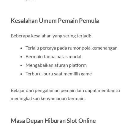
Kesalahan Umum Pemain Pemula
Beberapa kesalahan yang sering terjadi:
Terlalu percaya pada rumor pola kemenangan
Bermain tanpa batas modal
Mengabaikan aturan platform
Terburu-buru saat memilih game
Belajar dari pengalaman pemain lain dapat membantu
meningkatkan kenyamanan bermain.
Masa Depan Hiburan Slot Online