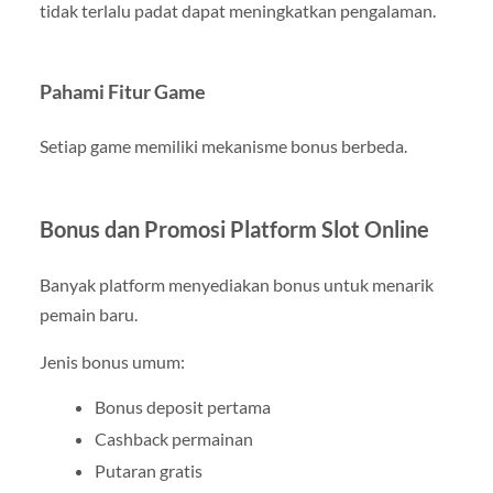
tidak terlalu padat dapat meningkatkan pengalaman.
Pahami Fitur Game
Setiap game memiliki mekanisme bonus berbeda.
Bonus dan Promosi Platform Slot Online
Banyak platform menyediakan bonus untuk menarik
pemain baru.
Jenis bonus umum:
Bonus deposit pertama
Cashback permainan
Putaran gratis