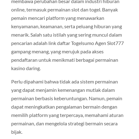
membawa perubahan besar dalam industri hiburan
online, termasuk permainan slot dan togel. Banyak
pemain mencari platform yang menawarkan
kenyamanan, keamanan, serta peluang hiburan yang
menarik. Salah satu istilah yang sering muncul dalam
pencarian adalah link daftar Togelsumo Agen Slot777
gampang menang, yang merujuk pada akses
pendaftaran untuk menikmati berbagai permainan
kasino daring.
Perlu dipahami bahwa tidak ada sistem permainan
yang dapat menjamin kemenangan mutlak dalam
permainan berbasis keberuntungan. Namun, pemain
dapat meningkatkan pengalaman bermain dengan
memilih platform yang terpercaya, memahami aturan
permainan, dan mengelola strategi bermain secara
bijak.