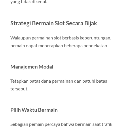
yang tidak dikenal.
Strategi Bermain Slot Secara Bijak
Walaupun permainan slot berbasis keberuntungan,
pemain dapat menerapkan beberapa pendekatan.
Manajemen Modal
Tetapkan batas dana permainan dan patuhi batas
tersebut.
Pilih Waktu Bermain
Sebagian pemain percaya bahwa bermain saat trafik