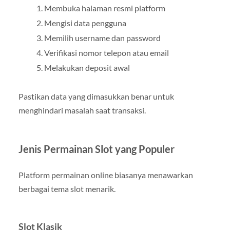
Membuka halaman resmi platform
Mengisi data pengguna
Memilih username dan password
Verifikasi nomor telepon atau email
Melakukan deposit awal
Pastikan data yang dimasukkan benar untuk
menghindari masalah saat transaksi.
Jenis Permainan Slot yang Populer
Platform permainan online biasanya menawarkan
berbagai tema slot menarik.
Slot Klasik