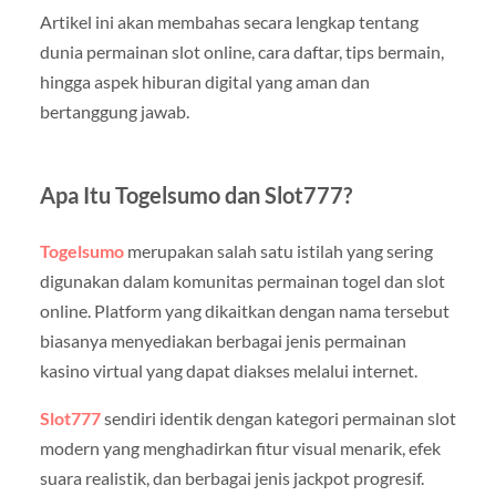
Artikel ini akan membahas secara lengkap tentang
dunia permainan slot online, cara daftar, tips bermain,
hingga aspek hiburan digital yang aman dan
bertanggung jawab.
Apa Itu Togelsumo dan Slot777?
Togelsumo
merupakan salah satu istilah yang sering
digunakan dalam komunitas permainan togel dan slot
online. Platform yang dikaitkan dengan nama tersebut
biasanya menyediakan berbagai jenis permainan
kasino virtual yang dapat diakses melalui internet.
Slot777
sendiri identik dengan kategori permainan slot
modern yang menghadirkan fitur visual menarik, efek
suara realistik, dan berbagai jenis jackpot progresif.