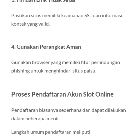
Pastikan situs memiliki keamanan SSL dan informasi
kontak yang valid.
4. Gunakan Perangkat Aman
Gunakan browser yang memiliki fitur perlindungan
phishing untuk menghindari situs palsu.
Proses Pendaftaran Akun Slot Online
Pendaftaran biasanya sederhana dan dapat dilakukan
dalam beberapa menit.
Langkah umum pendaftaran meliputi: