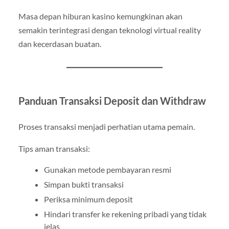
Masa depan hiburan kasino kemungkinan akan
semakin terintegrasi dengan teknologi virtual reality
dan kecerdasan buatan.
Panduan Transaksi Deposit dan Withdraw
Proses transaksi menjadi perhatian utama pemain.
Tips aman transaksi:
Gunakan metode pembayaran resmi
Simpan bukti transaksi
Periksa minimum deposit
Hindari transfer ke rekening pribadi yang tidak
jelas