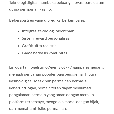
Teknologi digital membuka peluang inovasi baru dalam
dunia permainan kasino.
Beberapa tren yang diprediksi berkembang:
Integrasi teknologi blockchain
Sistem reward personalisasi
Grafik ultra realistis
Game berbasis komunitas
Link daftar Togelsumo Agen Slot777 gampang menang
menjadi pencarian populer bagi penggemar hiburan
kasino digital. Meskipun permainan berbasis
keberuntungan, pemain tetap dapat menikmati
pengalaman bermain yang aman dengan memilih
platform terpercaya, mengelola modal dengan bijak,
dan memahami risiko permainan.