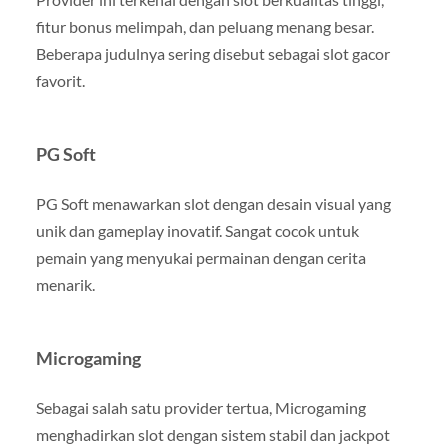
fitur bonus melimpah, dan peluang menang besar.
Beberapa judulnya sering disebut sebagai slot gacor
favorit.
PG Soft
PG Soft menawarkan slot dengan desain visual yang
unik dan gameplay inovatif. Sangat cocok untuk
pemain yang menyukai permainan dengan cerita
menarik.
Microgaming
Sebagai salah satu provider tertua, Microgaming
menghadirkan slot dengan sistem stabil dan jackpot