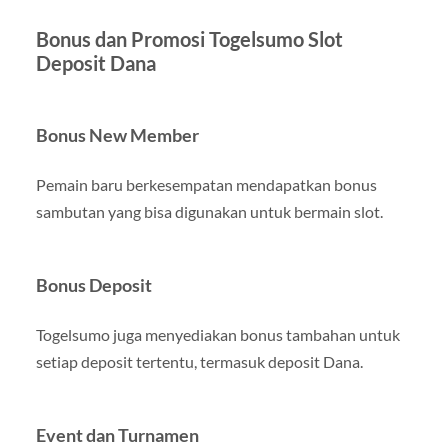
Bonus dan Promosi Togelsumo Slot
Deposit Dana
Bonus New Member
Pemain baru berkesempatan mendapatkan bonus
sambutan yang bisa digunakan untuk bermain slot.
Bonus Deposit
Togelsumo juga menyediakan bonus tambahan untuk
setiap deposit tertentu, termasuk deposit Dana.
Event dan Turnamen