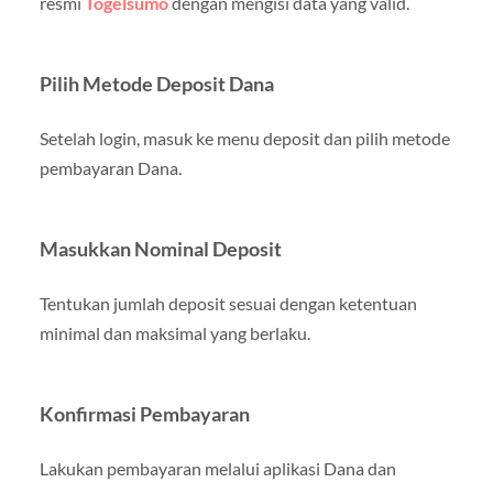
resmi
Togelsumo
dengan mengisi data yang valid.
Pilih Metode Deposit Dana
Setelah login, masuk ke menu deposit dan pilih metode
pembayaran Dana.
Masukkan Nominal Deposit
Tentukan jumlah deposit sesuai dengan ketentuan
minimal dan maksimal yang berlaku.
Konfirmasi Pembayaran
Lakukan pembayaran melalui aplikasi Dana dan