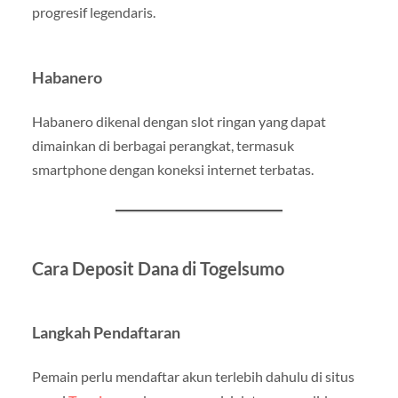
progresif legendaris.
Habanero
Habanero dikenal dengan slot ringan yang dapat
dimainkan di berbagai perangkat, termasuk
smartphone dengan koneksi internet terbatas.
Cara Deposit Dana di Togelsumo
Langkah Pendaftaran
Pemain perlu mendaftar akun terlebih dahulu di situs