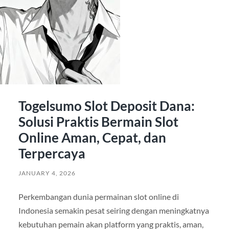
Togelsumo Slot Deposit Dana:
Solusi Praktis Bermain Slot
Online Aman, Cepat, dan
Terpercaya
JANUARY 4, 2026
Perkembangan dunia permainan slot online di
Indonesia semakin pesat seiring dengan meningkatnya
kebutuhan pemain akan platform yang praktis, aman,