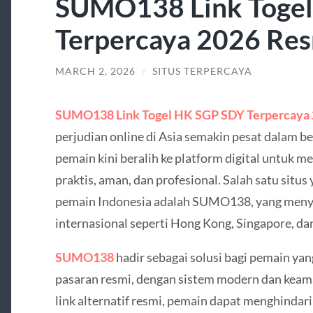
SUMO138 Link Toge
Terpercaya 2026 Re
MARCH 2, 2026
/
SITUS TERPERCAYA
SUMO138 Link Togel HK SGP SDY Terpercaya
perjudian online di Asia semakin pesat dalam b
pemain kini beralih ke platform digital untuk
praktis, aman, dan profesional. Salah satu situs
pemain Indonesia adalah SUMO138, yang menye
internasional seperti Hong Kong, Singapore, da
SUMO138
hadir sebagai solusi bagi pemain yan
pasaran resmi, dengan sistem modern dan keama
link alternatif resmi, pemain dapat menghindar