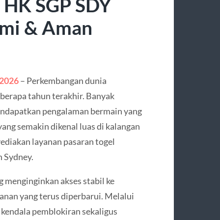
l HK SGP SDY
smi & Aman
 2026
– Perkembangan dunia
eberapa tahun terakhir. Banyak
 mendapatkan pengalaman bermain yang
 yang semakin dikenal luas di kalangan
diakan layanan pasaran togel
n Sydney.
g menginginkan akses stabil ke
nan yang terus diperbarui. Melalui
i kendala pemblokiran sekaligus