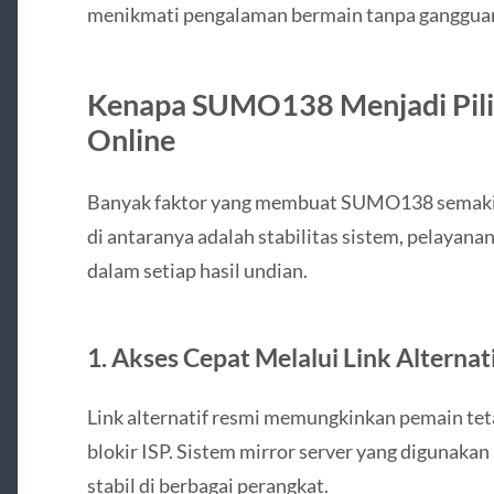
menikmati pengalaman bermain tanpa ganggua
Kenapa SUMO138 Menjadi Pili
Online
Banyak faktor yang membuat SUMO138 semakin
di antaranya adalah stabilitas sistem, pelayanan
dalam setiap hasil undian.
1. Akses Cepat Melalui Link Alternat
Link alternatif resmi memungkinkan pemain tet
blokir ISP. Sistem mirror server yang digunaka
stabil di berbagai perangkat.