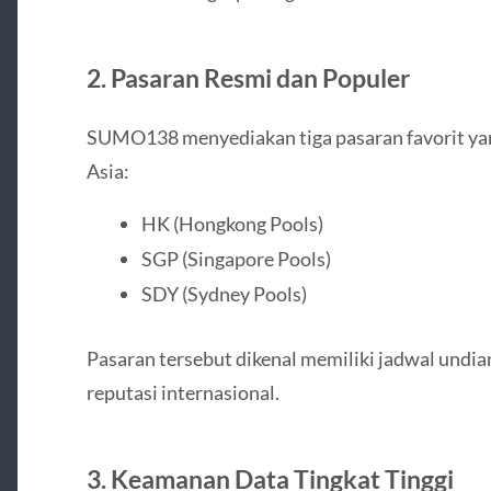
2. Pasaran Resmi dan Populer
SUMO138 menyediakan tiga pasaran favorit ya
Asia:
HK (Hongkong Pools)
SGP (Singapore Pools)
SDY (Sydney Pools)
Pasaran tersebut dikenal memiliki jadwal undian
reputasi internasional.
3. Keamanan Data Tingkat Tinggi