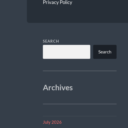
Privacy Policy
SEARCH
Search
Archives
July 2026