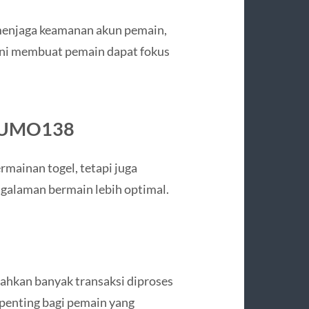
menjaga keamanan akun pemain,
 ini membuat pemain dapat fokus
 SUMO138
ainan togel, tetapi juga
galaman bermain lebih optimal.
bahkan banyak transaksi diproses
 penting bagi pemain yang