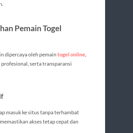
n.
han Pemain Togel
 dipercaya oleh pemain
togel online
,
 profesional, serta transparansi
if
ap masuk ke situs tanpa terhambat
n memastikan akses tetap cepat dan