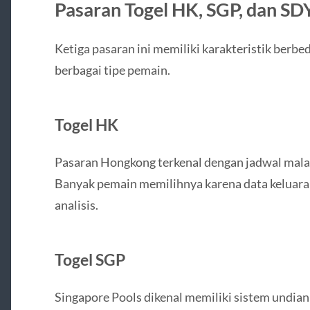
Pasaran Togel HK, SGP, dan SDY
Ketiga pasaran ini memiliki karakteristik ber
berbagai tipe pemain.
Togel HK
Pasaran Hongkong terkenal dengan jadwal malam
Banyak pemain memilihnya karena data keluara
analisis.
Togel SGP
Singapore Pools dikenal memiliki sistem undian