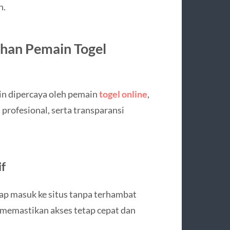
n.
han Pemain Togel
 dipercaya oleh pemain
togel online
,
 profesional, serta transparansi
if
ap masuk ke situs tanpa terhambat
n memastikan akses tetap cepat dan