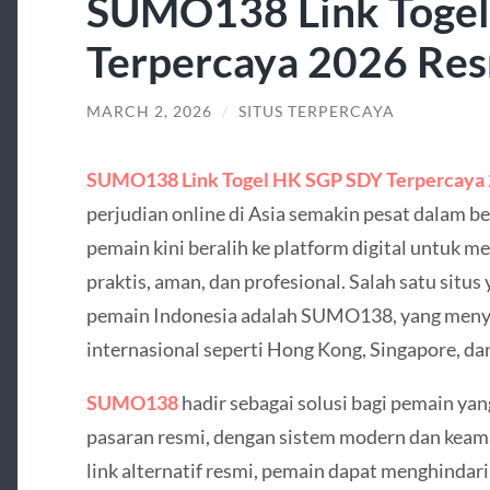
SUMO138 Link Toge
Terpercaya 2026 Re
MARCH 2, 2026
/
SITUS TERPERCAYA
SUMO138 Link Togel HK SGP SDY Terpercaya
perjudian online di Asia semakin pesat dalam b
pemain kini beralih ke platform digital untuk
praktis, aman, dan profesional. Salah satu situs
pemain Indonesia adalah SUMO138, yang menye
internasional seperti Hong Kong, Singapore, da
SUMO138
hadir sebagai solusi bagi pemain yan
pasaran resmi, dengan sistem modern dan keama
link alternatif resmi, pemain dapat menghindar