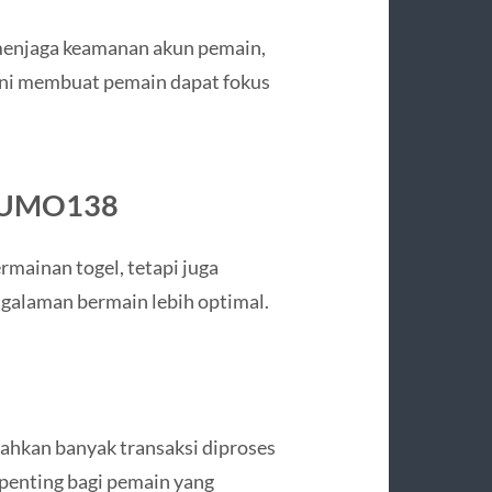
menjaga keamanan akun pemain,
 ini membuat pemain dapat fokus
 SUMO138
ainan togel, tetapi juga
galaman bermain lebih optimal.
bahkan banyak transaksi diproses
 penting bagi pemain yang