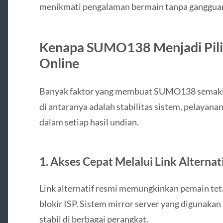
menikmati pengalaman bermain tanpa ganggua
Kenapa SUMO138 Menjadi Pili
Online
Banyak faktor yang membuat SUMO138 semakin
di antaranya adalah stabilitas sistem, pelayanan
dalam setiap hasil undian.
1. Akses Cepat Melalui Link Alternat
Link alternatif resmi memungkinkan pemain tet
blokir ISP. Sistem mirror server yang digunaka
stabil di berbagai perangkat.