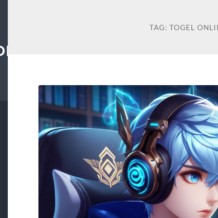
TAG:
TOGEL ONLI
LESALERS.COM