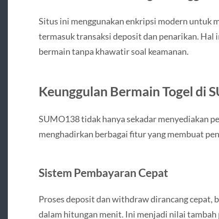
Situs ini menggunakan enkripsi modern untuk 
termasuk transaksi deposit dan penarikan. Hal
bermain tanpa khawatir soal keamanan.
Keunggulan Bermain Togel di
SUMO138 tidak hanya sekadar menyediakan perm
menghadirkan berbagai fitur yang membuat pen
Sistem Pembayaran Cepat
Proses deposit dan withdraw dirancang cepat, 
dalam hitungan menit. Ini menjadi nilai tambah