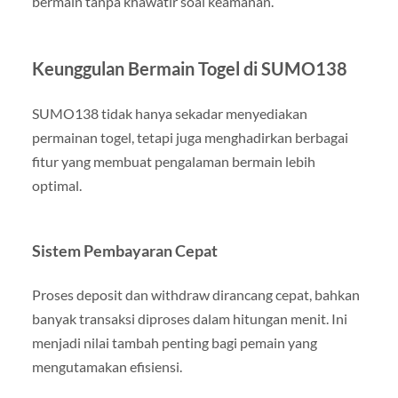
bermain tanpa khawatir soal keamanan.
Keunggulan Bermain Togel di SUMO138
SUMO138 tidak hanya sekadar menyediakan
permainan togel, tetapi juga menghadirkan berbagai
fitur yang membuat pengalaman bermain lebih
optimal.
Sistem Pembayaran Cepat
Proses deposit dan withdraw dirancang cepat, bahkan
banyak transaksi diproses dalam hitungan menit. Ini
menjadi nilai tambah penting bagi pemain yang
mengutamakan efisiensi.