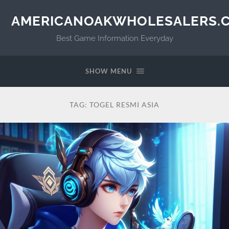
AMERICANOAKWHOLESALERS.
Best Game Information Everyday
SHOW MENU
TAG:
TOGEL RESMI ASIA