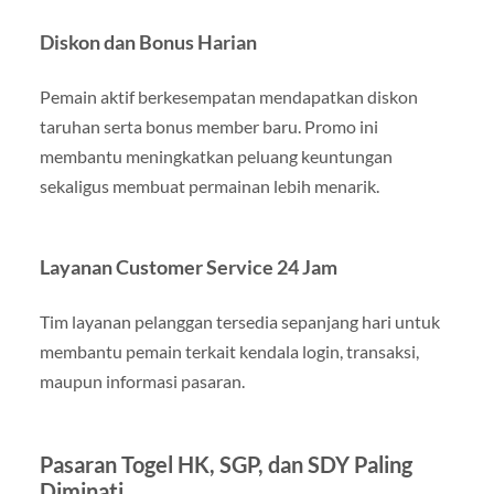
Diskon dan Bonus Harian
Pemain aktif berkesempatan mendapatkan diskon
taruhan serta bonus member baru. Promo ini
membantu meningkatkan peluang keuntungan
sekaligus membuat permainan lebih menarik.
Layanan Customer Service 24 Jam
Tim layanan pelanggan tersedia sepanjang hari untuk
membantu pemain terkait kendala login, transaksi,
maupun informasi pasaran.
Pasaran Togel HK, SGP, dan SDY Paling
Diminati