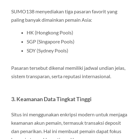
SUMO138 menyediakan tiga pasaran favorit yang
paling banyak dimainkan pemain Asia:
HK (Hongkong Pools)
SGP (Singapore Pools)
SDY (Sydney Pools)
Pasaran tersebut dikenal memiliki jadwal undian jelas,
sistem transparan, serta reputasi internasional.
3. Keamanan Data Tingkat Tinggi
Situs ini menggunakan enkripsi modern untuk menjaga
keamanan akun pemain, termasuk transaksi deposit
dan penarikan. Hal ini membuat pemain dapat fokus