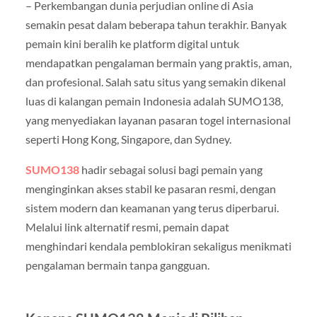
– Perkembangan dunia perjudian online di Asia
semakin pesat dalam beberapa tahun terakhir. Banyak
pemain kini beralih ke platform digital untuk
mendapatkan pengalaman bermain yang praktis, aman,
dan profesional. Salah satu situs yang semakin dikenal
luas di kalangan pemain Indonesia adalah SUMO138,
yang menyediakan layanan pasaran togel internasional
seperti Hong Kong, Singapore, dan Sydney.
SUMO138
hadir sebagai solusi bagi pemain yang
menginginkan akses stabil ke pasaran resmi, dengan
sistem modern dan keamanan yang terus diperbarui.
Melalui link alternatif resmi, pemain dapat
menghindari kendala pemblokiran sekaligus menikmati
pengalaman bermain tanpa gangguan.