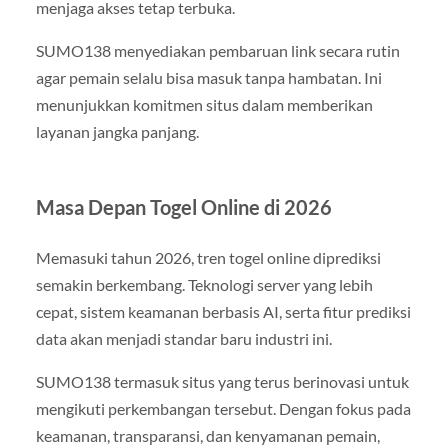
menjaga akses tetap terbuka.
SUMO138 menyediakan pembaruan link secara rutin
agar pemain selalu bisa masuk tanpa hambatan. Ini
menunjukkan komitmen situs dalam memberikan
layanan jangka panjang.
Masa Depan Togel Online di 2026
Memasuki tahun 2026, tren togel online diprediksi
semakin berkembang. Teknologi server yang lebih
cepat, sistem keamanan berbasis AI, serta fitur prediksi
data akan menjadi standar baru industri ini.
SUMO138 termasuk situs yang terus berinovasi untuk
mengikuti perkembangan tersebut. Dengan fokus pada
keamanan, transparansi, dan kenyamanan pemain,