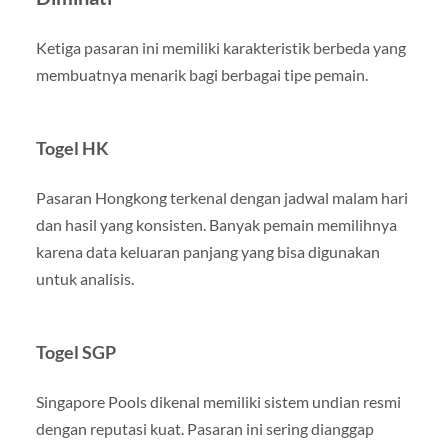
Ketiga pasaran ini memiliki karakteristik berbeda yang
membuatnya menarik bagi berbagai tipe pemain.
Togel HK
Pasaran Hongkong terkenal dengan jadwal malam hari
dan hasil yang konsisten. Banyak pemain memilihnya
karena data keluaran panjang yang bisa digunakan
untuk analisis.
Togel SGP
Singapore Pools dikenal memiliki sistem undian resmi
dengan reputasi kuat. Pasaran ini sering dianggap