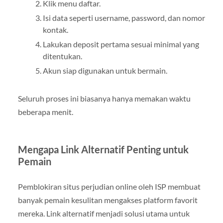
Klik menu daftar.
Isi data seperti username, password, dan nomor
kontak.
Lakukan deposit pertama sesuai minimal yang
ditentukan.
Akun siap digunakan untuk bermain.
Seluruh proses ini biasanya hanya memakan waktu
beberapa menit.
Mengapa Link Alternatif Penting untuk
Pemain
Pemblokiran situs perjudian online oleh ISP membuat
banyak pemain kesulitan mengakses platform favorit
mereka. Link alternatif menjadi solusi utama untuk