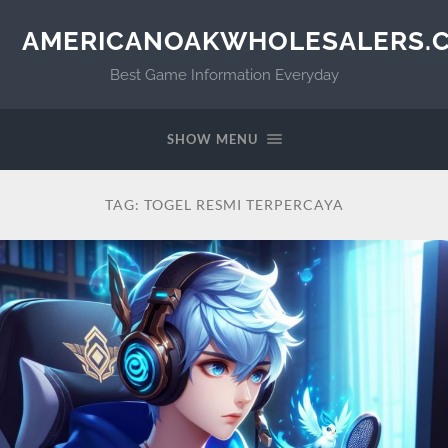
AMERICANOAKWHOLESALERS.
Best Game Information Everyday
SHOW MENU
TAG:
TOGEL RESMI TERPERCAYA