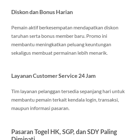
Diskon dan Bonus Harian
Pemain aktif berkesempatan mendapatkan diskon
taruhan serta bonus member baru. Promo ini
membantu meningkatkan peluang keuntungan
sekaligus membuat permainan lebih menarik.
Layanan Customer Service 24 Jam
Tim layanan pelanggan tersedia sepanjang hari untuk
membantu pemain terkait kendala login, transaksi,
maupun informasi pasaran.
Pasaran Togel HK, SGP, dan SDY Paling
Diminati