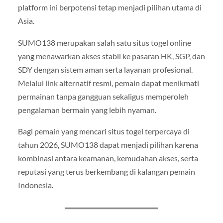
platform ini berpotensi tetap menjadi pilihan utama di
Asia.
SUMO138 merupakan salah satu situs togel online
yang menawarkan akses stabil ke pasaran HK, SGP, dan
SDY dengan sistem aman serta layanan profesional.
Melalui link alternatif resmi, pemain dapat menikmati
permainan tanpa gangguan sekaligus memperoleh
pengalaman bermain yang lebih nyaman.
Bagi pemain yang mencari situs togel terpercaya di
tahun 2026, SUMO138 dapat menjadi pilihan karena
kombinasi antara keamanan, kemudahan akses, serta
reputasi yang terus berkembang di kalangan pemain
Indonesia.