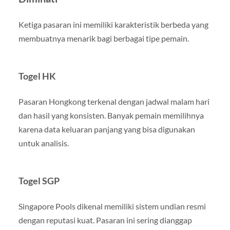
Ketiga pasaran ini memiliki karakteristik berbeda yang
membuatnya menarik bagi berbagai tipe pemain.
Togel HK
Pasaran Hongkong terkenal dengan jadwal malam hari
dan hasil yang konsisten. Banyak pemain memilihnya
karena data keluaran panjang yang bisa digunakan
untuk analisis.
Togel SGP
Singapore Pools dikenal memiliki sistem undian resmi
dengan reputasi kuat. Pasaran ini sering dianggap