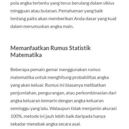
pola angka tertentu yang terus berulang dalam siklus
mingguan atau bulanan. Pemahaman yang baik
tentang paito akan memberikan Anda dasar yang kuat
dalam merumuskan angka main.
Memanfaatkan Rumus Statistik
Matematika
Beberapa pemain gemar menggunakan rumus
matematika untuk menghitung probabilitas angka
yang akan keluar. Rumus ini biasanya melibatkan
penjumlahan, pengurangan, atau perkombinasian dari
angka keluaran kemarin dengan angka keluaran
seminggu yang lalu. Walaupun tidak menjamin akurasi
100%, metode ini jauh lebih baik daripada hanya
sekadar menebak angka secara asal.