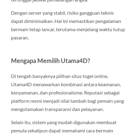
Dengan server yang stabil, risiko gangguan teknis
dapat diminimalkan. Hal ini memastikan pengalaman
bermain tetap lancar, terutama menjelang waktu tutup
pasaran.
Mengapa Memilih Utama4D?
Di tengah banyaknya pilihan situs togel online,
Utama4D menawarkan kombinasi antara keamanan,
kenyamanan, dan profesionalisme. Reputasi sebagai
platform resmi menjadi nilai tambah bagi pemain yang
mengutamakan transparansi dan pelayanan.
Selain itu, sistem yang mudah digunakan membuat
pemula sekalipun dapat memahami cara bermain