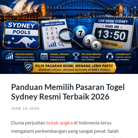
Panduan Memilih Pasaran Togel
Sydney Resmi Terbaik 2026
JUNE 14, 2026
Dunia perjudian
tebak angka
di Indonesia terus
mengalami perkembangan yang sangat pesat. Salah