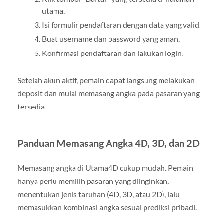
utama.
Isi formulir pendaftaran dengan data yang valid.
Buat username dan password yang aman.
Konfirmasi pendaftaran dan lakukan login.
Setelah akun aktif, pemain dapat langsung melakukan
deposit dan mulai memasang angka pada pasaran yang
tersedia.
Panduan Memasang Angka 4D, 3D, dan 2D
Memasang angka di Utama4D cukup mudah. Pemain
hanya perlu memilih pasaran yang diinginkan,
menentukan jenis taruhan (4D, 3D, atau 2D), lalu
memasukkan kombinasi angka sesuai prediksi pribadi.