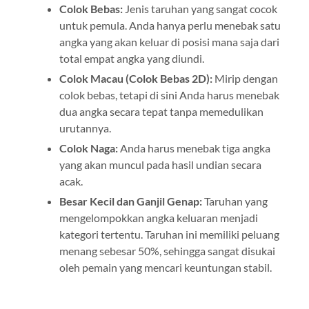
Colok Bebas:
Jenis taruhan yang sangat cocok
untuk pemula. Anda hanya perlu menebak satu
angka yang akan keluar di posisi mana saja dari
total empat angka yang diundi.
Colok Macau (Colok Bebas 2D):
Mirip dengan
colok bebas, tetapi di sini Anda harus menebak
dua angka secara tepat tanpa memedulikan
urutannya.
Colok Naga:
Anda harus menebak tiga angka
yang akan muncul pada hasil undian secara
acak.
Besar Kecil dan Ganjil Genap:
Taruhan yang
mengelompokkan angka keluaran menjadi
kategori tertentu. Taruhan ini memiliki peluang
menang sebesar 50%, sehingga sangat disukai
oleh pemain yang mencari keuntungan stabil.