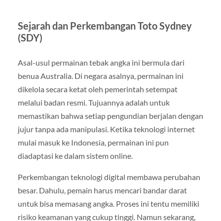
Sejarah dan Perkembangan Toto Sydney
(SDY)
Asal-usul permainan tebak angka ini bermula dari
benua Australia. Di negara asalnya, permainan ini
dikelola secara ketat oleh pemerintah setempat
melalui badan resmi. Tujuannya adalah untuk
memastikan bahwa setiap pengundian berjalan dengan
jujur tanpa ada manipulasi. Ketika teknologi internet
mulai masuk ke Indonesia, permainan ini pun
diadaptasi ke dalam sistem online.
Perkembangan teknologi digital membawa perubahan
besar. Dahulu, pemain harus mencari bandar darat
untuk bisa memasang angka. Proses ini tentu memiliki
risiko keamanan yang cukup tinggi. Namun sekarang,