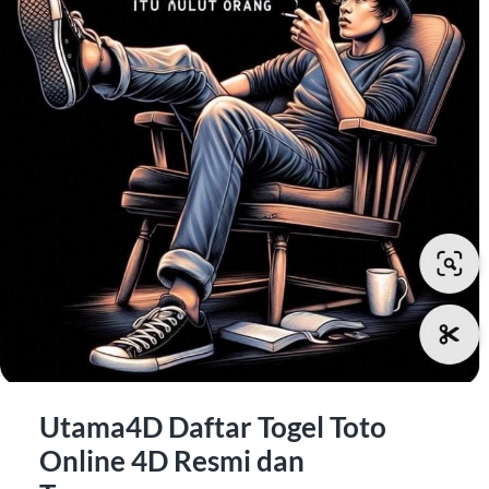
Utama4D Daftar Togel Toto
Online 4D Resmi dan