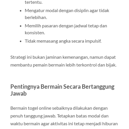
tertentu.
Mengatur modal dengan disiplin agar tidak
berlebihan.
Memilih pasaran dengan jadwal tetap dan
konsisten.
Tidak memasang angka secara impulsif.
Strategi ini bukan jaminan kemenangan, namun dapat
membantu pemain bermain lebih terkontrol dan bijak.
Pentingnya Bermain Secara Bertanggung
Jawab
Bermain togel online sebaiknya dilakukan dengan
penuh tanggung jawab. Tetapkan batas modal dan
waktu bermain agar aktivitas ini tetap menjadi hiburan