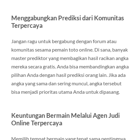
Menggabungkan Prediksi dari Komunitas
Terpercaya
Jangan ragu untuk bergabung dengan forum atau
komunitas sesama pemain toto online. Di sana, banyak
master prediktor yang membagikan hasil racikan angka
mereka secara gratis. Anda bisa membandingkan angka
pilihan Anda dengan hasil prediksi orang lain. Jika ada
angka yang sama dan sering muncul, angka tersebut
bisa menjadi prioritas utama Anda untuk dipasang.
Keuntungan Bermain Melalui Agen Judi
Online Terpercaya
Memilih tempat bermain yang tepat sama pentingnya