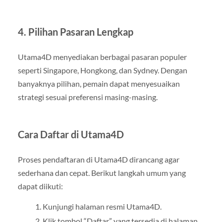
4. Pilihan Pasaran Lengkap
Utama4D menyediakan berbagai pasaran populer
seperti Singapore, Hongkong, dan Sydney. Dengan
banyaknya pilihan, pemain dapat menyesuaikan
strategi sesuai preferensi masing-masing.
Cara Daftar di Utama4D
Proses pendaftaran di Utama4D dirancang agar
sederhana dan cepat. Berikut langkah umum yang
dapat diikuti:
Kunjungi halaman resmi Utama4D.
Klik tombol “Daftar” yang tersedia di halaman