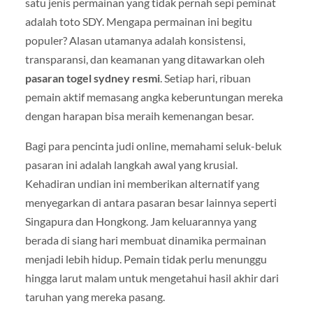
satu jenis permainan yang tidak pernah sepi peminat
adalah toto SDY. Mengapa permainan ini begitu
populer? Alasan utamanya adalah konsistensi,
transparansi, dan keamanan yang ditawarkan oleh
pasaran togel sydney resmi
. Setiap hari, ribuan
pemain aktif memasang angka keberuntungan mereka
dengan harapan bisa meraih kemenangan besar.
Bagi para pencinta judi online, memahami seluk-beluk
pasaran ini adalah langkah awal yang krusial.
Kehadiran undian ini memberikan alternatif yang
menyegarkan di antara pasaran besar lainnya seperti
Singapura dan Hongkong. Jam keluarannya yang
berada di siang hari membuat dinamika permainan
menjadi lebih hidup. Pemain tidak perlu menunggu
hingga larut malam untuk mengetahui hasil akhir dari
taruhan yang mereka pasang.