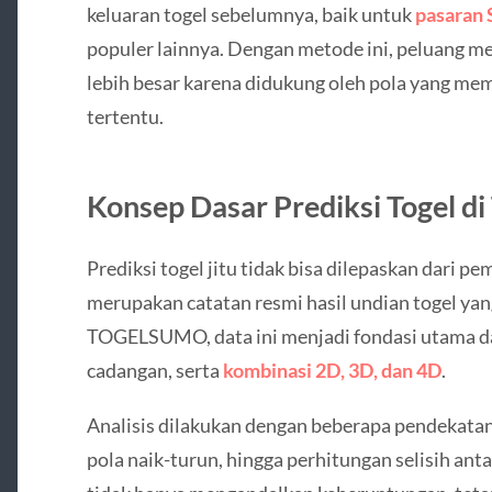
keluaran togel sebelumnya, baik untuk
pasaran 
populer lainnya. Dengan metode ini, peluang m
lebih besar karena didukung oleh pola yang me
tertentu.
Konsep Dasar Prediksi Togel
Prediksi togel jitu tidak bisa dilepaskan dari 
merupakan catatan resmi hasil undian togel yan
TOGELSUMO, data ini menjadi fondasi utama d
cadangan, serta
kombinasi 2D, 3D, dan 4D
.
Analisis dilakukan dengan beberapa pendekatan, 
pola naik-turun, hingga perhitungan selisih ant