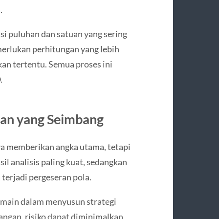
.
si puluhan dan satuan yang sering
erlukan perhitungan yang lebih
kan tertentu. Semua proses ini
.
an yang Seimbang
a memberikan angka utama, tetapi
l analisis paling kuat, sedangkan
 terjadi pergeseran pola.
pemain dalam menyusun strategi
ngan, risiko dapat diminimalkan