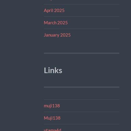
April 2025
March 2025
January 2025
Links
muji138
Muji138
utama4d