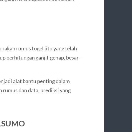
akan rumus togel jitu yang telah
up perhitungan ganjil-genap, besar-
enjadi alat bantu penting dalam
rumus dan data, prediksi yang
GELSUMO