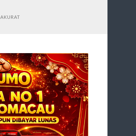
 AKURAT