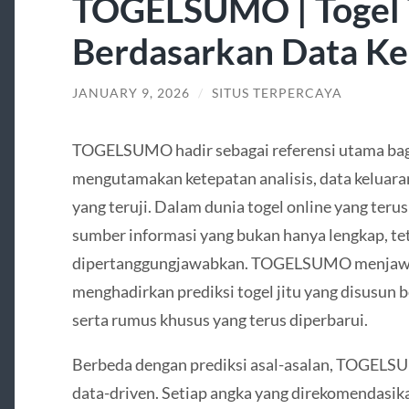
TOGELSUMO | Togel T
Berdasarkan Data Ke
JANUARY 9, 2026
/
SITUS TERPERCAYA
TOGELSUMO hadir sebagai referensi utama bag
mengutamakan ketepatan analisis, data keluaran
yang teruji. Dalam dunia togel online yang t
sumber informasi yang bukan hanya lengkap, tet
dipertanggungjawabkan. TOGELSUMO menjawa
menghadirkan prediksi togel jitu yang disusun b
serta rumus khusus yang terus diperbarui.
Berbeda dengan prediksi asal-asalan, TOGE
data-driven. Setiap angka yang direkomendasika