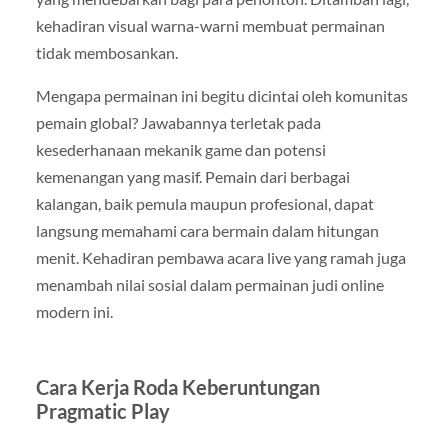
kehadiran visual warna-warni membuat permainan
tidak membosankan.
Mengapa permainan ini begitu dicintai oleh komunitas
pemain global? Jawabannya terletak pada
kesederhanaan mekanik game dan potensi
kemenangan yang masif. Pemain dari berbagai
kalangan, baik pemula maupun profesional, dapat
langsung memahami cara bermain dalam hitungan
menit. Kehadiran pembawa acara live yang ramah juga
menambah nilai sosial dalam permainan judi online
modern ini.
Cara Kerja Roda Keberuntungan
Pragmatic Play