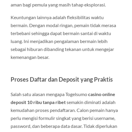
aman bagi pemula yang masih tahap eksplorasi.
Keuntungan lainnya adalah fleksibilitas waktu
bermain. Dengan modal ringan, pemain tidak merasa
terbebani sehingga dapat bermain santai di waktu
luang. Ini menjadikan pengalaman bermain lebih
sebagai hiburan dibanding tekanan untuk mengejar
kemenangan besar.
Proses Daftar dan Deposit yang Praktis
Salah satu alasan mengapa Togelsumo
casino online
deposit 10 ribu tanpa ribet
semakin diminati adalah
kemudahan proses pendaftaran. Calon pemain hanya
perlu mengisi formulir singkat yang berisi username,
password, dan beberapa data dasar. Tidak diperlukan