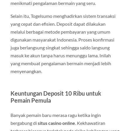
menikmati pengalaman bermain yang seru.
Selain itu, Togelsumo menghadirkan sistem transaksi
yang cepat dan efisien. Deposit dapat dilakukan
melalui berbagai metode pembayaran yang umum
digunakan masyarakat Indonesia. Proses konfirmasi
juga berlangsung singkat sehingga saldo langsung
masuk ke akun tanpa harus menunggu lama. Inilah
yang membuat pengalaman bermain menjadi lebih
menyenangkan.
Keuntungan Deposit 10 Ribu untuk
Pemain Pemula
Banyak pemain baru merasa ragu ketika ingin
bergabung di
situs casino online
. Kekhawatiran
terbesar biasanya terletak pada risiko kehilangan uang