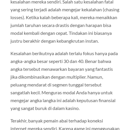
kesalahan mereka sendiri. Salah satu kesalahan fatal
yang sering terjadi adalah mengejar kekalahan (chasing
losses). Ketika kalah beberapa kali, mereka menaikkan
jumlah taruhan secara drastis dengan harapan bisa
modal kembali dengan cepat. Tindakan ini biasanya
justru berakhir dengan kebangkrutan instan.
Kesalahan berikutnya adalah terlalu fokus hanya pada
angka-angka besar seperti 30 dan 40. Benar bahwa
angka tersebut menawarkan bayaran yang fantastis
jika dikombinasikan dengan multiplier. Namun,
peluang mendarat di segmen tunggal tersebut
sangatlah kecil. Menguras modal Anda hanya untuk
mengejar angka langka ini adalah keputusan finansial
yang sangat buruk di dalam kasino.
Terakhir, banyak pemain abai terhadap koneksi
internet mereka sendiri. Karena game ini menggunakan