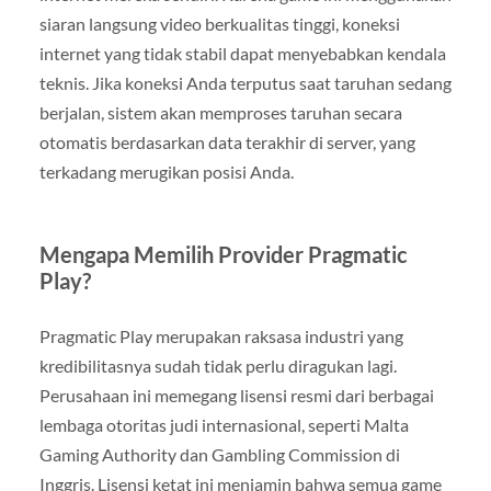
siaran langsung video berkualitas tinggi, koneksi
internet yang tidak stabil dapat menyebabkan kendala
teknis. Jika koneksi Anda terputus saat taruhan sedang
berjalan, sistem akan memproses taruhan secara
otomatis berdasarkan data terakhir di server, yang
terkadang merugikan posisi Anda.
Mengapa Memilih Provider Pragmatic
Play?
Pragmatic Play merupakan raksasa industri yang
kredibilitasnya sudah tidak perlu diragukan lagi.
Perusahaan ini memegang lisensi resmi dari berbagai
lembaga otoritas judi internasional, seperti Malta
Gaming Authority dan Gambling Commission di
Inggris. Lisensi ketat ini menjamin bahwa semua game