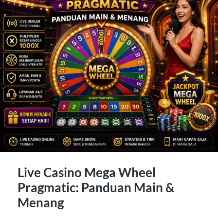
Live Casino Mega Wheel
Pragmatic: Panduan Main &
Menang