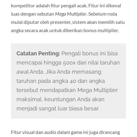
kompetitor adalah fitur pengali acak. Fitur ini dikenal
luas dengan sebutan
Mega Multiplier
. Sebelum roda
mulai diputar oleh presenter, sistem akan memilih satu
angka secara acak untuk diberikan bonus multiplier.
Catatan Penting:
Pengali bonus ini bisa
mencapai hingga 500x dari nilai taruhan
awal Anda. Jika Anda memasang
taruhan pada angka 40 dan angka
tersebut mendapatkan Mega Multiplier
maksimal, keuntungan Anda akan
menjadi sangat luar biasa besar.
Fitur visual dan audio dalam game ini juga dirancang