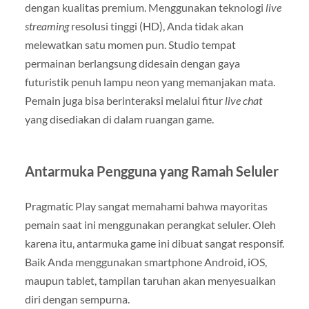
dengan kualitas premium. Menggunakan teknologi
live
streaming
resolusi tinggi (HD), Anda tidak akan
melewatkan satu momen pun. Studio tempat
permainan berlangsung didesain dengan gaya
futuristik penuh lampu neon yang memanjakan mata.
Pemain juga bisa berinteraksi melalui fitur
live chat
yang disediakan di dalam ruangan game.
Antarmuka Pengguna yang Ramah Seluler
Pragmatic Play sangat memahami bahwa mayoritas
pemain saat ini menggunakan perangkat seluler. Oleh
karena itu, antarmuka game ini dibuat sangat responsif.
Baik Anda menggunakan smartphone Android, iOS,
maupun tablet, tampilan taruhan akan menyesuaikan
diri dengan sempurna.