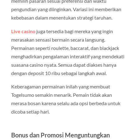
memilih pasaran sesuai preferensi dan waktu
pengundian yang diinginkan. Variasi ini memberikan
kebebasan dalam menentukan strategi taruhan.
Live casino
juga tersedia bagi mereka yang ingin
merasakan sensasi bermain secara langsung.
Permainan seperti roulette, baccarat, dan blackjack
menghadirkan pengalaman interaktif yang mendekati
suasana casino nyata. Semua dapat diakses hanya
dengan deposit 10 ribu sebagai langkah awal.
Keberagaman permainan inilah yang membuat
Togelsumo semakin menarik. Pemain tidak akan
merasa bosan karena selalu ada opsi berbeda untuk
dicoba setiap hari.
Bonus dan Promosi Menguntungkan