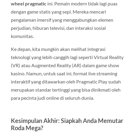
wheel pragmatic
ini. Pemain modern tidak lagi puas
dengan game statis yang sepi. Mereka mencari
pengalaman imersif yang menggabungkan elemen
perjudian, hiburan televisi, dan interaksi sosial
komunitas.
Ke depan, kita mungkin akan melihat integrasi
teknologi yang lebih canggih lagi seperti Virtual Reality
(VR) atau Augmented Reality (AR) dalam game show
kasino. Namun, untuk saat ini, format live streaming
interaktif yang ditawarkan oleh Pragmatic Play sudah
merupakan standar tertinggi yang bisa dinikmati oleh
para pecinta judi online di seluruh dunia.
Kesimpulan Akhir: Siapkah Anda Memutar
Roda Mega?