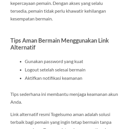
kepercayaan pemain. Dengan akses yang selalu
tersedia, pemain tidak perlu khawatir kehilangan
kesempatan bermain.
Tips Aman Bermain Menggunakan Link
Alternatif
Gunakan password yang kuat
Logout setelah selesai bermain
Aktifkan notifikasi keamanan
Tips sederhana ini membantu menjaga keamanan akun
Anda.
Link alternatif resmi Togelsumo aman adalah solusi
terbaik bagi pemain yang ingin tetap bermain tanpa