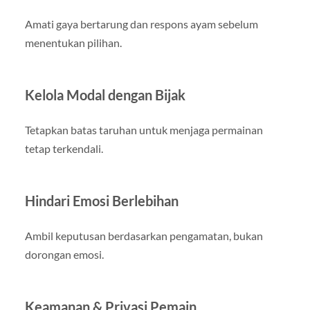
Amati gaya bertarung dan respons ayam sebelum
menentukan pilihan.
Kelola Modal dengan Bijak
Tetapkan batas taruhan untuk menjaga permainan
tetap terkendali.
Hindari Emosi Berlebihan
Ambil keputusan berdasarkan pengamatan, bukan
dorongan emosi.
Keamanan & Privasi Pemain