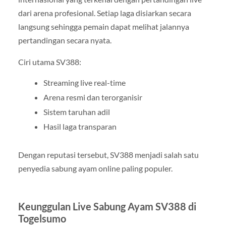
dari arena profesional. Setiap laga disiarkan secara
langsung sehingga pemain dapat melihat jalannya
pertandingan secara nyata.
Ciri utama SV388:
Streaming live real-time
Arena resmi dan terorganisir
Sistem taruhan adil
Hasil laga transparan
Dengan reputasi tersebut, SV388 menjadi salah satu
penyedia sabung ayam online paling populer.
Keunggulan Live Sabung Ayam SV388 di
Togelsumo