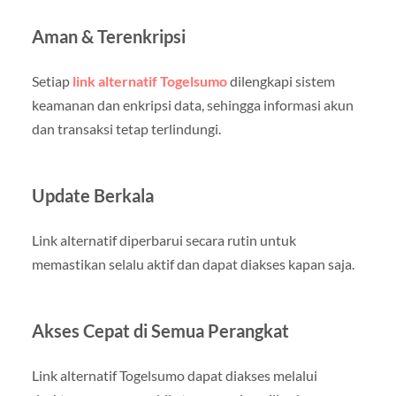
Aman & Terenkripsi
Setiap
link alternatif Togelsumo
dilengkapi sistem
keamanan dan enkripsi data, sehingga informasi akun
dan transaksi tetap terlindungi.
Update Berkala
Link alternatif diperbarui secara rutin untuk
memastikan selalu aktif dan dapat diakses kapan saja.
Akses Cepat di Semua Perangkat
Link alternatif Togelsumo dapat diakses melalui