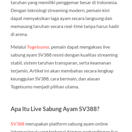
taruhan yang memiliki penggemar besar di Indonesia.
Dengan teknologi streaming modern, pemain kini
dapat menyaksikan laga ayam secara langsung dan
memasang taruhan secara real-time tanpa harus hadir
di arena.
Melalui
Togelsumo
, pemain dapat mengakses live
sabung ayam SV388 resmi dengan kualitas streaming
stabil, sistem taruhan transparan, serta keamanan
terjamin. Artikel ini akan membahas secara lengkap
keunggulan SV388, cara bermain, dan alasan
Togelsumo menjadi pilihan utama.
Apa Itu Live Sabung Ayam SV388?
SV388
merupakan platform sabung ayam online
internasional yang terkenal dengan pertandingan live