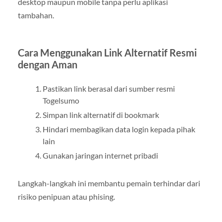
desktop maupun mobile tanpa perlu aplikasi
tambahan.
Cara Menggunakan Link Alternatif Resmi
dengan Aman
Pastikan link berasal dari sumber resmi
Togelsumo
Simpan link alternatif di bookmark
Hindari membagikan data login kepada pihak
lain
Gunakan jaringan internet pribadi
Langkah-langkah ini membantu pemain terhindar dari
risiko penipuan atau phising.