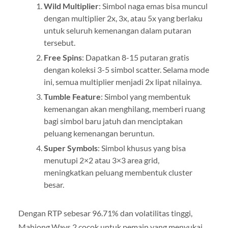
Wild Multiplier
: Simbol naga emas bisa muncul
dengan multiplier 2x, 3x, atau 5x yang berlaku
untuk seluruh kemenangan dalam putaran
tersebut.
Free Spins
: Dapatkan 8-15 putaran gratis
dengan koleksi 3-5 simbol scatter. Selama mode
ini, semua multiplier menjadi 2x lipat nilainya.
Tumble Feature
: Simbol yang membentuk
kemenangan akan menghilang, memberi ruang
bagi simbol baru jatuh dan menciptakan
peluang kemenangan beruntun.
Super Symbols
: Simbol khusus yang bisa
menutupi 2×2 atau 3×3 area grid,
meningkatkan peluang membentuk cluster
besar.
Dengan RTP sebesar 96.71% dan volatilitas tinggi,
Mahjong Ways 2 cocok untuk pemain yang menyukai