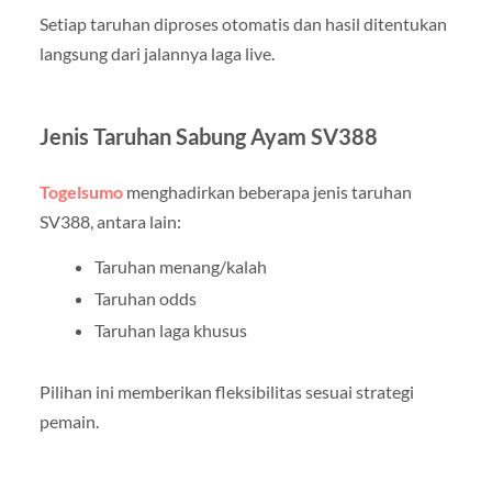
Setiap taruhan diproses otomatis dan hasil ditentukan
langsung dari jalannya laga live.
Jenis Taruhan Sabung Ayam SV388
Togelsumo
menghadirkan beberapa jenis taruhan
SV388, antara lain:
Taruhan menang/kalah
Taruhan odds
Taruhan laga khusus
Pilihan ini memberikan fleksibilitas sesuai strategi
pemain.