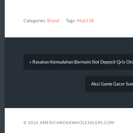
Categories:
Brand
Tags:
Muji138
« Rasakan Kemudahan Bermain Slot Deposit Qris Ot
Aksi Game Gacor Su
© 2026
AMERICANOAKWHOLESALERS.COM