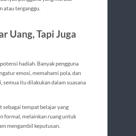
 atau terganggu.
r Uang, Tapi Juga
 potensi hadiah. Banyak pengguna
ngatur emosi, memahami pola, dan
gi, semua itu dilakukan dalam suasana
ut sebagai tempat belajar yang
 formal, melainkan ruang untuk
alam mengambil keputusan.