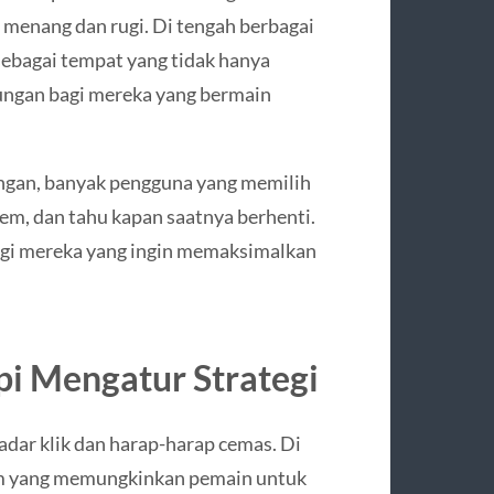
a menang dan rugi. Di tengah berbagai
sebagai tempat yang tidak hanya
tungan bagi mereka yang bermain
ngan, banyak pengguna yang memilih
m, dan tahu kapan saatnya berhenti.
bagi mereka yang ingin memaksimalkan
i Mengatur Strategi
dar klik dan harap-harap cemas. Di
tem yang memungkinkan pemain untuk