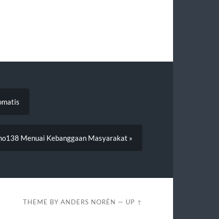
omatis
mo138 Menuai Kebanggaan Masyarakat »
THEME BY
ANDERS NORÉN
—
UP ↑