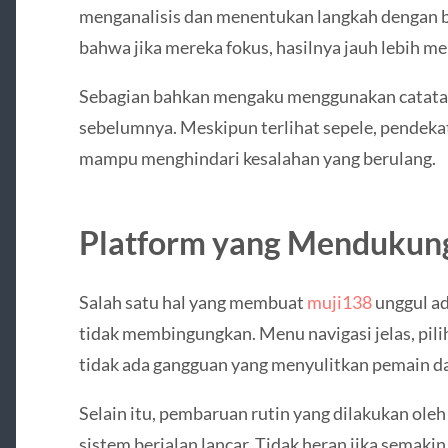
menganalisis dan menentukan langkah dengan 
bahwa jika mereka fokus, hasilnya jauh lebih 
Sebagian bahkan mengaku menggunakan catatan
sebelumnya. Meskipun terlihat sepele, pendek
mampu menghindari kesalahan yang berulang.
Platform yang Mendukun
Salah satu hal yang membuat
muji138
unggul ad
tidak membingungkan. Menu navigasi jelas, pil
tidak ada gangguan yang menyulitkan pemain d
Selain itu, pembaruan rutin yang dilakukan ol
sistem berjalan lancar. Tidak heran jika semak