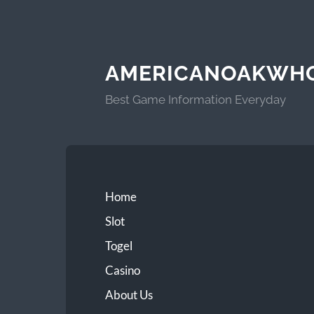
AMERICANOAKWHO
Best Game Information Everyday
Home
Slot
Togel
Casino
About Us