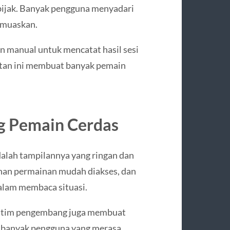
bijak. Banyak pengguna menyadari
memuaskan.
 manual untuk mencatat hasil sesi
atan ini membuat banyak pemain
g Pemain Cerdas
alah tampilannya yang ringan dan
ihan permainan mudah diakses, dan
alam membaca situasi.
eh tim pengembang juga membuat
in banyak pengguna yang merasa