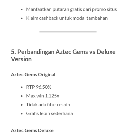
Manfaatkan putaran gratis dari promo situs
Klaim cashback untuk modal tambahan
5. Perbandingan Aztec Gems vs Deluxe
Version
Aztec Gems Original
RTP 96.50%
Max win 1.125x
Tidak ada fitur respin
Grafis lebih sederhana
Aztec Gems Deluxe