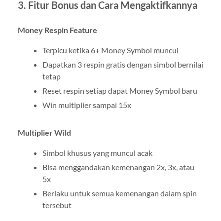
3. Fitur Bonus dan Cara Mengaktifkannya
Money Respin Feature
Terpicu ketika 6+ Money Symbol muncul
Dapatkan 3 respin gratis dengan simbol bernilai
tetap
Reset respin setiap dapat Money Symbol baru
Win multiplier sampai 15x
Multiplier Wild
Simbol khusus yang muncul acak
Bisa menggandakan kemenangan 2x, 3x, atau
5x
Berlaku untuk semua kemenangan dalam spin
tersebut