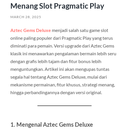
Menang Slot Pragmatic Play
MARCH 28, 2025
Aztec Gems Deluxe
menjadi salah satu game slot
online paling populer dari Pragmatic Play yang terus
diminati para pemain. Versi upgrade dari Aztec Gems
klasik ini menawarkan pengalaman bermain lebih seru
dengan grafis lebih tajam dan fitur bonus lebih
menguntungkan. Artikel ini akan mengupas tuntas
segala hal tentang Aztec Gems Deluxe, mulai dari
mekanisme permainan, fitur khusus, strategi menang,
hingga perbandingannya dengan versi original.
1. Mengenal Aztec Gems Deluxe