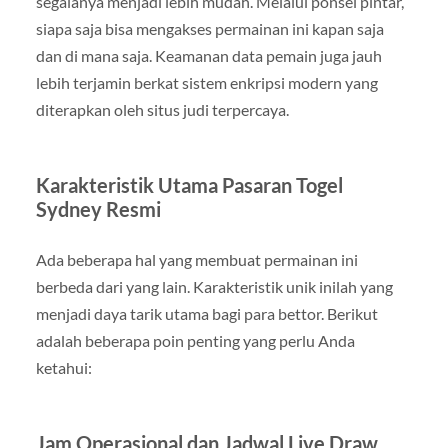
segalanya menjadi lebih mudah. Melalui ponsel pintar,
siapa saja bisa mengakses permainan ini kapan saja
dan di mana saja. Keamanan data pemain juga jauh
lebih terjamin berkat sistem enkripsi modern yang
diterapkan oleh situs judi terpercaya.
Karakteristik Utama Pasaran Togel
Sydney Resmi
Ada beberapa hal yang membuat permainan ini
berbeda dari yang lain. Karakteristik unik inilah yang
menjadi daya tarik utama bagi para bettor. Berikut
adalah beberapa poin penting yang perlu Anda
ketahui:
Jam Operasional dan Jadwal Live Draw