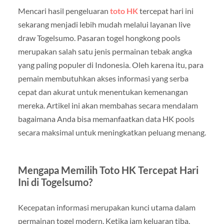
Mencari hasil pengeluaran
toto HK
tercepat hari ini
sekarang menjadi lebih mudah melalui layanan live
draw Togelsumo. Pasaran togel hongkong pools
merupakan salah satu jenis permainan tebak angka
yang paling populer di Indonesia. Oleh karena itu, para
pemain membutuhkan akses informasi yang serba
cepat dan akurat untuk menentukan kemenangan
mereka. Artikel ini akan membahas secara mendalam
bagaimana Anda bisa memanfaatkan data HK pools
secara maksimal untuk meningkatkan peluang menang.
Mengapa Memilih Toto HK Tercepat Hari
Ini di Togelsumo?
Kecepatan informasi merupakan kunci utama dalam
permainan togel modern. Ketika jam keluaran tiba,