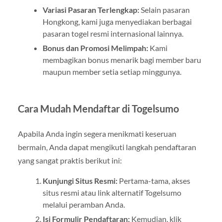
Variasi Pasaran Terlengkap:
Selain pasaran
Hongkong, kami juga menyediakan berbagai
pasaran togel resmi internasional lainnya.
Bonus dan Promosi Melimpah:
Kami
membagikan bonus menarik bagi member baru
maupun member setia setiap minggunya.
Cara Mudah Mendaftar di Togelsumo
Apabila Anda ingin segera menikmati keseruan
bermain, Anda dapat mengikuti langkah pendaftaran
yang sangat praktis berikut ini:
Kunjungi Situs Resmi:
Pertama-tama, akses
situs resmi atau link alternatif Togelsumo
melalui peramban Anda.
Isi Formulir Pendaftaran:
Kemudian, klik