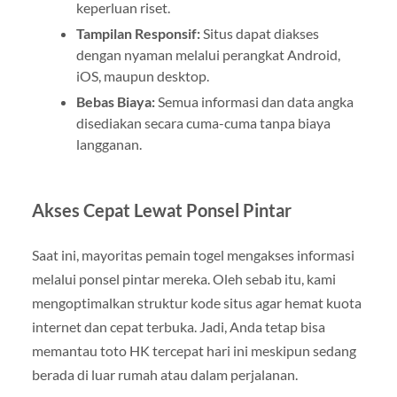
keperluan riset.
Tampilan Responsif:
Situs dapat diakses
dengan nyaman melalui perangkat Android,
iOS, maupun desktop.
Bebas Biaya:
Semua informasi dan data angka
disediakan secara cuma-cuma tanpa biaya
langganan.
Akses Cepat Lewat Ponsel Pintar
Saat ini, mayoritas pemain togel mengakses informasi
melalui ponsel pintar mereka. Oleh sebab itu, kami
mengoptimalkan struktur kode situs agar hemat kuota
internet dan cepat terbuka. Jadi, Anda tetap bisa
memantau toto HK tercepat hari ini meskipun sedang
berada di luar rumah atau dalam perjalanan.