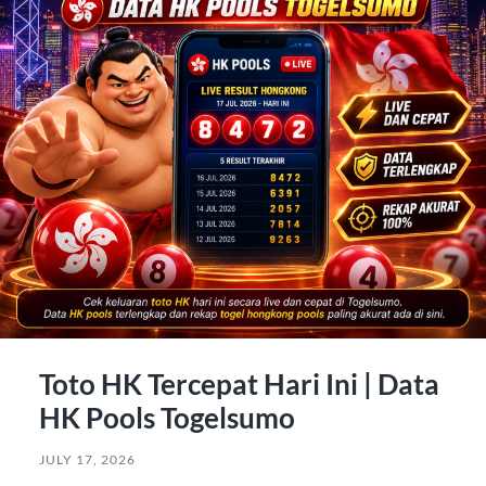
Toto HK Tercepat Hari Ini | Data
HK Pools Togelsumo
JULY 17, 2026