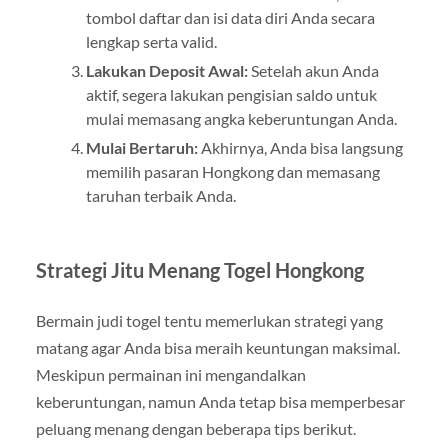
tombol daftar dan isi data diri Anda secara
lengkap serta valid.
Lakukan Deposit Awal:
Setelah akun Anda
aktif, segera lakukan pengisian saldo untuk
mulai memasang angka keberuntungan Anda.
Mulai Bertaruh:
Akhirnya, Anda bisa langsung
memilih pasaran Hongkong dan memasang
taruhan terbaik Anda.
Strategi Jitu Menang Togel Hongkong
Bermain judi togel tentu memerlukan strategi yang
matang agar Anda bisa meraih keuntungan maksimal.
Meskipun permainan ini mengandalkan
keberuntungan, namun Anda tetap bisa memperbesar
peluang menang dengan beberapa tips berikut.