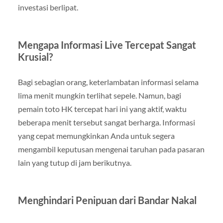
investasi berlipat.
Mengapa Informasi Live Tercepat Sangat
Krusial?
Bagi sebagian orang, keterlambatan informasi selama
lima menit mungkin terlihat sepele. Namun, bagi
pemain toto HK tercepat hari ini yang aktif, waktu
beberapa menit tersebut sangat berharga. Informasi
yang cepat memungkinkan Anda untuk segera
mengambil keputusan mengenai taruhan pada pasaran
lain yang tutup di jam berikutnya.
Menghindari Penipuan dari Bandar Nakal