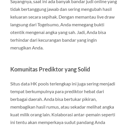
Sayangnya, saat ini ada banyak bandar judi online yang
tidak bertanggung jawab dan sering mengubah hasil
keluaran secara sepihak. Dengan memantau live draw
langsung dari Togelsumo, Anda memegang bukti
otentik mengenai angka yang sah. Jadi, Anda bisa
terhindar dari kecurangan bandar yang ingin
merugikan Anda.
Komunitas Prediktor yang Solid
Situs data HK pools terlengkap ini juga sering menjadi
tempat berkumpulnya para prediktor hebat dari
berbagai daerah. Anda bisa bertukar pikiran,
membagikan hasil rumus, atau sekadar melihat angka
kuat milik orang lain. Kolaborasi antar-pemain seperti
ini tentu akan memperkaya sudut pandang Anda