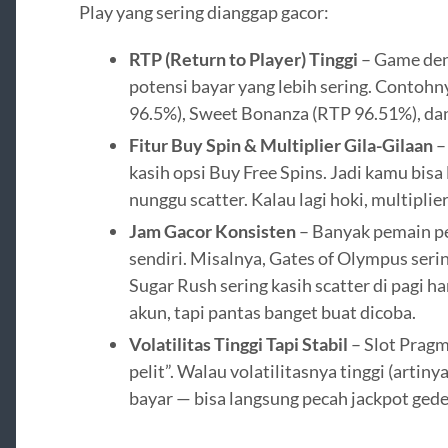
Play yang sering dianggap gacor:
RTP (Return to Player) Tinggi
– Game den
potensi bayar yang lebih sering. Contoh
96.5%), Sweet Bonanza (RTP 96.51%), dan
Fitur Buy Spin & Multiplier Gila-Gilaan
–
kasih opsi Buy Free Spins. Jadi kamu bisa
nunggu scatter. Kalau lagi hoki, multipli
Jam Gacor Konsisten
– Banyak pemain pe
sendiri. Misalnya, Gates of Olympus seri
Sugar Rush sering kasih scatter di pagi har
akun, tapi pantas banget buat dicoba.
Volatilitas Tinggi Tapi Stabil
– Slot Pragm
pelit”. Walau volatilitasnya tinggi (artin
bayar — bisa langsung pecah jackpot gede