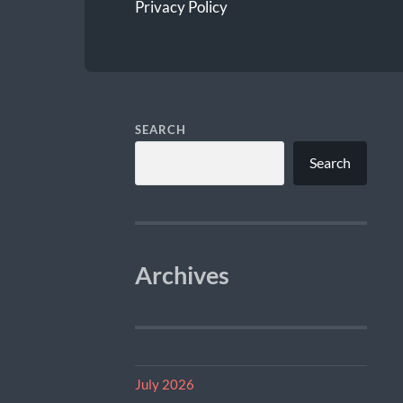
Privacy Policy
SEARCH
Search
Archives
July 2026