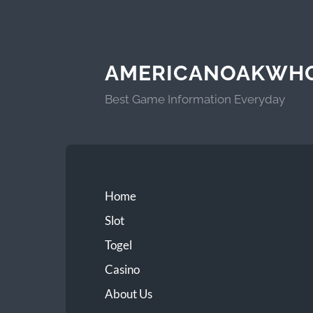
AMERICANOAKWHO
Best Game Information Everyday
Home
Slot
Togel
Casino
About Us