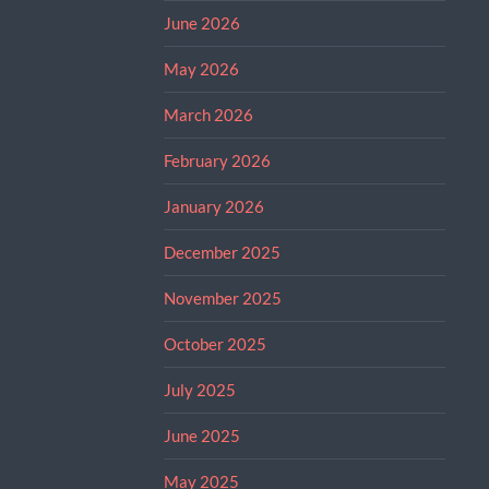
June 2026
May 2026
March 2026
February 2026
January 2026
December 2025
November 2025
October 2025
July 2025
June 2025
May 2025