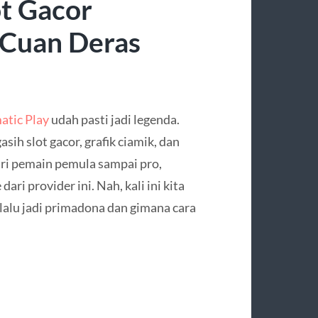
t Gacor
 Cuan Deras
atic Play
udah pasti jadi legenda.
asih slot gacor, grafik ciamik, dan
ari pemain pemula sampai pro,
ri provider ini. Nah, kali ini kita
elalu jadi primadona dan gimana cara