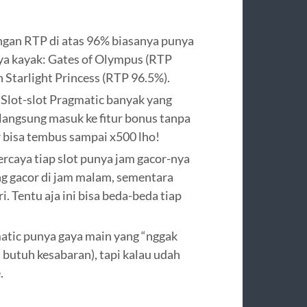
gan RTP di atas 96% biasanya punya
nya kayak: Gates of Olympus (RTP
 Starlight Princess (RTP 96.5%).
 Slot-slot Pragmatic banyak yang
 langsung masuk ke fitur bonus tanpa
er bisa tembus sampai x500 lho!
rcaya tiap slot punya jam gacor-nya
ng gacor di jam malam, sementara
i. Tentu aja ini bisa beda-beda tiap
atic punya gaya main yang “nggak
ya butuh kesabaran), tapi kalau udah
.