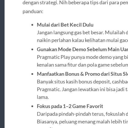
dengan strategi. Nih beberapa tips dari para pe
panduan:
Mulai dari Bet Kecil Dulu
Jangan langsung gas bet besar. Mulailah da
naikin perlahan kalau kelihatan mulai gac
Gunakan Mode Demo Sebelum Main Uan
Pragmatic Play punya mode demo yang bisa
kenalan sama fitur dan pola game sebelum
Manfaatkan Bonus & Promo dari Situs Sl
Banyak situs kasih bonus deposit, cashba
Pragmatic. Jangan lewatkan ini bisa jadi 
lama.
Fokus pada 1–2 Game Favorit
Daripada pindah-pindah terus, fokuslah 
Biasanya, peluang menang malah lebih tin