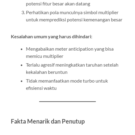
potensi fitur besar akan datang
Perhatikan pola munculnya simbol multiplier
untuk memprediksi potensi kemenangan besar
Kesalahan umum yang harus dihindari:
Mengabaikan meter anticipation yang bisa
memicu multiplier
Terlalu agresif meningkatkan taruhan setelah
kekalahan beruntun
Tidak memanfaatkan mode turbo untuk
efisiensi waktu
Fakta Menarik dan Penutup