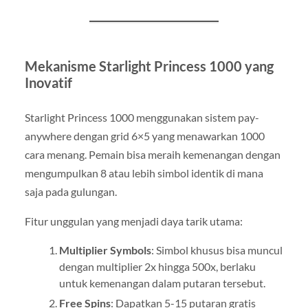
Mekanisme Starlight Princess 1000 yang
Inovatif
Starlight Princess 1000 menggunakan sistem pay-
anywhere dengan grid 6×5 yang menawarkan 1000
cara menang. Pemain bisa meraih kemenangan dengan
mengumpulkan 8 atau lebih simbol identik di mana
saja pada gulungan.
Fitur unggulan yang menjadi daya tarik utama:
Multiplier Symbols
: Simbol khusus bisa muncul
dengan multiplier 2x hingga 500x, berlaku
untuk kemenangan dalam putaran tersebut.
Free Spins
: Dapatkan 5-15 putaran gratis