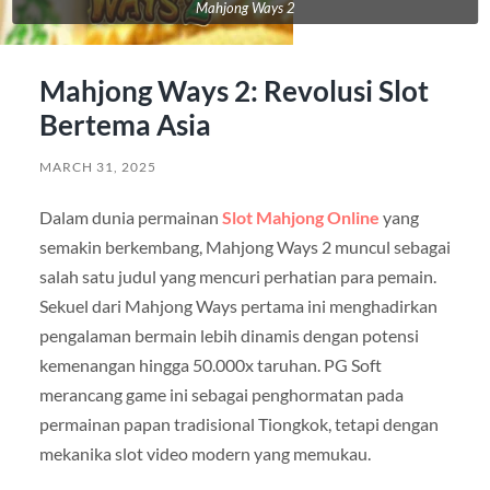
Mahjong Ways 2
Mahjong Ways 2: Revolusi Slot
Bertema Asia
MARCH 31, 2025
Dalam dunia permainan
Slot Mahjong Online
yang
semakin berkembang, Mahjong Ways 2 muncul sebagai
salah satu judul yang mencuri perhatian para pemain.
Sekuel dari Mahjong Ways pertama ini menghadirkan
pengalaman bermain lebih dinamis dengan potensi
kemenangan hingga 50.000x taruhan. PG Soft
merancang game ini sebagai penghormatan pada
permainan papan tradisional Tiongkok, tetapi dengan
mekanika slot video modern yang memukau.