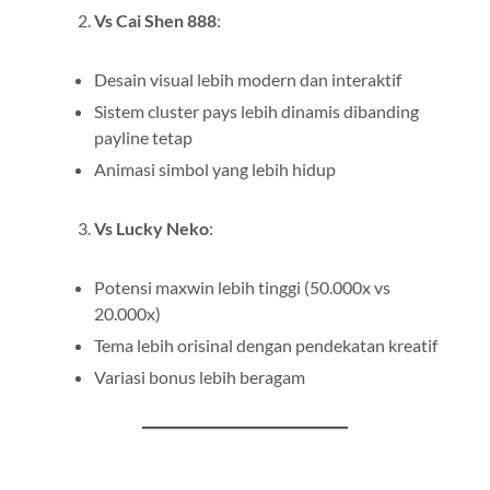
Vs Cai Shen 888
:
Desain visual lebih modern dan interaktif
Sistem cluster pays lebih dinamis dibanding
payline tetap
Animasi simbol yang lebih hidup
Vs Lucky Neko
:
Potensi maxwin lebih tinggi (50.000x vs
20.000x)
Tema lebih orisinal dengan pendekatan kreatif
Variasi bonus lebih beragam