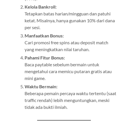
Kelola Bankroll:
Tetapkan batas harian/mingguan dan patuhi
ketat. Misalnya, hanya gunakan 10% dari dana
per sesi.
Manfaatkan Bonus:
Cari promosi free spins atau deposit match
yang meningkatkan nilai taruhan.
Pahami Fitur Bonus:
Baca paytable sebelum bermain untuk
mengetahui cara memicu putaran gratis atau
mini game.
Waktu Bermain:
Beberapa pemain percaya waktu tertentu (saat
traffic rendah) lebih menguntungkan, meski
tidak ada bukti ilmiah.