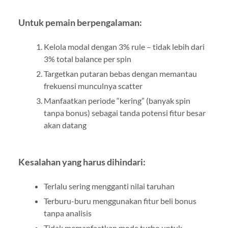
Untuk pemain berpengalaman:
Kelola modal dengan 3% rule – tidak lebih dari
3% total balance per spin
Targetkan putaran bebas dengan memantau
frekuensi munculnya scatter
Manfaatkan periode “kering” (banyak spin
tanpa bonus) sebagai tanda potensi fitur besar
akan datang
Kesalahan yang harus dihindari:
Terlalu sering mengganti nilai taruhan
Terburu-buru menggunakan fitur beli bonus
tanpa analisis
Tidak memanfaatkan mode turbo untuk