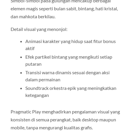
Simbol-simbol pada gulungan mencakup berbagai
elemen magis seperti bulan sabit, bintang, hati kristal,
dan mahkota berkilau.
Detail visual yang menonjol:
Animasi karakter yang hidup saat fitur bonus
aktif
Efek partikel bintang yang mengikuti setiap
putaran
Transisi warna dinamis sesuai dengan aksi
dalam permainan
Soundtrack orkestra epik yang meningkatkan
ketegangan
Pragmatic Play menghadirkan pengalaman visual yang
konsisten di semua perangkat, baik desktop maupun
mobile, tanpa mengurangi kualitas grafis.