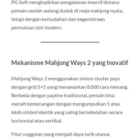
PG Soft menghadirkan pengalaman imersif dimana
pemain seolah sedang duduk di meja mahjong nyata,
tetapi dengan kemudahan dan kegembiraan
permainan slot modern.
Mekanisme Mahjong Ways 2 yang Inovatif
Mahjong Ways 2 menggunakan sistem cluster pays
dengan grid 5×5 yang menawarkan 8.000 cara menang.
Berbeda dengan payline tradisional, pemain bisa
meraih kemenangan dengan mengumpulkan 5 atau
lebih simbol identik yang saling bersebelahan secara
horizontal atau vertikal.
Fitur unggulan yang menjadi daya tarik utama: