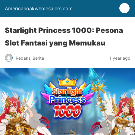
Americanoakwholesalers.com
Starlight Princess 1000: Pesona
Slot Fantasi yang Memukau
Redaksi Berita
1 year ago