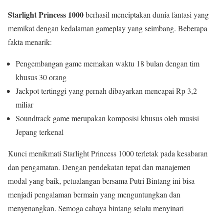
Starlight Princess 1000
berhasil menciptakan dunia fantasi yang
memikat dengan kedalaman gameplay yang seimbang. Beberapa
fakta menarik:
Pengembangan game memakan waktu 18 bulan dengan tim
khusus 30 orang
Jackpot tertinggi yang pernah dibayarkan mencapai Rp 3,2
miliar
Soundtrack game merupakan komposisi khusus oleh musisi
Jepang terkenal
Kunci menikmati Starlight Princess 1000 terletak pada kesabaran
dan pengamatan. Dengan pendekatan tepat dan manajemen
modal yang baik, petualangan bersama Putri Bintang ini bisa
menjadi pengalaman bermain yang menguntungkan dan
menyenangkan. Semoga cahaya bintang selalu menyinari