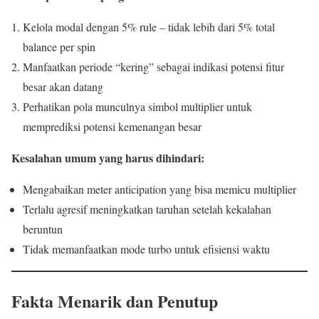
Kelola modal dengan 5% rule – tidak lebih dari 5% total
balance per spin
Manfaatkan periode “kering” sebagai indikasi potensi fitur
besar akan datang
Perhatikan pola munculnya simbol multiplier untuk
memprediksi potensi kemenangan besar
Kesalahan umum yang harus dihindari:
Mengabaikan meter anticipation yang bisa memicu multiplier
Terlalu agresif meningkatkan taruhan setelah kekalahan
beruntun
Tidak memanfaatkan mode turbo untuk efisiensi waktu
Fakta Menarik dan Penutup