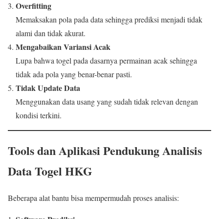
Overfitting
Memaksakan pola pada data sehingga prediksi menjadi tidak
alami dan tidak akurat.
Mengabaikan Variansi Acak
Lupa bahwa togel pada dasarnya permainan acak sehingga
tidak ada pola yang benar-benar pasti.
Tidak Update Data
Menggunakan data usang yang sudah tidak relevan dengan
kondisi terkini.
Tools dan Aplikasi Pendukung Analisis
Data Togel HKG
Beberapa alat bantu bisa mempermudah proses analisis: