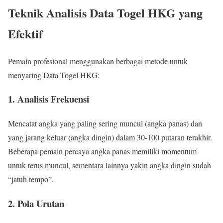
Teknik Analisis Data Togel HKG yang
Efektif
Pemain profesional menggunakan berbagai metode untuk
menyaring Data Togel HKG:
1. Analisis Frekuensi
Mencatat angka yang paling sering muncul (angka panas) dan
yang jarang keluar (angka dingin) dalam 30-100 putaran terakhir.
Beberapa pemain percaya angka panas memiliki momentum
untuk terus muncul, sementara lainnya yakin angka dingin sudah
“jatuh tempo”.
2. Pola Urutan