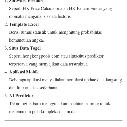
Software Prediksi
Seperti HK Prize Calculator atau HK Pattern Finder yang
otomatis menganalisis data historis.
Template Excel
Berisi rumus statistik untuk menghitung probabilitas
kemunculan angka.
Situs Data Togel
Seperti hongkongpools.com atau situs-situs prediktor
terpercaya yang menyajikan data terstruktur.
Aplikasi Mobile
Beberapa aplikasi menyediakan notifikasi update data langsung
dan fitur analisis sederhana.
AI Predictor
Teknologi terbaru menggunakan machine learning untuk
menemukan pola kompleks dalam data.