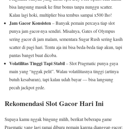
bisa langsung masuk ke fitur bonus tanpa nunggu scatter.
Kalau lagi hoki, multiplier bisa tembus sampai x500 lho!
Jam Gacor Konsisten
– Banyak pemain percaya tiap slot
punya jam gacor-nya sendiri. Misalnya, Gates of Olympus
sering gacor di jam malam, sementara Sugar Rush sering kasih
scatter di pagi hari. Tentu aja ini bisa beda-beda tiap akun, tapi
pantas banget buat dicoba.
Volatilitas Tinggi Tapi Stabil
– Slot Pragmatic punya gaya
main yang “nggak pelit”. Walau volatilitasnya tinggi (artinya
butuh kesabaran), tapi kalau udah bayar — bisa langsung
pecah jackpot gede.
Rekomendasi Slot Gacor Hari Ini
Supaya kamu nggak bingung milih, berikut beberapa game
Pragmatic yang lagi ramai diburu pemain karena dianggap gacor: