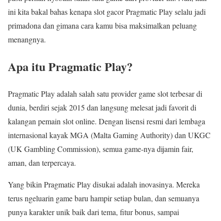
ini kita bakal bahas kenapa slot gacor Pragmatic Play selalu jadi
primadona dan gimana cara kamu bisa maksimalkan peluang
menangnya.
Apa itu Pragmatic Play?
Pragmatic Play adalah salah satu provider game slot terbesar di
dunia, berdiri sejak 2015 dan langsung melesat jadi favorit di
kalangan pemain slot online. Dengan lisensi resmi dari lembaga
internasional kayak MGA (Malta Gaming Authority) dan UKGC
(UK Gambling Commission), semua game-nya dijamin fair,
aman, dan terpercaya.
Yang bikin Pragmatic Play disukai adalah inovasinya. Mereka
terus ngeluarin game baru hampir setiap bulan, dan semuanya
punya karakter unik baik dari tema, fitur bonus, sampai