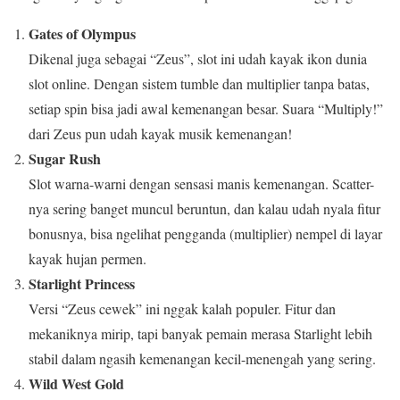
Gates of Olympus
Dikenal juga sebagai “Zeus”, slot ini udah kayak ikon dunia
slot online. Dengan sistem tumble dan multiplier tanpa batas,
setiap spin bisa jadi awal kemenangan besar. Suara “Multiply!”
dari Zeus pun udah kayak musik kemenangan!
Sugar Rush
Slot warna-warni dengan sensasi manis kemenangan. Scatter-
nya sering banget muncul beruntun, dan kalau udah nyala fitur
bonusnya, bisa ngelihat pengganda (multiplier) nempel di layar
kayak hujan permen.
Starlight Princess
Versi “Zeus cewek” ini nggak kalah populer. Fitur dan
mekaniknya mirip, tapi banyak pemain merasa Starlight lebih
stabil dalam ngasih kemenangan kecil-menengah yang sering.
Wild West Gold