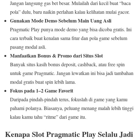
Jangan langsung gas bet besar. Mulailah dari kecil buat “baca
pola” dulu, baru naikin perlahan kalau kelihatan mulai gacor.
Gunakan Mode Demo Sebelum Main Uang Asli
Pragmatic Play punya mode demo yang bisa dicoba gratis. Ini
cara terbaik buat kenalan sama fitur dan pola game sebelum
pasang modal asli.
Manfaatkan Bonus & Promo dari Situs Slot
Banyak situs kasih bonus deposit, cashback, atau free spin
untuk game Pragmatic. Jangan lewatkan ini bisa jadi tambahan
modal gratis buat spin lebih lama.
Fokus pada 1–2 Game Favorit
Daripada pindah-pindah terus, fokuslah di game yang kamu
pahami polanya. Biasanya, peluang menang malah lebih tinggi
kalau kamu tahu “ritme” dari game itu.
Kenapa Slot Pragmatic Play Selalu Jadi