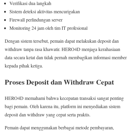
Verifikasi dua langkah
Sistem deteksi aktivitas mencurigakan
Firewall perlindungan server
Monitoring 24 jam oleh tim IT profesional
Dengan sistem tersebut, pemain dapat melakukan deposit dan
withdraw tanpa rasa khawatir. HERO4D menjaga kerahasiaan
data secara ketat dan tidak pernah membagikan informasi member
kepada pihak ketiga.
Proses Deposit dan Withdraw Cepat
HERO4D memahami bahwa kecepatan transaksi sangat penting
bagi pemain. Oleh karena itu, platform ini menyediakan sistem
deposit dan withdraw yang cepat serta praktis.
Pemain dapat menggunakan berbagai metode pembayaran,