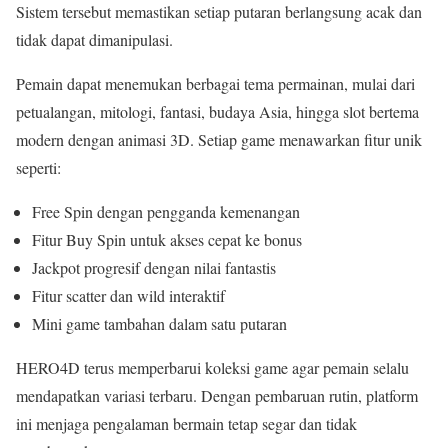
Sistem tersebut memastikan setiap putaran berlangsung acak dan
tidak dapat dimanipulasi.
Pemain dapat menemukan berbagai tema permainan, mulai dari
petualangan, mitologi, fantasi, budaya Asia, hingga slot bertema
modern dengan animasi 3D. Setiap game menawarkan fitur unik
seperti:
Free Spin dengan pengganda kemenangan
Fitur Buy Spin untuk akses cepat ke bonus
Jackpot progresif dengan nilai fantastis
Fitur scatter dan wild interaktif
Mini game tambahan dalam satu putaran
HERO4D terus memperbarui koleksi game agar pemain selalu
mendapatkan variasi terbaru. Dengan pembaruan rutin, platform
ini menjaga pengalaman bermain tetap segar dan tidak