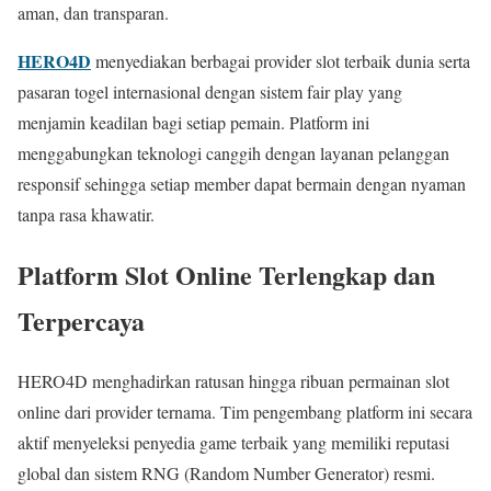
aman, dan transparan.
HERO4D
menyediakan berbagai provider slot terbaik dunia serta
pasaran togel internasional dengan sistem fair play yang
menjamin keadilan bagi setiap pemain. Platform ini
menggabungkan teknologi canggih dengan layanan pelanggan
responsif sehingga setiap member dapat bermain dengan nyaman
tanpa rasa khawatir.
Platform Slot Online Terlengkap dan
Terpercaya
HERO4D menghadirkan ratusan hingga ribuan permainan slot
online dari provider ternama. Tim pengembang platform ini secara
aktif menyeleksi penyedia game terbaik yang memiliki reputasi
global dan sistem RNG (Random Number Generator) resmi.