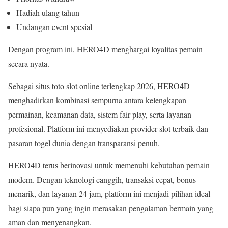
Hadiah ulang tahun
Undangan event spesial
Dengan program ini, HERO4D menghargai loyalitas pemain
secara nyata.
Sebagai situs toto slot online terlengkap 2026, HERO4D
menghadirkan kombinasi sempurna antara kelengkapan
permainan, keamanan data, sistem fair play, serta layanan
profesional. Platform ini menyediakan provider slot terbaik dan
pasaran togel dunia dengan transparansi penuh.
HERO4D terus berinovasi untuk memenuhi kebutuhan pemain
modern. Dengan teknologi canggih, transaksi cepat, bonus
menarik, dan layanan 24 jam, platform ini menjadi pilihan ideal
bagi siapa pun yang ingin merasakan pengalaman bermain yang
aman dan menyenangkan.