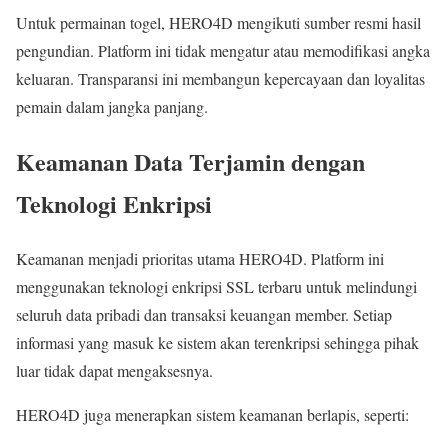
Untuk permainan togel, HERO4D mengikuti sumber resmi hasil
pengundian. Platform ini tidak mengatur atau memodifikasi angka
keluaran. Transparansi ini membangun kepercayaan dan loyalitas
pemain dalam jangka panjang.
Keamanan Data Terjamin dengan
Teknologi Enkripsi
Keamanan menjadi prioritas utama HERO4D. Platform ini
menggunakan teknologi enkripsi SSL terbaru untuk melindungi
seluruh data pribadi dan transaksi keuangan member. Setiap
informasi yang masuk ke sistem akan terenkripsi sehingga pihak
luar tidak dapat mengaksesnya.
HERO4D juga menerapkan sistem keamanan berlapis, seperti: