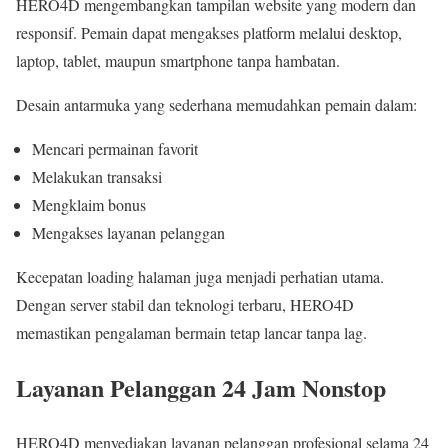
HERO4D mengembangkan tampilan website yang modern dan
responsif. Pemain dapat mengakses platform melalui desktop,
laptop, tablet, maupun smartphone tanpa hambatan.
Desain antarmuka yang sederhana memudahkan pemain dalam:
Mencari permainan favorit
Melakukan transaksi
Mengklaim bonus
Mengakses layanan pelanggan
Kecepatan loading halaman juga menjadi perhatian utama.
Dengan server stabil dan teknologi terbaru, HERO4D
memastikan pengalaman bermain tetap lancar tanpa lag.
Layanan Pelanggan 24 Jam Nonstop
HERO4D menyediakan layanan pelanggan profesional selama 24