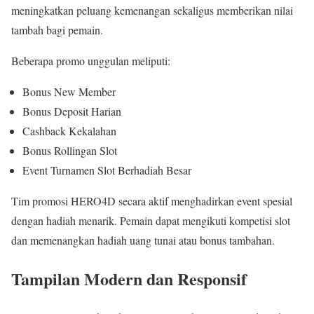
meningkatkan peluang kemenangan sekaligus memberikan nilai
tambah bagi pemain.
Beberapa promo unggulan meliputi:
Bonus New Member
Bonus Deposit Harian
Cashback Kekalahan
Bonus Rollingan Slot
Event Turnamen Slot Berhadiah Besar
Tim promosi HERO4D secara aktif menghadirkan event spesial
dengan hadiah menarik. Pemain dapat mengikuti kompetisi slot
dan memenangkan hadiah uang tunai atau bonus tambahan.
Tampilan Modern dan Responsif