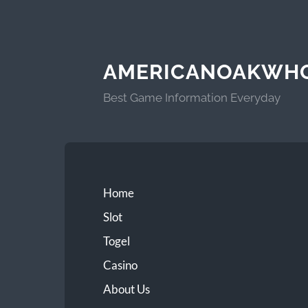
AMERICANOAKWHO
Best Game Information Everyday
Home
Slot
Togel
Casino
About Us