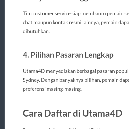
Tim customer service siap membantu pemain sel
chat maupun kontak resmi lainnya, pemain dap
dibutuhkan.
4. Pilihan Pasaran Lengkap
Utama4D menyediakan berbagai pasaran popule
Sydney. Dengan banyaknya pilihan, pemain dapa
preferensi masing-masing.
Cara Daftar di Utama4D