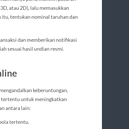
 3D, atau 2D), lalu memasukkan
h itu, tentukan nominal taruhan dan
ansaksi dan memberikan notifikasi
h sesuai hasil undian resmi.
line
g mengandalkan keberuntungan,
tertentu untuk meningkatkan
n antara lain:
pola tertentu.