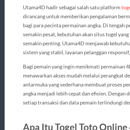
Utama4D hadir sebagai salah satu platform
tog
dirancang untuk memberikan pengalaman berm
bagi para pecinta permainan angka. Di tengah p
semakin pesat, kebutuhan akan situs togel yang
semakin penting. Utama4D menjawab kebutuha
sistem yang stabil, layanan pelanggan responsif,
Bagi pemain yang ingin menikmati permainan 4D
menawarkan akses mudah melalui perangkat de
antarmuka yang sederhana membuat proses pen
angka menjadi lebih cepat dan efisien. Dengan
setiap transaksi dan data pemain terlindungi de
Apa Itu Togel Toto Online