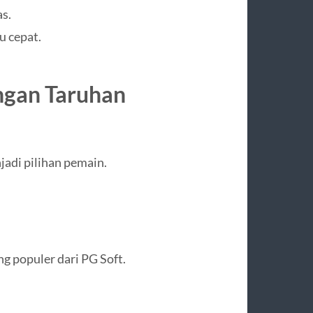
s.
u cepat.
ngan Taruhan
jadi pilihan pemain.
 populer dari PG Soft.