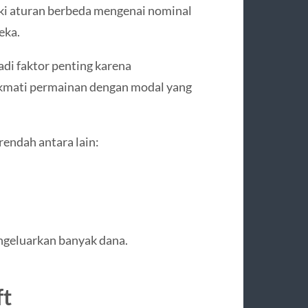
iki aturan berbeda mengenai nominal
eka.
di faktor penting karena
kmati permainan dengan modal yang
endah antara lain:
geluarkan banyak dana.
ft