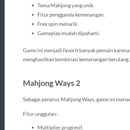
Tema Mahjong yang unik.
Fitur pengganda kemenangan.
Free spin menarik.
Gameplay mudah dipahami.
Game ini menjadi favorit banyak pemain karena 
menghasilkan kombinasi kemenangan berulang.
Mahjong Ways 2
Sebagai penerus Mahjong Ways, game ini menawa
Fitur unggulan:
Multiplier progresif.