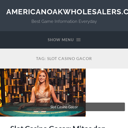
AMERICANOAKWHOLESALERS.
Best Game Information Everyday
SHOW MENU
TAG:
SLOT CASINO GACOR
Slot Casino Gacor