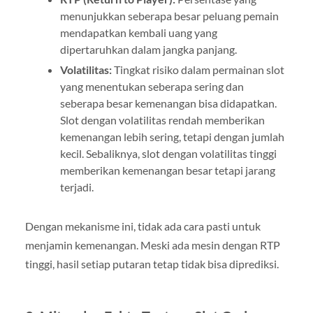
menunjukkan seberapa besar peluang pemain
mendapatkan kembali uang yang
dipertaruhkan dalam jangka panjang.
Volatilitas:
Tingkat risiko dalam permainan slot
yang menentukan seberapa sering dan
seberapa besar kemenangan bisa didapatkan.
Slot dengan volatilitas rendah memberikan
kemenangan lebih sering, tetapi dengan jumlah
kecil. Sebaliknya, slot dengan volatilitas tinggi
memberikan kemenangan besar tetapi jarang
terjadi.
Dengan mekanisme ini, tidak ada cara pasti untuk
menjamin kemenangan. Meski ada mesin dengan RTP
tinggi, hasil setiap putaran tetap tidak bisa diprediksi.