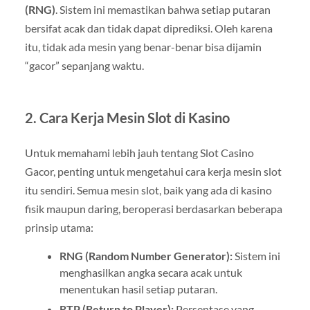
(RNG)
. Sistem ini memastikan bahwa setiap putaran
bersifat acak dan tidak dapat diprediksi. Oleh karena
itu, tidak ada mesin yang benar-benar bisa dijamin
“gacor” sepanjang waktu.
2. Cara Kerja Mesin Slot di Kasino
Untuk memahami lebih jauh tentang Slot Casino
Gacor, penting untuk mengetahui cara kerja mesin slot
itu sendiri. Semua mesin slot, baik yang ada di kasino
fisik maupun daring, beroperasi berdasarkan beberapa
prinsip utama:
RNG (Random Number Generator):
Sistem ini
menghasilkan angka secara acak untuk
menentukan hasil setiap putaran.
RTP (Return to Player):
Persentase yang