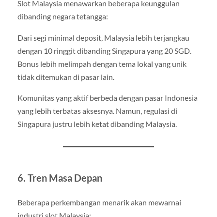
Slot Malaysia menawarkan beberapa keunggulan
dibanding negara tetangga:
Dari segi minimal deposit, Malaysia lebih terjangkau
dengan 10 ringgit dibanding Singapura yang 20 SGD.
Bonus lebih melimpah dengan tema lokal yang unik
tidak ditemukan di pasar lain.
Komunitas yang aktif berbeda dengan pasar Indonesia
yang lebih terbatas aksesnya. Namun, regulasi di
Singapura justru lebih ketat dibanding Malaysia.
6. Tren Masa Depan
Beberapa perkembangan menarik akan mewarnai
industri slot Malaysia: