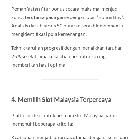
Pemanfaatan fitur bonus secara maksimal menjadi
kunci, terutama pada game dengan opsi “Bonus Buy”.
Analisis data historis 50 putaran terakhir membantu
mengidentifikasi pola kemenangan.
Teknik taruhan progresif dengan menaikkan taruhan
25% setelah lima kekalahan beruntun sering
memberikan hasil optimal.
4. Memilih Slot Malaysia Terpercaya
Platform ideal untuk bermain slot Malaysia harus
memenuhi beberapa kriteria:
Keamanan menjadi prioritas utama, dengan lisensi dari