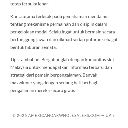
tetap terbuka lebar.
Kunci utama terletak pada pemahaman mendalam
tentang mekanisme permainan dan disiplin dalam
pengelolaan modal. Selalu ingat untuk bermain secara
bertanggung jawab dan nikmati setiap putaran sebagai
bentuk hiburan semata.
Tips tambahan: Bergabunglah dengan komunitas slot
Malaysia untuk mendapatkan informasi terbaru dan
strategi dari pemain berpengalaman. Banyak
maxwinner yang dengan senang hati berbagi
pengalaman mereka secara gratis!
© 2026
AMERICANOAKWHOLESALERS.COM
—
UP ↑