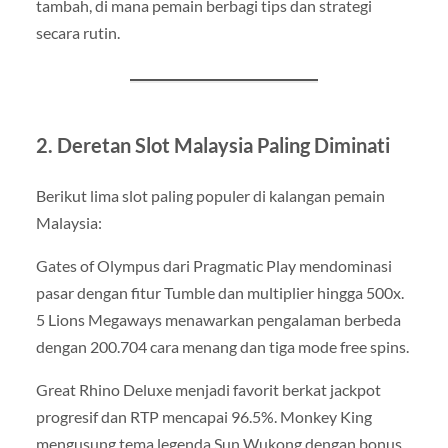
tambah, di mana pemain berbagi tips dan strategi
secara rutin.
2. Deretan Slot Malaysia Paling Diminati
Berikut lima slot paling populer di kalangan pemain
Malaysia:
Gates of Olympus dari Pragmatic Play mendominasi
pasar dengan fitur Tumble dan multiplier hingga 500x.
5 Lions Megaways menawarkan pengalaman berbeda
dengan 200.704 cara menang dan tiga mode free spins.
Great Rhino Deluxe menjadi favorit berkat jackpot
progresif dan RTP mencapai 96.5%. Monkey King
mengusung tema legenda Sun Wukong dengan bonus