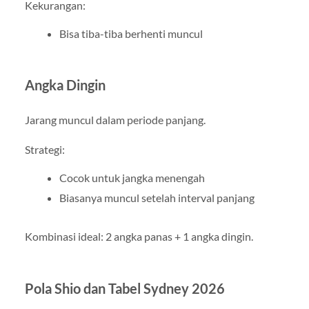
Kekurangan:
Bisa tiba-tiba berhenti muncul
Angka Dingin
Jarang muncul dalam periode panjang.
Strategi:
Cocok untuk jangka menengah
Biasanya muncul setelah interval panjang
Kombinasi ideal: 2 angka panas + 1 angka dingin.
Pola Shio dan Tabel Sydney 2026