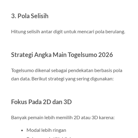
3. Pola Selisih
Hitung selisih antar digit untuk mencari pola berulang.
Strategi Angka Main
Togelsumo
2026
Togelsumo dikenal sebagai pendekatan berbasis pola
dan data. Berikut strategi yang sering digunakan:
Fokus Pada 2D dan 3D
Banyak pemain lebih memilih 2D atau 3D karena:
Modal lebih ringan