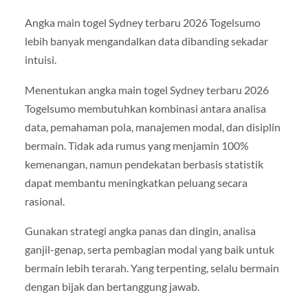
Angka main togel Sydney terbaru 2026 Togelsumo
lebih banyak mengandalkan data dibanding sekadar
intuisi.
Menentukan angka main togel Sydney terbaru 2026
Togelsumo membutuhkan kombinasi antara analisa
data, pemahaman pola, manajemen modal, dan disiplin
bermain. Tidak ada rumus yang menjamin 100%
kemenangan, namun pendekatan berbasis statistik
dapat membantu meningkatkan peluang secara
rasional.
Gunakan strategi angka panas dan dingin, analisa
ganjil-genap, serta pembagian modal yang baik untuk
bermain lebih terarah. Yang terpenting, selalu bermain
dengan bijak dan bertanggung jawab.