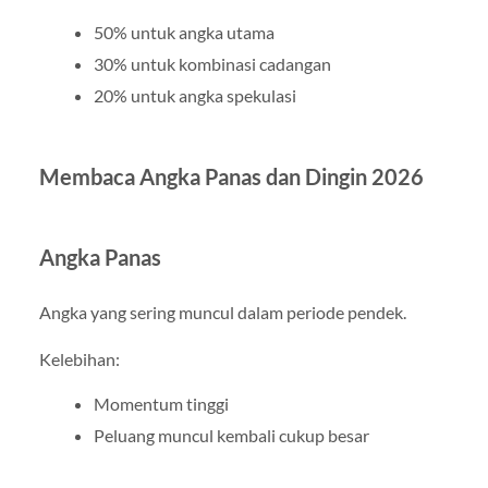
50% untuk angka utama
30% untuk kombinasi cadangan
20% untuk angka spekulasi
Membaca Angka Panas dan Dingin 2026
Angka Panas
Angka yang sering muncul dalam periode pendek.
Kelebihan:
Momentum tinggi
Peluang muncul kembali cukup besar