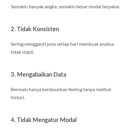
Semakin banyak angka, semakin besar modal terpakai.
2. Tidak Konsisten
Sering mengganti pola setiap hari membuat analisa
tidak stabil.
3. Mengabaikan Data
Bermain hanya berdasarkan feeling tanpa melihat
histori.
4. Tidak Mengatur Modal