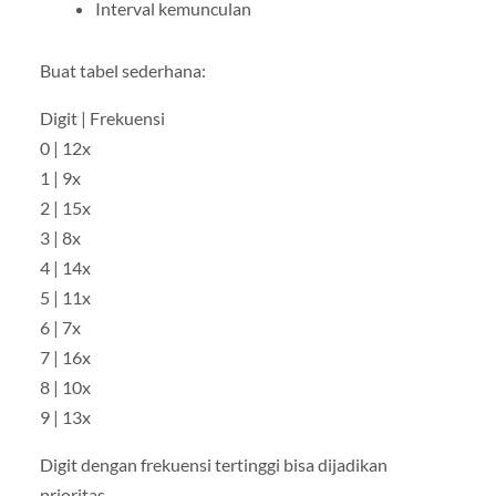
Interval kemunculan
Buat tabel sederhana:
Digit | Frekuensi
0 | 12x
1 | 9x
2 | 15x
3 | 8x
4 | 14x
5 | 11x
6 | 7x
7 | 16x
8 | 10x
9 | 13x
Digit dengan frekuensi tertinggi bisa dijadikan
prioritas.