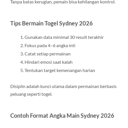
Tanpa batas kerugian, pemain bisa kehilangan kontrol.
Tips Bermain Togel Sydney 2026
Gunakan data minimal 30 result terakhir
Fokus pada 4–6 angka inti
Catat setiap permainan
Hindari emosi saat kalah
Tentukan target kemenangan harian
Disiplin adalah kunci utama dalam permainan berbasis
peluang seperti togel.
Contoh Format Angka Main Sydney 2026