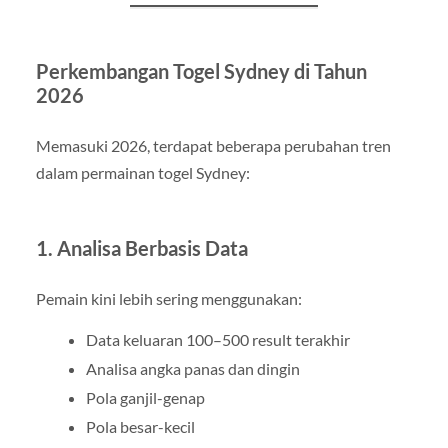
Perkembangan Togel Sydney di Tahun
2026
Memasuki 2026, terdapat beberapa perubahan tren
dalam permainan togel Sydney:
1. Analisa Berbasis Data
Pemain kini lebih sering menggunakan:
Data keluaran 100–500 result terakhir
Analisa angka panas dan dingin
Pola ganjil-genap
Pola besar-kecil