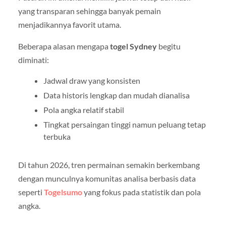
yang transparan sehingga banyak pemain
menjadikannya favorit utama.
Beberapa alasan mengapa
togel Sydney
begitu
diminati:
Jadwal draw yang konsisten
Data historis lengkap dan mudah dianalisa
Pola angka relatif stabil
Tingkat persaingan tinggi namun peluang tetap
terbuka
Di tahun 2026, tren permainan semakin berkembang
dengan munculnya komunitas analisa berbasis data
seperti
Togelsumo
yang fokus pada statistik dan pola
angka.