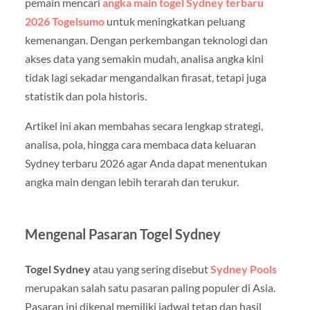
pemain mencari
angka main togel Sydney terbaru
2026 Togelsumo
untuk meningkatkan peluang
kemenangan. Dengan perkembangan teknologi dan
akses data yang semakin mudah, analisa angka kini
tidak lagi sekadar mengandalkan firasat, tetapi juga
statistik dan pola historis.
Artikel ini akan membahas secara lengkap strategi,
analisa, pola, hingga cara membaca data keluaran
Sydney terbaru 2026 agar Anda dapat menentukan
angka main dengan lebih terarah dan terukur.
Mengenal Pasaran Togel Sydney
Togel Sydney
atau yang sering disebut
Sydney Pools
merupakan salah satu pasaran paling populer di Asia.
Pasaran ini dikenal memiliki jadwal tetap dan hasil