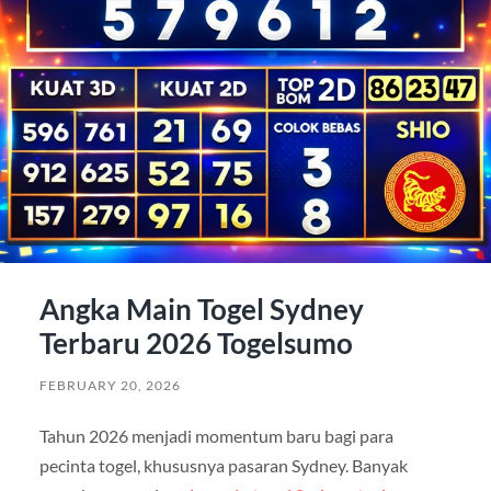
Angka Main Togel Sydney
Terbaru 2026 Togelsumo
FEBRUARY 20, 2026
Tahun 2026 menjadi momentum baru bagi para
pecinta togel, khususnya pasaran Sydney. Banyak