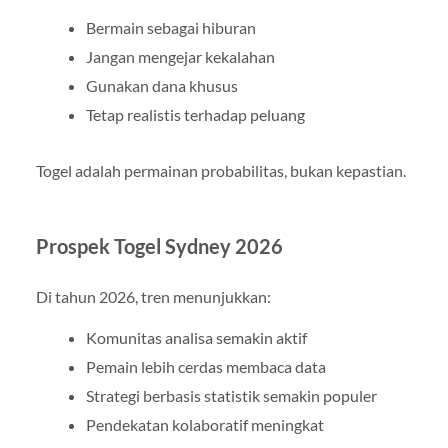
Bermain sebagai hiburan
Jangan mengejar kekalahan
Gunakan dana khusus
Tetap realistis terhadap peluang
Togel adalah permainan probabilitas, bukan kepastian.
Prospek Togel Sydney 2026
Di tahun 2026, tren menunjukkan:
Komunitas analisa semakin aktif
Pemain lebih cerdas membaca data
Strategi berbasis statistik semakin populer
Pendekatan kolaboratif meningkat