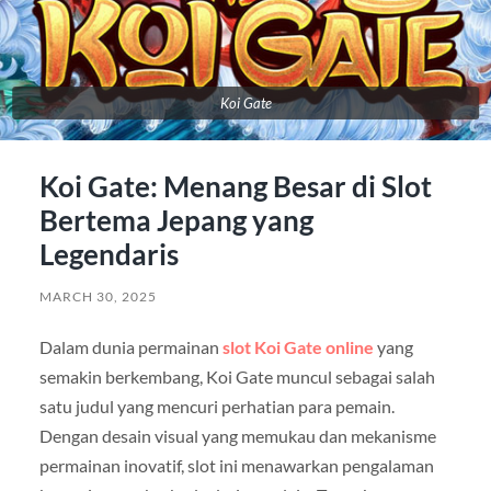
Koi Gate
Koi Gate: Menang Besar di Slot
Bertema Jepang yang
Legendaris
MARCH 30, 2025
Dalam dunia permainan
slot Koi Gate online
yang
semakin berkembang, Koi Gate muncul sebagai salah
satu judul yang mencuri perhatian para pemain.
Dengan desain visual yang memukau dan mekanisme
permainan inovatif, slot ini menawarkan pengalaman