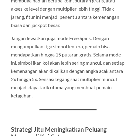
membuka hadiah berupa koin, putaran gratis, atau
akses ke level dengan multiplier lebih tinggi. Tidak
jarang, fitur ini menjadi penentu antara kemenangan
biasa dan jackpot besar.
Jangan lewatkan juga mode Free Spins. Dengan
mengumpulkan tiga simbol lentera, pemain bisa
mendapatkan hingga 15 putaran gratis. Selama mode
ini, simbol ikan koi akan lebih sering muncul, dan setiap
kemenangan akan dikalikan dengan angka acak antara
2x hingga 5x. Sensasi tegang saat multiplier muncul
menjadi daya tarik utama yang membuat pemain
ketagihan.
Strategi Jitu Meningkatkan Peluang