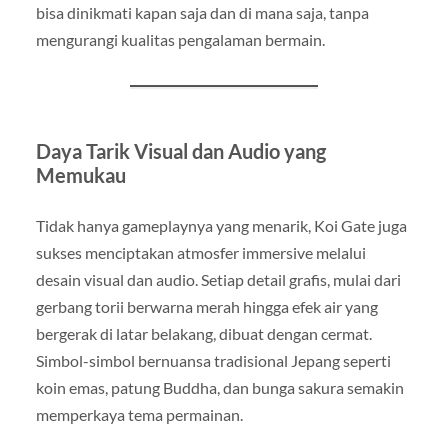
bisa dinikmati kapan saja dan di mana saja, tanpa
mengurangi kualitas pengalaman bermain.
Daya Tarik Visual dan Audio yang
Memukau
Tidak hanya gameplaynya yang menarik, Koi Gate juga
sukses menciptakan atmosfer immersive melalui
desain visual dan audio. Setiap detail grafis, mulai dari
gerbang torii berwarna merah hingga efek air yang
bergerak di latar belakang, dibuat dengan cermat.
Simbol-simbol bernuansa tradisional Jepang seperti
koin emas, patung Buddha, dan bunga sakura semakin
memperkaya tema permainan.