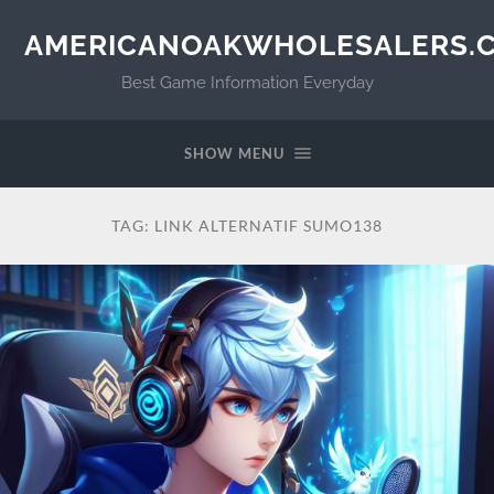
AMERICANOAKWHOLESALERS.
Best Game Information Everyday
SHOW MENU
TAG:
LINK ALTERNATIF SUMO138