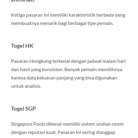
Ketiga pasaran ini memiliki karakteristik berbeda yang
membuatnya menarik bagi berbagai tipe pemain.
Togel HK
Pasaran Hongkong terkenal dengan jadwal malam hari
dan hasil yang konsisten. Banyak pemain memilihnya
karena data keluaran panjang yang bisa digunakan
untuk analisis.
Togel SGP
Singapore Pools dikenal memiliki sistem undian resmi
dengan reputasi kuat. Pasaran ini sering dianggap