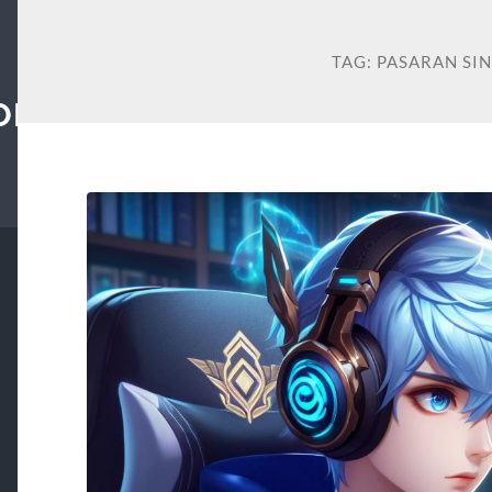
TAG:
PASARAN SI
LESALERS.COM