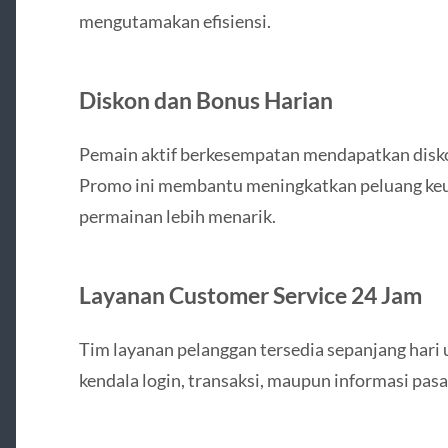
mengutamakan efisiensi.
Diskon dan Bonus Harian
Pemain aktif berkesempatan mendapatkan disk
Promo ini membantu meningkatkan peluang ke
permainan lebih menarik.
Layanan Customer Service 24 Jam
Tim layanan pelanggan tersedia sepanjang hari
kendala login, transaksi, maupun informasi pasa