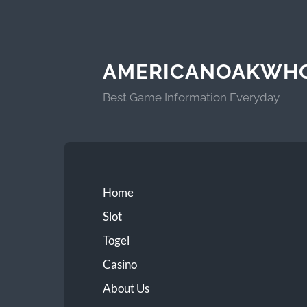
AMERICANOAKWHO
Best Game Information Everyday
Home
Slot
Togel
Casino
About Us