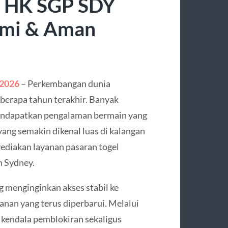
l HK SGP SDY
smi & Aman
 2026
– Perkembangan dunia
eberapa tahun terakhir. Banyak
 mendapatkan pengalaman bermain yang
 yang semakin dikenal luas di kalangan
diakan layanan pasaran togel
n Sydney.
g menginginkan akses stabil ke
nan yang terus diperbarui. Melalui
i kendala pemblokiran sekaligus