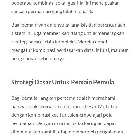
beberapa kombinasi sekaligus. Hal ini menciptakan
sensasi permainan yang lebih menarik.
Bagi pemain yang menyukai analisis dan perencanaan,
sistem ini juga memberikan ruang untuk menerapkan
strategi secara lebih kompleks. Mereka dapat
mengatur kombinasi berdasarkan data, intuisi, maupun
pengalaman sebelumnya.
Strategi Dasar Untuk Pemain Pemula
Bagi pemula, langkah pertama adalah memahami
bahwa tidak semua taruhan harus besar. Mulailah
dengan kombinasi kecil untuk mempelajari pola
permainan. Dengan cara ini, risiko kerugian dapat
diminimalkan sambil tetap memperoleh pengalaman.