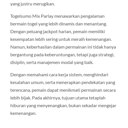
yang justru merugikan.
Togelsumo Mix Parlay menawarkan pengalaman
bermain togel yang lebih dinamis dan menantang.
Dengan peluang jackpot harian, pemain memiliki
kesempatan lebih sering untuk meraih kemenangan.
Namun, keberhasilan dalam permainan ini tidak hanya
bergantung pada keberuntungan, tetapi juga strategi,
disiplin, serta manajemen modal yang baik.
Dengan memahami cara kerja sistem, menghindari
kesalahan umum, serta menerapkan pendekatan yang
terencana, pemain dapat menikmati permainan secara
lebih bijak. Pada akhirnya, tujuan utama tetaplah
hiburan yang menyenangkan, bukan sekadar mengejar
kemenangan.