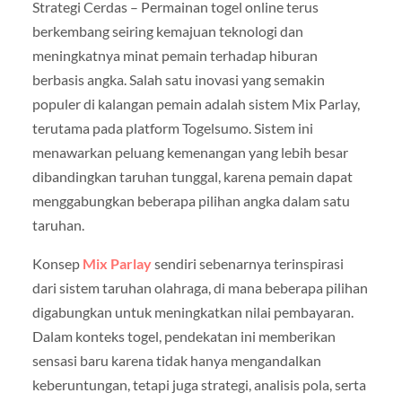
Strategi Cerdas – Permainan togel online terus
berkembang seiring kemajuan teknologi dan
meningkatnya minat pemain terhadap hiburan
berbasis angka. Salah satu inovasi yang semakin
populer di kalangan pemain adalah sistem Mix Parlay,
terutama pada platform Togelsumo. Sistem ini
menawarkan peluang kemenangan yang lebih besar
dibandingkan taruhan tunggal, karena pemain dapat
menggabungkan beberapa pilihan angka dalam satu
taruhan.
Konsep
Mix Parlay
sendiri sebenarnya terinspirasi
dari sistem taruhan olahraga, di mana beberapa pilihan
digabungkan untuk meningkatkan nilai pembayaran.
Dalam konteks togel, pendekatan ini memberikan
sensasi baru karena tidak hanya mengandalkan
keberuntungan, tetapi juga strategi, analisis pola, serta