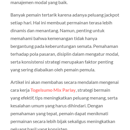
manajemen modal yang baik.
Banyak pemain tertarik karena adanya peluang jackpot
setiap hari. Hal ini membuat permainan terasa lebih
dinamis dan menantang. Namun, penting untuk
memahami bahwa kemenangan tidak hanya
bergantung pada keberuntungan semata. Pemahaman
terhadap pola pasaran, disiplin dalam mengatur modal,
serta konsistensi strategi merupakan faktor penting
yang sering diabaikan oleh pemain pemula.
Artikel ini akan membahas secara mendalam mengenai
cara kerja
Togelsumo Mix Parlay
, strategi bermain
yang efektif, tips meningkatkan peluang menang, serta
kesalahan umum yang harus dihindari. Dengan
pemahaman yang tepat, pemain dapat menikmati
permainan secara lebih bijak sekaligus meningkatkan
peluang hasil yang konsisten.