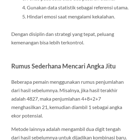
Gunakan data statistik sebagai referensi utama.
Hindari emosi saat mengalami kekalahan.
Dengan disiplin dan strategi yang tepat, peluang
kemenangan bisa lebih terkontrol.
Rumus Sederhana Mencari Angka Jitu
Beberapa pemain menggunakan rumus penjumlahan
dari hasil sebelumnya. Misalnya, jika hasil terakhir
adalah 4827, maka penjumlahan 4+8+2+7
menghasilkan 21, kemudian diambil 1 sebagai angka
ekor potensial.
Metode lainnya adalah mengambil dua digit tengah
dari hasil sebelumnya untuk dijadikan kombinasi baru.