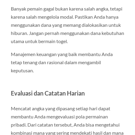
Banyak pemain gagal bukan karena salah angka, tetapi
karena salah mengelola modal. Pastikan Anda hanya
menggunakan dana yang memang dialokasikan untuk
hiburan. Jangan pernah menggunakan dana kebutuhan
utama untuk bermain togel.
Manajemen keuangan yang baik membantu Anda
tetap tenang dan rasional dalam mengambil
keputusan.
Evaluasi dan Catatan Harian
Mencatat angka yang dipasang setiap hari dapat
membantu Anda mengevaluasi pola permainan
pribadi. Dari catatan tersebut, Anda bisa mengetahui
kombinasi mana yang sering mendekati hasil dan mana