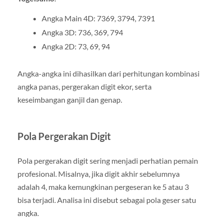
Angka Main 4D: 7369, 3794, 7391
Angka 3D: 736, 369, 794
Angka 2D: 73, 69, 94
Angka-angka ini dihasilkan dari perhitungan kombinasi
angka panas, pergerakan digit ekor, serta
keseimbangan ganjil dan genap.
Pola Pergerakan Digit
Pola pergerakan digit sering menjadi perhatian pemain
profesional. Misalnya, jika digit akhir sebelumnya
adalah 4, maka kemungkinan pergeseran ke 5 atau 3
bisa terjadi. Analisa ini disebut sebagai pola geser satu
angka.