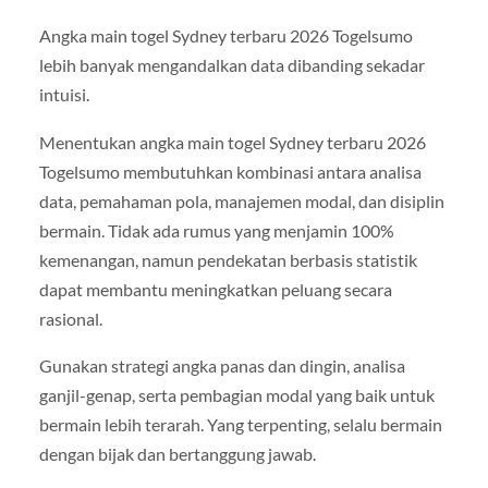
Angka main togel Sydney terbaru 2026 Togelsumo
lebih banyak mengandalkan data dibanding sekadar
intuisi.
Menentukan angka main togel Sydney terbaru 2026
Togelsumo membutuhkan kombinasi antara analisa
data, pemahaman pola, manajemen modal, dan disiplin
bermain. Tidak ada rumus yang menjamin 100%
kemenangan, namun pendekatan berbasis statistik
dapat membantu meningkatkan peluang secara
rasional.
Gunakan strategi angka panas dan dingin, analisa
ganjil-genap, serta pembagian modal yang baik untuk
bermain lebih terarah. Yang terpenting, selalu bermain
dengan bijak dan bertanggung jawab.