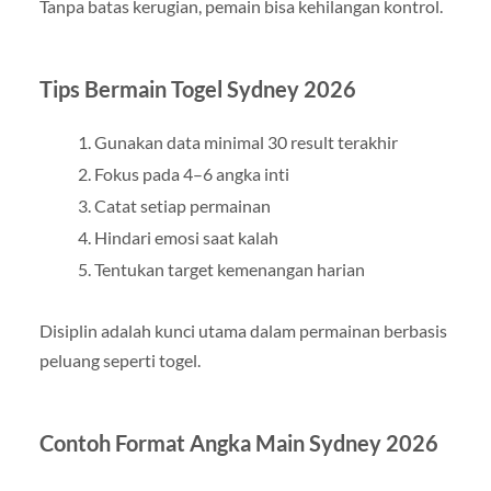
Tanpa batas kerugian, pemain bisa kehilangan kontrol.
Tips Bermain Togel Sydney 2026
Gunakan data minimal 30 result terakhir
Fokus pada 4–6 angka inti
Catat setiap permainan
Hindari emosi saat kalah
Tentukan target kemenangan harian
Disiplin adalah kunci utama dalam permainan berbasis
peluang seperti togel.
Contoh Format Angka Main Sydney 2026