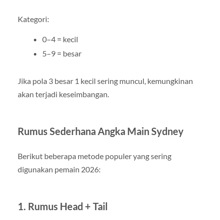
Kategori:
0–4 = kecil
5–9 = besar
Jika pola 3 besar 1 kecil sering muncul, kemungkinan
akan terjadi keseimbangan.
Rumus Sederhana Angka Main Sydney
Berikut beberapa metode populer yang sering
digunakan pemain 2026:
1. Rumus Head + Tail