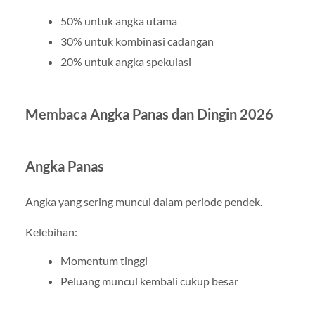
50% untuk angka utama
30% untuk kombinasi cadangan
20% untuk angka spekulasi
Membaca Angka Panas dan Dingin 2026
Angka Panas
Angka yang sering muncul dalam periode pendek.
Kelebihan:
Momentum tinggi
Peluang muncul kembali cukup besar