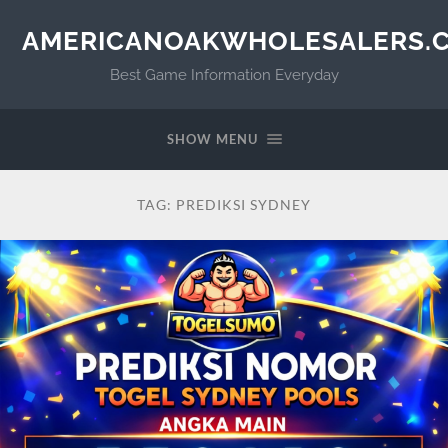
AMERICANOAKWHOLESALERS.
Best Game Information Everyday
SHOW MENU
TAG:
PREDIKSI SYDNEY