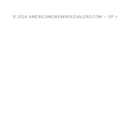
© 2026
AMERICANOAKWHOLESALERS.COM
—
UP ↑