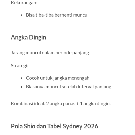
Kekurangan:
Bisa tiba-tiba berhenti muncul
Angka Dingin
Jarang muncul dalam periode panjang.
Strategi:
Cocok untuk jangka menengah
Biasanya muncul setelah interval panjang
Kombinasi ideal: 2 angka panas + 1 angka dingin.
Pola Shio dan Tabel Sydney 2026