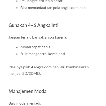
Peluang relatif lebih besar
Bisa memanfaatkan pola angka dominan
Gunakan 4–6 Angka Inti
Jangan terlalu banyak angka karena:
Modal cepat habis
Sulit mengontrol kombinasi
Idealnya pilih 4 angka dominan lalu kombinasikan
menjadi 2D/3D/4D.
Manajemen Modal
Bagi modal menjadi: