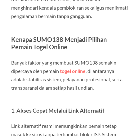
menghindari kendala pemblokiran sekaligus menikmati
pengalaman bermain tanpa gangguan.
Kenapa SUMO138 Menjadi Pilihan
Pemain Togel Online
Banyak faktor yang membuat SUMO138 semakin
dipercaya oleh pemain
togel online
, di antaranya
adalah stabilitas sistem, pelayanan profesional, serta
transparansi dalam setiap hasil undian.
1. Akses Cepat Melalui Link Alternatif
Link alternatif resmi memungkinkan pemain tetap
masuk ke situs tanpa terhambat blokir ISP. Sistem