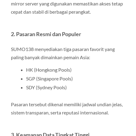
mirror server yang digunakan memastikan akses tetap
cepat dan stabil di berbagai perangkat.
2. Pasaran Resmi dan Populer
SUMO138 menyediakan tiga pasaran favorit yang
paling banyak dimainkan pemain Asia:
HK (Hongkong Pools)
SGP (Singapore Pools)
SDY (Sydney Pools)
Pasaran tersebut dikenal memiliki jadwal undian jelas,
sistem transparan, serta reputasi internasional.
3. Keamanan Data Tingkat Tinggi