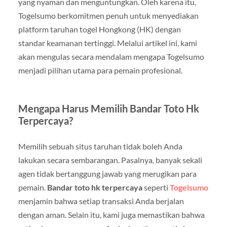
yang nyaman dan menguntungkan. Oleh karena itu,
Togelsumo berkomitmen penuh untuk menyediakan
platform taruhan togel Hongkong (HK) dengan
standar keamanan tertinggi. Melalui artikel ini, kami
akan mengulas secara mendalam mengapa Togelsumo
menjadi pilihan utama para pemain profesional.
Mengapa Harus Memilih Bandar Toto Hk
Terpercaya?
Memilih sebuah situs taruhan tidak boleh Anda
lakukan secara sembarangan. Pasalnya, banyak sekali
agen tidak bertanggung jawab yang merugikan para
pemain.
Bandar toto hk terpercaya
seperti
Togelsumo
menjamin bahwa setiap transaksi Anda berjalan
dengan aman. Selain itu, kami juga memastikan bahwa