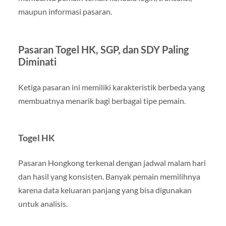
maupun informasi pasaran.
Pasaran Togel HK, SGP, dan SDY Paling
Diminati
Ketiga pasaran ini memiliki karakteristik berbeda yang
membuatnya menarik bagi berbagai tipe pemain.
Togel HK
Pasaran Hongkong terkenal dengan jadwal malam hari
dan hasil yang konsisten. Banyak pemain memilihnya
karena data keluaran panjang yang bisa digunakan
untuk analisis.