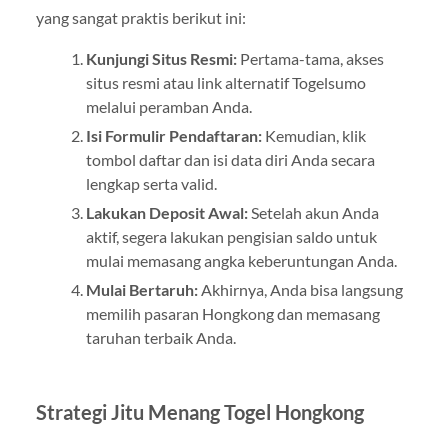
yang sangat praktis berikut ini:
Kunjungi Situs Resmi:
Pertama-tama, akses
situs resmi atau link alternatif Togelsumo
melalui peramban Anda.
Isi Formulir Pendaftaran:
Kemudian, klik
tombol daftar dan isi data diri Anda secara
lengkap serta valid.
Lakukan Deposit Awal:
Setelah akun Anda
aktif, segera lakukan pengisian saldo untuk
mulai memasang angka keberuntungan Anda.
Mulai Bertaruh:
Akhirnya, Anda bisa langsung
memilih pasaran Hongkong dan memasang
taruhan terbaik Anda.
Strategi Jitu Menang Togel Hongkong