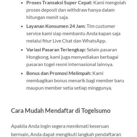
Proses Transaksi Super Cepat:
Kami mengolah
proses deposit dan withdraw hanya dalam
hitungan menit saja.
Layanan Konsumen 24 Jam:
Tim customer
service kami siap membantu Anda kapan saja
melalui fitur Live Chat dan WhatsApp.
Variasi Pasaran Terlengkap:
Selain pasaran
Hongkong, kami juga menyediakan berbagai
pasaran togel resmi internasional lainnya.
Bonus dan Promosi Melimpah:
Kami
membagikan bonus menarik bagi member baru
maupun member setia setiap minggunya.
Cara Mudah Mendaftar di Togelsumo
Apabila Anda ingin segera menikmati keseruan
bermain, Anda dapat mengikuti langkah pendaftaran