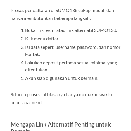
Proses pendaftaran di SUMO138 cukup mudah dan
hanya membutuhkan beberapa langkah:
Buka link resmi atau link alternatif SUMO138.
Klik menu daftar.
Isi data seperti username, password, dan nomor
kontak.
Lakukan deposit pertama sesuai minimal yang
ditentukan.
Akun siap digunakan untuk bermain.
Seluruh proses ini biasanya hanya memakan waktu
beberapa menit.
Mengapa Link Alternatif Penting untuk