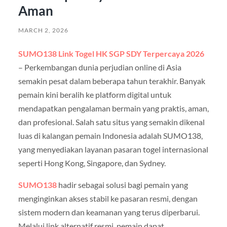
Aman
MARCH 2, 2026
SUMO138 Link Togel HK SGP SDY Terpercaya 2026
– Perkembangan dunia perjudian online di Asia
semakin pesat dalam beberapa tahun terakhir. Banyak
pemain kini beralih ke platform digital untuk
mendapatkan pengalaman bermain yang praktis, aman,
dan profesional. Salah satu situs yang semakin dikenal
luas di kalangan pemain Indonesia adalah SUMO138,
yang menyediakan layanan pasaran togel internasional
seperti Hong Kong, Singapore, dan Sydney.
SUMO138
hadir sebagai solusi bagi pemain yang
menginginkan akses stabil ke pasaran resmi, dengan
sistem modern dan keamanan yang terus diperbarui.
Melalui link alternatif resmi, pemain dapat