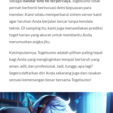
Sebagai
bandar toto hk terpercaya
, Togelsumo tidak
pernah berhenti berinovasi demi kepuasan para
member. Kami selalu memperbarui sistem server kami
agar taruhan Anda berjalan lancar tanpa kendala
teknis. Di samping itu, kami juga menyediakan prediksi
togel harian yang akurat untuk membantu Anda
merumuskan angka jitu.
Kesimpulannya, Togelsumo adalah pilihan paling tepat
bagi Anda yang menginginkan tempat bertaruh yang
aman, adil, dan profesional. Jadi, tunggu apa lagi?
Segera daftarkan diri Anda sekarang juga dan rasakan
sensasi kemenangan besar bersama Togelsumo!