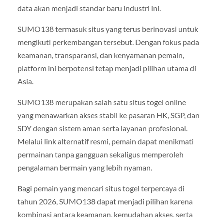
data akan menjadi standar baru industri ini.
SUMO138 termasuk situs yang terus berinovasi untuk
mengikuti perkembangan tersebut. Dengan fokus pada
keamanan, transparansi, dan kenyamanan pemain,
platform ini berpotensi tetap menjadi pilihan utama di
Asia.
SUMO138 merupakan salah satu situs togel online
yang menawarkan akses stabil ke pasaran HK, SGP, dan
SDY dengan sistem aman serta layanan profesional.
Melalui link alternatif resmi, pemain dapat menikmati
permainan tanpa gangguan sekaligus memperoleh
pengalaman bermain yang lebih nyaman.
Bagi pemain yang mencari situs togel terpercaya di
tahun 2026, SUMO138 dapat menjadi pilihan karena
kombinasi antara keamanan, kemudahan akses, serta