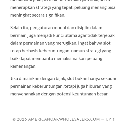
menerapkan strategi yang tepat, peluang menang bisa
meningkat secara signifikan.
Selain itu, pengaturan modal dan disiplin dalam
bermain juga menjadi kunci utama agar tidak terjebak
dalam permainan yang merugikan. Ingat bahwa slot
tetap berbasis keberuntungan, namun strategi yang
baik dapat membantu memaksimalkan peluang
kemenangan.
Jika dimainkan dengan bijak, slot bukan hanya sekadar
permainan keberuntungan, tetapi juga hiburan yang
menyenangkan dengan potensi keuntungan besar.
© 2026
AMERICANOAKWHOLESALERS.COM
—
UP ↑