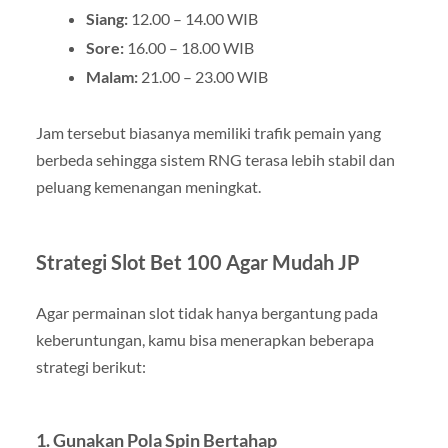
Siang:
12.00 – 14.00 WIB
Sore:
16.00 – 18.00 WIB
Malam:
21.00 – 23.00 WIB
Jam tersebut biasanya memiliki trafik pemain yang
berbeda sehingga sistem RNG terasa lebih stabil dan
peluang kemenangan meningkat.
Strategi Slot Bet 100 Agar Mudah JP
Agar permainan slot tidak hanya bergantung pada
keberuntungan, kamu bisa menerapkan beberapa
strategi berikut:
1. Gunakan Pola Spin Bertahap