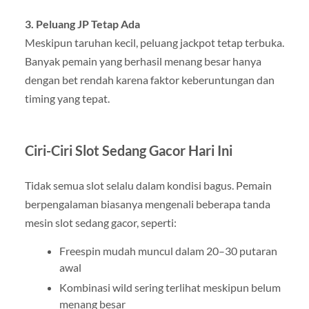
3. Peluang JP Tetap Ada
Meskipun taruhan kecil, peluang jackpot tetap terbuka.
Banyak pemain yang berhasil menang besar hanya
dengan bet rendah karena faktor keberuntungan dan
timing yang tepat.
Ciri-Ciri Slot Sedang Gacor Hari Ini
Tidak semua slot selalu dalam kondisi bagus. Pemain
berpengalaman biasanya mengenali beberapa tanda
mesin slot sedang gacor, seperti:
Freespin mudah muncul dalam 20–30 putaran
awal
Kombinasi wild sering terlihat meskipun belum
menang besar