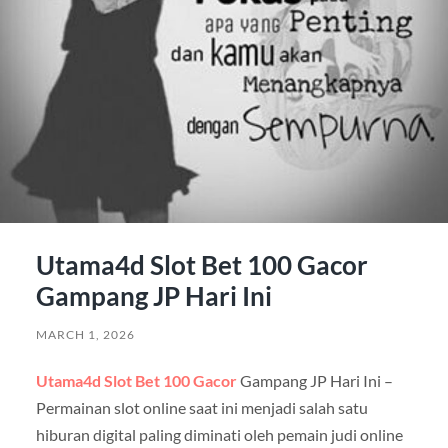
Utama4d Slot Bet 100 Gacor
Gampang JP Hari Ini
MARCH 1, 2026
Utama4d Slot Bet 100 Gacor
Gampang JP Hari Ini –
Permainan slot online saat ini menjadi salah satu
hiburan digital paling diminati oleh pemain judi online