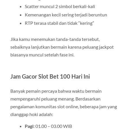
Scatter muncul 2 simbol berkali-kali
Kemenangan kecil sering terjadi beruntun
RTP terasa stabil dan tidak “kering”
Jika kamu menemukan tanda-tanda tersebut,
sebaiknya lanjutkan bermain karena peluang jackpot
biasanya muncul setelah fase ini.
Jam Gacor Slot Bet 100 Hari Ini
Banyak pemain percaya bahwa waktu bermain
mempengaruhi peluang menang. Berdasarkan
pengalaman komunitas slot online, beberapa jam yang
dianggap hoki adalah:
Pagi:
01.00 – 03.00 WIB