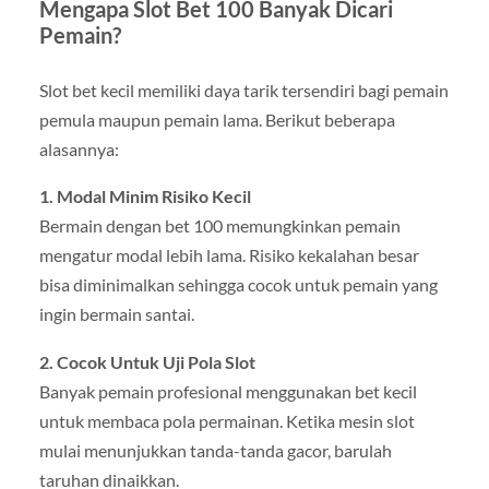
Mengapa Slot Bet 100 Banyak Dicari
Pemain?
Slot bet kecil memiliki daya tarik tersendiri bagi pemain
pemula maupun pemain lama. Berikut beberapa
alasannya:
1. Modal Minim Risiko Kecil
Bermain dengan bet 100 memungkinkan pemain
mengatur modal lebih lama. Risiko kekalahan besar
bisa diminimalkan sehingga cocok untuk pemain yang
ingin bermain santai.
2. Cocok Untuk Uji Pola Slot
Banyak pemain profesional menggunakan bet kecil
untuk membaca pola permainan. Ketika mesin slot
mulai menunjukkan tanda-tanda gacor, barulah
taruhan dinaikkan.