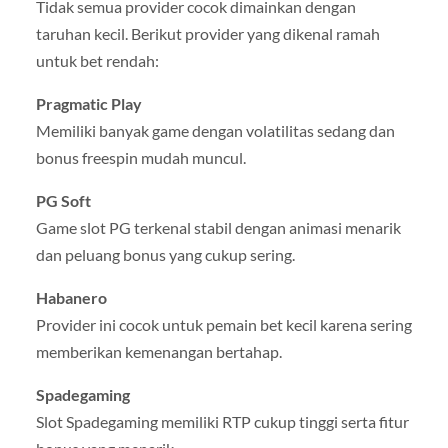
Tidak semua provider cocok dimainkan dengan
taruhan kecil. Berikut provider yang dikenal ramah
untuk bet rendah:
Pragmatic Play
Memiliki banyak game dengan volatilitas sedang dan
bonus freespin mudah muncul.
PG Soft
Game slot PG terkenal stabil dengan animasi menarik
dan peluang bonus yang cukup sering.
Habanero
Provider ini cocok untuk pemain bet kecil karena sering
memberikan kemenangan bertahap.
Spadegaming
Slot Spadegaming memiliki RTP cukup tinggi serta fitur