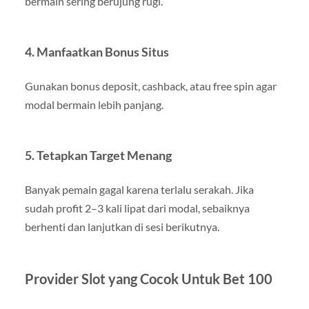
bermain sering berujung rugi.
4. Manfaatkan Bonus Situs
Gunakan bonus deposit, cashback, atau free spin agar
modal bermain lebih panjang.
5. Tetapkan Target Menang
Banyak pemain gagal karena terlalu serakah. Jika
sudah profit 2–3 kali lipat dari modal, sebaiknya
berhenti dan lanjutkan di sesi berikutnya.
Provider Slot yang Cocok Untuk Bet 100