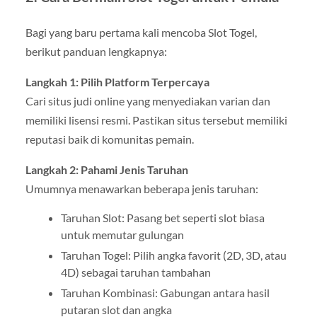
Bagi yang baru pertama kali mencoba Slot Togel,
berikut panduan lengkapnya:
Langkah 1: Pilih Platform Terpercaya
Cari situs judi online yang menyediakan varian dan
memiliki lisensi resmi. Pastikan situs tersebut memiliki
reputasi baik di komunitas pemain.
Langkah 2: Pahami Jenis Taruhan
Umumnya menawarkan beberapa jenis taruhan:
Taruhan Slot: Pasang bet seperti slot biasa
untuk memutar gulungan
Taruhan Togel: Pilih angka favorit (2D, 3D, atau
4D) sebagai taruhan tambahan
Taruhan Kombinasi: Gabungan antara hasil
putaran slot dan angka