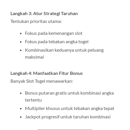
Langkah 3: Atur Strategi Taruhan
Tentukan prioritas utama:
Fokus pada kemenangan slot
Fokus pada tebakan angka togel
Kombinasikan keduanya untuk peluang
maksimal
Langkah 4: Manfaatkan Fitur Bonus
Banyak Slot Togel menawarkan:
Bonus putaran gratis untuk kombinasi angka
tertentu
Multiplier khusus untuk tebakan angka tepat
Jackpot progresif untuk taruhan kombinasi