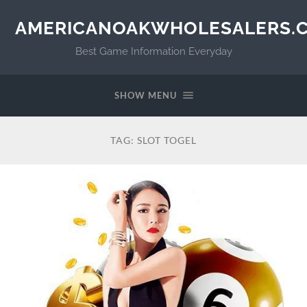
AMERICANOAKWHOLESALERS.
Best Game Information Everyday
SHOW MENU
TAG:
SLOT TOGEL