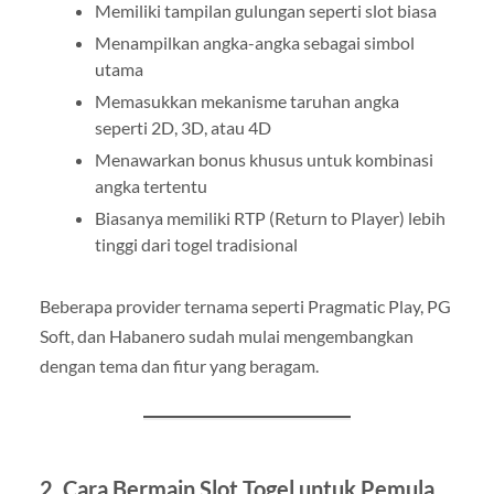
Memiliki tampilan gulungan seperti slot biasa
Menampilkan angka-angka sebagai simbol
utama
Memasukkan mekanisme taruhan angka
seperti 2D, 3D, atau 4D
Menawarkan bonus khusus untuk kombinasi
angka tertentu
Biasanya memiliki RTP (Return to Player) lebih
tinggi dari togel tradisional
Beberapa provider ternama seperti Pragmatic Play, PG
Soft, dan Habanero sudah mulai mengembangkan
dengan tema dan fitur yang beragam.
2. Cara Bermain Slot Togel untuk Pemula