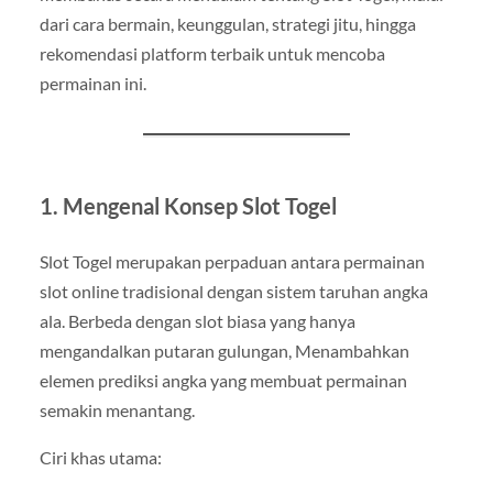
dari cara bermain, keunggulan, strategi jitu, hingga
rekomendasi platform terbaik untuk mencoba
permainan ini.
1. Mengenal Konsep Slot Togel
Slot Togel merupakan perpaduan antara permainan
slot online tradisional dengan sistem taruhan angka
ala. Berbeda dengan slot biasa yang hanya
mengandalkan putaran gulungan, Menambahkan
elemen prediksi angka yang membuat permainan
semakin menantang.
Ciri khas utama: