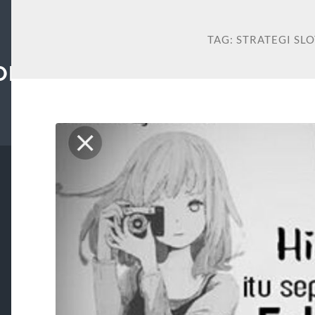
TAG:
STRATEGI SL
LESALERS.COM