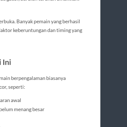
terbuka. Banyak pemain yang berhasil
faktor keberuntungan dan timing yang
 Ini
Pemain berpengalaman biasanya
or, seperti:
aran awal
n belum menang besar