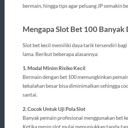
bermain, hingga tips agar peluang JP semakin be
Mengapa Slot Bet 100 Banyak 
Slot bet kecil memiliki daya tarik tersendiri 
lama. Berikut beberapa alasannya:
1. Modal Minim Risiko Kecil
Bermain dengan bet 100 memungkinkan pemain 
kekalahan besar bisa diminimalkan sehingga co
santai.
2. Cocok Untuk Uji Pola Slot
Banyak pemain profesional menggunakan bet ke
Ketika mesin slot mulai menunjukkan tanda-tand