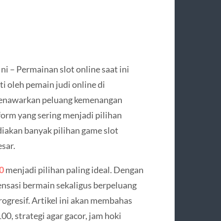
i – Permainan slot online saat ini
ti oleh pemain judi online di
 menawarkan peluang kemenangan
form yang sering menjadi pilihan
iakan banyak pilihan game slot
sar.
00
menjadi pilihan paling ideal. Dengan
ensasi bermain sekaligus berpeluang
gresif. Artikel ini akan membahas
0, strategi agar gacor, jam hoki