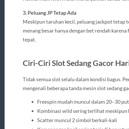
3. Peluang JP Tetap Ada
Meskipun taruhan kecil, peluang jackpot tetap 
menang besar hanya dengan bet rendah karena 
tepat.
Ciri-Ciri Slot Sedang Gacor Hari
Tidak semua slot selalu dalam kondisi bagus. 
mengenali beberapa tanda mesin slot sedang gac
Freespin mudah muncul dalam 20–30 put
Kombinasi wild sering terlihat meskipu
Scatter muncul 2 simbol berkali-kali