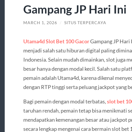
Gampang JP Hari Ini
MARCH 1, 2026
/
SITUS TERPERCAYA
Utama4d Slot Bet 100 Gacor
Gampang JP Hari In
menjadi salah satu hiburan digital paling dimina
Indonesia. Selain mudah dimainkan, slot juga
besar hanya dengan modal kecil. Salah satu plat
pemain adalah Utama4d, karena dikenal menyed
dengan RTP tinggi serta peluang jackpot yang be
Bagi pemain dengan modal terbatas,
slot bet 1
taruhan rendah, pemain tetap bisa menikmati s
mendapatkan kemenangan besar atau jackpot pro
secara lengkap mengenai cara bermain slot bet 10