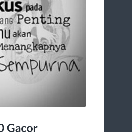
0 Gacor