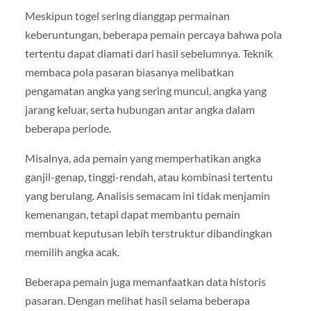
Meskipun togel sering dianggap permainan
keberuntungan, beberapa pemain percaya bahwa pola
tertentu dapat diamati dari hasil sebelumnya. Teknik
membaca pola pasaran biasanya melibatkan
pengamatan angka yang sering muncul, angka yang
jarang keluar, serta hubungan antar angka dalam
beberapa periode.
Misalnya, ada pemain yang memperhatikan angka
ganjil-genap, tinggi-rendah, atau kombinasi tertentu
yang berulang. Analisis semacam ini tidak menjamin
kemenangan, tetapi dapat membantu pemain
membuat keputusan lebih terstruktur dibandingkan
memilih angka acak.
Beberapa pemain juga memanfaatkan data historis
pasaran. Dengan melihat hasil selama beberapa