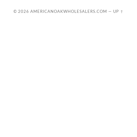
© 2026
AMERICANOAKWHOLESALERS.COM
—
UP ↑