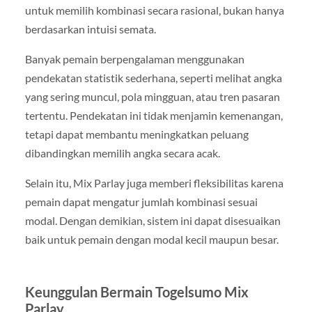
untuk memilih kombinasi secara rasional, bukan hanya
berdasarkan intuisi semata.
Banyak pemain berpengalaman menggunakan
pendekatan statistik sederhana, seperti melihat angka
yang sering muncul, pola mingguan, atau tren pasaran
tertentu. Pendekatan ini tidak menjamin kemenangan,
tetapi dapat membantu meningkatkan peluang
dibandingkan memilih angka secara acak.
Selain itu, Mix Parlay juga memberi fleksibilitas karena
pemain dapat mengatur jumlah kombinasi sesuai
modal. Dengan demikian, sistem ini dapat disesuaikan
baik untuk pemain dengan modal kecil maupun besar.
Keunggulan Bermain Togelsumo Mix
Parlay