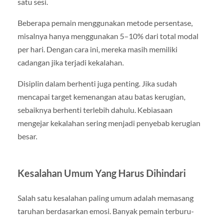
satu sesi.
Beberapa pemain menggunakan metode persentase,
misalnya hanya menggunakan 5–10% dari total modal
per hari. Dengan cara ini, mereka masih memiliki
cadangan jika terjadi kekalahan.
Disiplin dalam berhenti juga penting. Jika sudah
mencapai target kemenangan atau batas kerugian,
sebaiknya berhenti terlebih dahulu. Kebiasaan
mengejar kekalahan sering menjadi penyebab kerugian
besar.
Kesalahan Umum Yang Harus Dihindari
Salah satu kesalahan paling umum adalah memasang
taruhan berdasarkan emosi. Banyak pemain terburu-