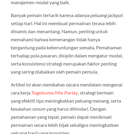
manajemen modal yang baik.
Banyak pemain tertarik karena adanya peluang jackpot
setiap hari. Hal ini membuat permainan terasa lebih
dinamis dan menantang. Namun, penting untuk
memahami bahwa kemenangan tidak hanya
bergantung pada keberuntungan semata. Pemahaman
terhadap pola pasaran, disiplin dalam mengatur modal,
serta konsistensi strategi merupakan faktor penting
yang sering diabaikan oleh pemain pemula.
Artikel ini akan membahas secara mendalam mengenai
cara kerja
Togelsumo Mix Parlay
, strategi bermain
yang efektif, tips meningkatkan peluang menang, serta
kesalahan umum yang harus dihindari. Dengan
pemahaman yang tepat, pemain dapat menikmati
permainan secara lebih bijak sekaligus meningkatkan
peluang hasil yang konsisten.