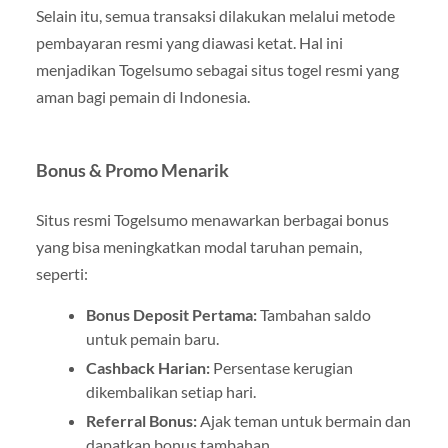
Selain itu, semua transaksi dilakukan melalui metode
pembayaran resmi yang diawasi ketat. Hal ini
menjadikan Togelsumo sebagai situs togel resmi yang
aman bagi pemain di Indonesia.
Bonus & Promo Menarik
Situs resmi Togelsumo menawarkan berbagai bonus
yang bisa meningkatkan modal taruhan pemain,
seperti:
Bonus Deposit Pertama:
Tambahan saldo
untuk pemain baru.
Cashback Harian:
Persentase kerugian
dikembalikan setiap hari.
Referral Bonus:
Ajak teman untuk bermain dan
dapatkan bonus tambahan.