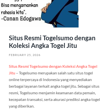
Situs Resmi Togelsumo dengan
Koleksi Angka Togel Jitu
FEBRUARY 25, 2026
Situs Resmi Togelsumo dengan Koleksi Angka Togel
Jitu
– Togelsumo merupakan salah satu situs togel
online terpercaya di Indonesia yang menyediakan
berbagai layanan terkait angka togel jitu. Sebagai situs
resmi, Togelsumo menjamin keamanan data pemain,
kecepatan transaksi, serta akurasi prediksi angka togel
yang diberikan.