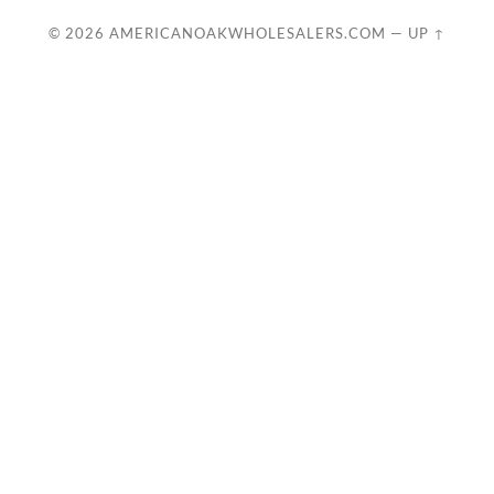
© 2026
AMERICANOAKWHOLESALERS.COM
—
UP ↑