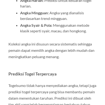
Angka Harian:
Prediksi untuk keluaran togel
harian.
Angka Mingguan:
Angka yang dianalisis
berdasarkan trend mingguan.
Angka Syair & Pola:
Menggunakan metode
klasik seperti syair, macau, dan hongkong.
Koleksi angka ini disusun secara sistematis sehingga
pemain dapat memilih angka dengan lebih mudah dan
meningkatkan peluang menang.
Prediksi Togel Terpercaya
Togelsumo tidak hanya menyediakan angka, tetapi juga
prediksi togel terpercaya yang bisa membantu pemain
dalam menentukan taruhan. Prediksi ini dibuat oleh
tim ahli yang telah berpengalaman bertahun-tahun