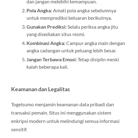
dan jangan melebihi kemampuan.
Pola Angka:
Amati pola angka sebelumnya
untuk memprediksi keluaran berikutnya.
Gunakan Prediksi:
Selalu periksa angka jitu
yang disediakan situs resmi.
Kombinasi Angka:
Campur angka main dengan
angka cadangan untuk peluang lebih besar.
Jangan Terbawa Emosi:
Tetap disiplin meski
kalah beberapa kali.
Keamanan dan Legalitas
Togelsumo menjamin keamanan data pribadi dan
transaksi pemain. Situs ini menggunakan sistem
enkripsi modern untuk melindungi semua informasi
sensitif.