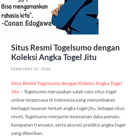
Situs Resmi Togelsumo dengan
Koleksi Angka Togel Jitu
FEBRUARY 25, 2026
Situs Resmi Togelsumo dengan Koleksi Angka Togel
Jitu
– Togelsumo merupakan salah satu situs togel
online terpercaya di Indonesia yang menyediakan
berbagai layanan terkait angka togel jitu. Sebagai situs
resmi, Togelsumo menjamin keamanan data pemain,
kecepatan transaksi, serta akurasi prediksi angka togel
yang diberikan.