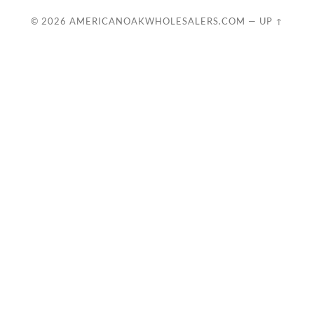
© 2026
AMERICANOAKWHOLESALERS.COM
—
UP ↑