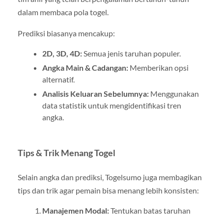
dalam membaca pola togel.
Prediksi biasanya mencakup:
2D, 3D, 4D:
Semua jenis taruhan populer.
Angka Main & Cadangan:
Memberikan opsi
alternatif.
Analisis Keluaran Sebelumnya:
Menggunakan
data statistik untuk mengidentifikasi tren
angka.
Tips & Trik Menang Togel
Selain angka dan prediksi, Togelsumo juga membagikan
tips dan trik agar pemain bisa menang lebih konsisten:
Manajemen Modal:
Tentukan batas taruhan