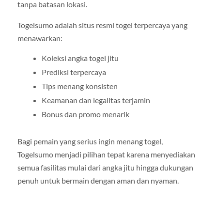
tanpa batasan lokasi.
Togelsumo adalah situs resmi togel terpercaya yang
menawarkan:
Koleksi angka togel jitu
Prediksi terpercaya
Tips menang konsisten
Keamanan dan legalitas terjamin
Bonus dan promo menarik
Bagi pemain yang serius ingin menang togel,
Togelsumo menjadi pilihan tepat karena menyediakan
semua fasilitas mulai dari angka jitu hingga dukungan
penuh untuk bermain dengan aman dan nyaman.