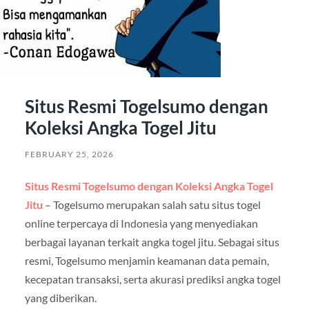
Situs Resmi Togelsumo dengan
Koleksi Angka Togel Jitu
FEBRUARY 25, 2026
Situs Resmi Togelsumo dengan Koleksi Angka Togel
Jitu
– Togelsumo merupakan salah satu situs togel
online terpercaya di Indonesia yang menyediakan
berbagai layanan terkait angka togel jitu. Sebagai situs
resmi, Togelsumo menjamin keamanan data pemain,
kecepatan transaksi, serta akurasi prediksi angka togel
yang diberikan.