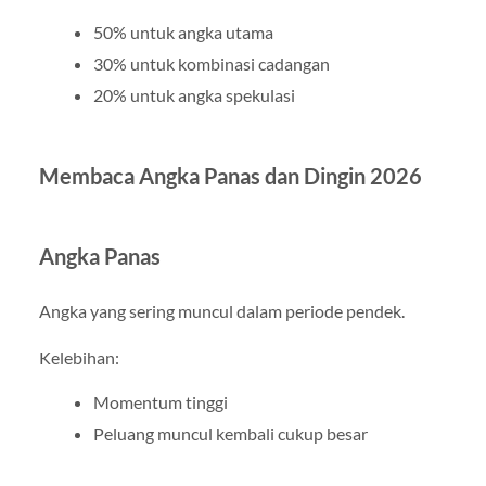
50% untuk angka utama
30% untuk kombinasi cadangan
20% untuk angka spekulasi
Membaca Angka Panas dan Dingin 2026
Angka Panas
Angka yang sering muncul dalam periode pendek.
Kelebihan:
Momentum tinggi
Peluang muncul kembali cukup besar