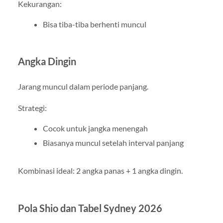
Kekurangan:
Bisa tiba-tiba berhenti muncul
Angka Dingin
Jarang muncul dalam periode panjang.
Strategi:
Cocok untuk jangka menengah
Biasanya muncul setelah interval panjang
Kombinasi ideal: 2 angka panas + 1 angka dingin.
Pola Shio dan Tabel Sydney 2026