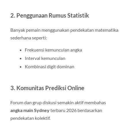
2. Penggunaan Rumus Statistik
Banyak pemain menggunakan pendekatan matematika
sederhana seperti:
Frekuensi kemunculan angka
Interval kemunculan
Kombinasi digit dominan
3. Komunitas Prediksi Online
Forum dan grup diskusi semakin aktif membahas
angka main Sydney
terbaru 2026 berdasarkan
pendekatan kolektif.