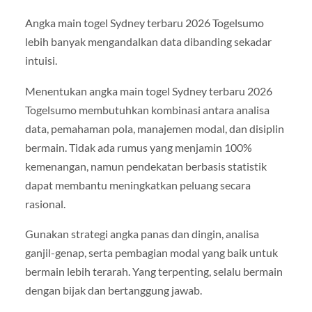
Angka main togel Sydney terbaru 2026 Togelsumo
lebih banyak mengandalkan data dibanding sekadar
intuisi.
Menentukan angka main togel Sydney terbaru 2026
Togelsumo membutuhkan kombinasi antara analisa
data, pemahaman pola, manajemen modal, dan disiplin
bermain. Tidak ada rumus yang menjamin 100%
kemenangan, namun pendekatan berbasis statistik
dapat membantu meningkatkan peluang secara
rasional.
Gunakan strategi angka panas dan dingin, analisa
ganjil-genap, serta pembagian modal yang baik untuk
bermain lebih terarah. Yang terpenting, selalu bermain
dengan bijak dan bertanggung jawab.