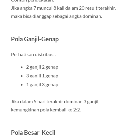
Jika angka 7 muncul 8 kali dalam 20 result terakhir,
maka bisa dianggap sebagai angka dominan.
Pola Ganjil-Genap
Perhatikan distribusi:
2 ganjil 2 genap
3 ganjil 1 genap
1 ganjil 3 genap
Jika dalam 5 hari terakhir dominan 3 ganjil,
kemungkinan pola kembali ke 2:2.
Pola Besar-Kecil