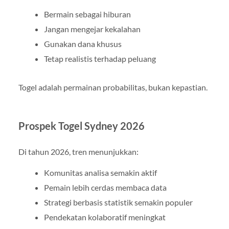
Bermain sebagai hiburan
Jangan mengejar kekalahan
Gunakan dana khusus
Tetap realistis terhadap peluang
Togel adalah permainan probabilitas, bukan kepastian.
Prospek Togel Sydney 2026
Di tahun 2026, tren menunjukkan:
Komunitas analisa semakin aktif
Pemain lebih cerdas membaca data
Strategi berbasis statistik semakin populer
Pendekatan kolaboratif meningkat