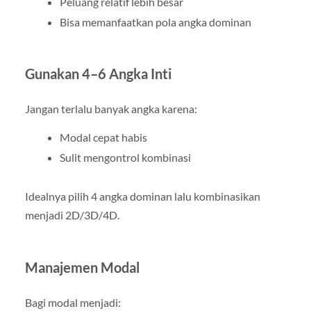
Peluang relatif lebih besar
Bisa memanfaatkan pola angka dominan
Gunakan 4–6 Angka Inti
Jangan terlalu banyak angka karena:
Modal cepat habis
Sulit mengontrol kombinasi
Idealnya pilih 4 angka dominan lalu kombinasikan
menjadi 2D/3D/4D.
Manajemen Modal
Bagi modal menjadi: