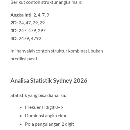
Berikut contoh struktur angka main:
Angka Inti:
2, 4, 7, 9
2D:
24, 47, 79, 29
3D:
247, 479, 297
4D:
2479, 4792
Ini hanyalah contoh struktur kombinasi, bukan
prediksi pasti.
Analisa Statistik Sydney 2026
Statistik yang bisa dianalisa:
Frekuensi digit 0–9
Dominasi angka ekor
Pola pengulangan 2 digit