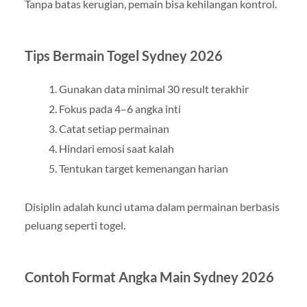
Tanpa batas kerugian, pemain bisa kehilangan kontrol.
Tips Bermain Togel Sydney 2026
Gunakan data minimal 30 result terakhir
Fokus pada 4–6 angka inti
Catat setiap permainan
Hindari emosi saat kalah
Tentukan target kemenangan harian
Disiplin adalah kunci utama dalam permainan berbasis
peluang seperti togel.
Contoh Format Angka Main Sydney 2026