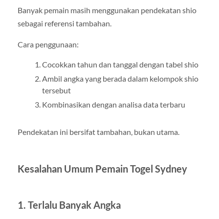
Banyak pemain masih menggunakan pendekatan shio
sebagai referensi tambahan.
Cara penggunaan:
Cocokkan tahun dan tanggal dengan tabel shio
Ambil angka yang berada dalam kelompok shio
tersebut
Kombinasikan dengan analisa data terbaru
Pendekatan ini bersifat tambahan, bukan utama.
Kesalahan Umum Pemain Togel Sydney
1. Terlalu Banyak Angka