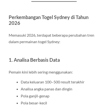
Perkembangan Togel Sydney di Tahun
2026
Memasuki 2026, terdapat beberapa perubahan tren
dalam permainan togel Sydney:
1. Analisa Berbasis Data
Pemain kini lebih sering menggunakan:
Data keluaran 100–500 result terakhir
Analisa angka panas dan dingin
Pola ganjil-genap
Pola besar-kecil