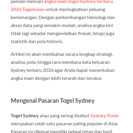
pemain mencari
angka main togel Sydney terbaru
2026 Togelsumo
untuk meningkatkan peluang
kemenangan. Dengan perkembangan teknologi dan
akses data yang semakin mudah, analisa angka kini
tidak lagi sekadar mengandalkan firasat, tetapi juga
statistik dan pola historis.
Artikel ini akan membahas secara lengkap strategi,
analisa, pola, hingga cara membaca data keluaran
Sydney terbaru 2026 agar Anda dapat menentukan
angka main dengan lebih terarah dan terukur.
Mengenal Pasaran Togel Sydney
Togel Sydney
atau yang sering disebut
Sydney Pools
merupakan salah satu pasaran paling populer di Asia.
Pasaran ini dikenal memiliki jadwal tetap dan hasil