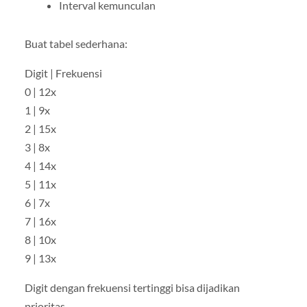
Interval kemunculan
Buat tabel sederhana:
Digit | Frekuensi
0 | 12x
1 | 9x
2 | 15x
3 | 8x
4 | 14x
5 | 11x
6 | 7x
7 | 16x
8 | 10x
9 | 13x
Digit dengan frekuensi tertinggi bisa dijadikan
prioritas.