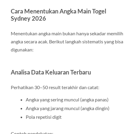
Cara Menentukan Angka Main Togel
Sydney 2026
Menentukan angka main bukan hanya sekadar memilih
angka secara acak. Berikut langkah sistematis yang bisa
digunakan:
Analisa Data Keluaran Terbaru
Perhatikan 30–50 result terakhir dan catat:
Angka yang sering muncul (angka panas)
Angka yang jarang muncul (angka dingin)
Pola repetisi digit
Contoh pendekatan: