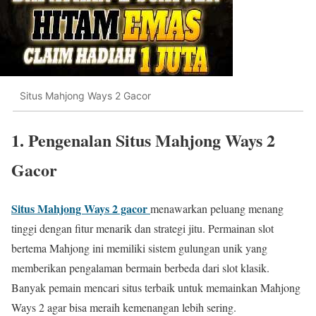
Situs Mahjong Ways 2 Gacor
1. Pengenalan Situs Mahjong Ways 2
Gacor
Situs Mahjong Ways 2 gacor
menawarkan peluang menang
tinggi dengan fitur menarik dan strategi jitu. Permainan slot
bertema Mahjong ini memiliki sistem gulungan unik yang
memberikan pengalaman bermain berbeda dari slot klasik.
Banyak pemain mencari situs terbaik untuk memainkan Mahjong
Ways 2 agar bisa meraih kemenangan lebih sering.