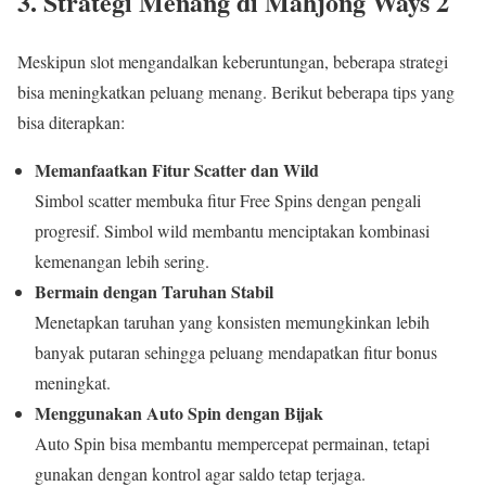
3. Strategi Menang di Mahjong Ways 2
Meskipun slot mengandalkan keberuntungan, beberapa strategi
bisa meningkatkan peluang menang. Berikut beberapa tips yang
bisa diterapkan:
Memanfaatkan Fitur Scatter dan Wild
Simbol scatter membuka fitur Free Spins dengan pengali
progresif. Simbol wild membantu menciptakan kombinasi
kemenangan lebih sering.
Bermain dengan Taruhan Stabil
Menetapkan taruhan yang konsisten memungkinkan lebih
banyak putaran sehingga peluang mendapatkan fitur bonus
meningkat.
Menggunakan Auto Spin dengan Bijak
Auto Spin bisa membantu mempercepat permainan, tetapi
gunakan dengan kontrol agar saldo tetap terjaga.