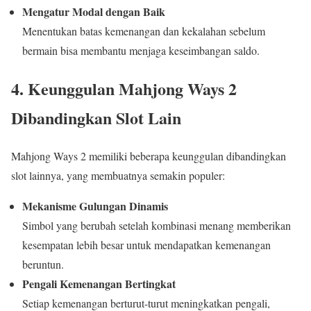
Mengatur Modal dengan Baik
Menentukan batas kemenangan dan kekalahan sebelum
bermain bisa membantu menjaga keseimbangan saldo.
4. Keunggulan Mahjong Ways 2
Dibandingkan Slot Lain
Mahjong Ways 2 memiliki beberapa keunggulan dibandingkan
slot lainnya, yang membuatnya semakin populer:
Mekanisme Gulungan Dinamis
Simbol yang berubah setelah kombinasi menang memberikan
kesempatan lebih besar untuk mendapatkan kemenangan
beruntun.
Pengali Kemenangan Bertingkat
Setiap kemenangan berturut-turut meningkatkan pengali,