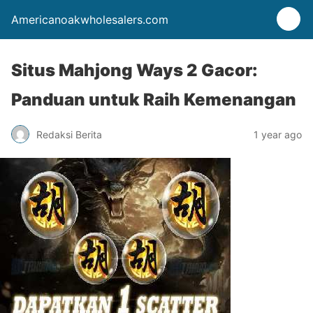
Americanoakwholesalers.com
Situs Mahjong Ways 2 Gacor:
Panduan untuk Raih Kemenangan
Redaksi Berita
1 year ago