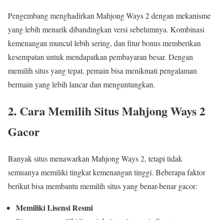
Pengembang menghadirkan Mahjong Ways 2 dengan mekanisme
yang lebih menarik dibandingkan versi sebelumnya. Kombinasi
kemenangan muncul lebih sering, dan fitur bonus memberikan
kesempatan untuk mendapatkan pembayaran besar. Dengan
memilih situs yang tepat, pemain bisa menikmati pengalaman
bermain yang lebih lancar dan menguntungkan.
2. Cara Memilih Situs Mahjong Ways 2
Gacor
Banyak situs menawarkan Mahjong Ways 2, tetapi tidak
semuanya memiliki tingkat kemenangan tinggi. Beberapa faktor
berikut bisa membantu memilih situs yang benar-benar gacor:
Memiliki Lisensi Resmi