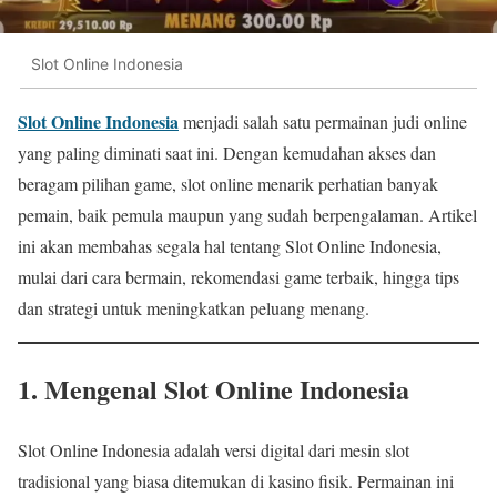
Slot Online Indonesia
Slot Online Indonesia
menjadi salah satu permainan judi online
yang paling diminati saat ini. Dengan kemudahan akses dan
beragam pilihan game, slot online menarik perhatian banyak
pemain, baik pemula maupun yang sudah berpengalaman. Artikel
ini akan membahas segala hal tentang Slot Online Indonesia,
mulai dari cara bermain, rekomendasi game terbaik, hingga tips
dan strategi untuk meningkatkan peluang menang.
1. Mengenal Slot Online Indonesia
Slot Online Indonesia adalah versi digital dari mesin slot
tradisional yang biasa ditemukan di kasino fisik. Permainan ini