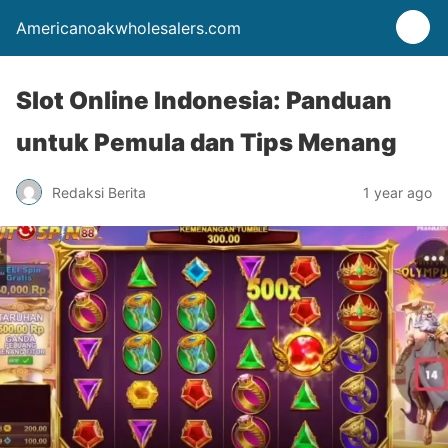
Americanoakwholesalers.com
Slot Online Indonesia: Panduan
untuk Pemula dan Tips Menang
Redaksi Berita
1 year ago