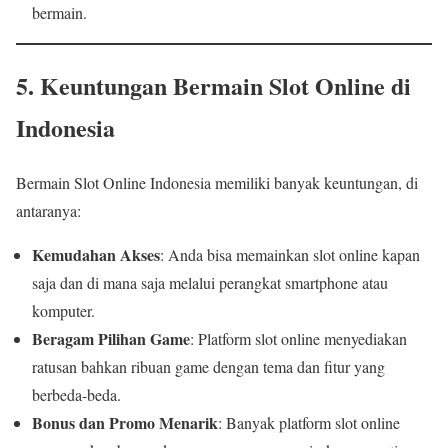
bermain.
5. Keuntungan Bermain Slot Online di
Indonesia
Bermain Slot Online Indonesia memiliki banyak keuntungan, di
antaranya:
Kemudahan Akses
: Anda bisa memainkan slot online kapan
saja dan di mana saja melalui perangkat smartphone atau
komputer.
Beragam Pilihan Game
: Platform slot online menyediakan
ratusan bahkan ribuan game dengan tema dan fitur yang
berbeda-beda.
Bonus dan Promo Menarik
: Banyak platform slot online