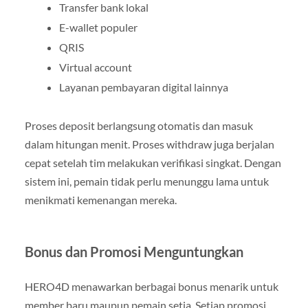
Transfer bank lokal
E-wallet populer
QRIS
Virtual account
Layanan pembayaran digital lainnya
Proses deposit berlangsung otomatis dan masuk
dalam hitungan menit. Proses withdraw juga berjalan
cepat setelah tim melakukan verifikasi singkat. Dengan
sistem ini, pemain tidak perlu menunggu lama untuk
menikmati kemenangan mereka.
Bonus dan Promosi Menguntungkan
HERO4D menawarkan berbagai bonus menarik untuk
member baru maupun pemain setia. Setiap promosi