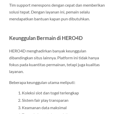
Tim support merespons dengan cepat dan memberikan
solusi tepat. Dengan layanan ini, pemain selalu
mendapatkan bantuan kapan pun dibutuhkan.
Keunggulan Bermain di HERO4D
HERO4D menghadirkan banyak keunggulan
dibandingkan situs lainnya. Platform ini tidak hanya
fokus pada kuantitas permainan, tetapi juga kualitas
layanan.
Beberapa keunggulan utama meliputi:
Koleksi slot dan togel terlengkap
Sistem fair play transparan
Keamanan data maksimal