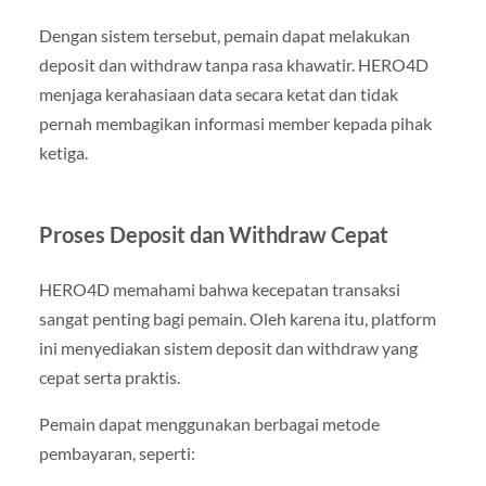
Dengan sistem tersebut, pemain dapat melakukan
deposit dan withdraw tanpa rasa khawatir. HERO4D
menjaga kerahasiaan data secara ketat dan tidak
pernah membagikan informasi member kepada pihak
ketiga.
Proses Deposit dan Withdraw Cepat
HERO4D memahami bahwa kecepatan transaksi
sangat penting bagi pemain. Oleh karena itu, platform
ini menyediakan sistem deposit dan withdraw yang
cepat serta praktis.
Pemain dapat menggunakan berbagai metode
pembayaran, seperti: