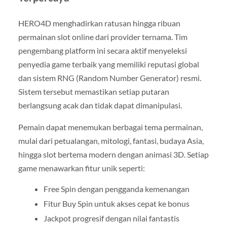
HERO4D menghadirkan ratusan hingga ribuan
permainan slot online dari provider ternama. Tim
pengembang platform ini secara aktif menyeleksi
penyedia game terbaik yang memiliki reputasi global
dan sistem RNG (Random Number Generator) resmi.
Sistem tersebut memastikan setiap putaran
berlangsung acak dan tidak dapat dimanipulasi.
Pemain dapat menemukan berbagai tema permainan,
mulai dari petualangan, mitologi, fantasi, budaya Asia,
hingga slot bertema modern dengan animasi 3D. Setiap
game menawarkan fitur unik seperti:
Free Spin dengan pengganda kemenangan
Fitur Buy Spin untuk akses cepat ke bonus
Jackpot progresif dengan nilai fantastis