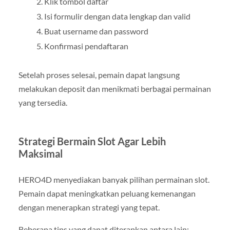
Klik tombol daftar
Isi formulir dengan data lengkap dan valid
Buat username dan password
Konfirmasi pendaftaran
Setelah proses selesai, pemain dapat langsung
melakukan deposit dan menikmati berbagai permainan
yang tersedia.
Strategi Bermain Slot Agar Lebih
Maksimal
HERO4D menyediakan banyak pilihan permainan slot.
Pemain dapat meningkatkan peluang kemenangan
dengan menerapkan strategi yang tepat.
Beberapa tips yang dapat diterapkan antara lain: