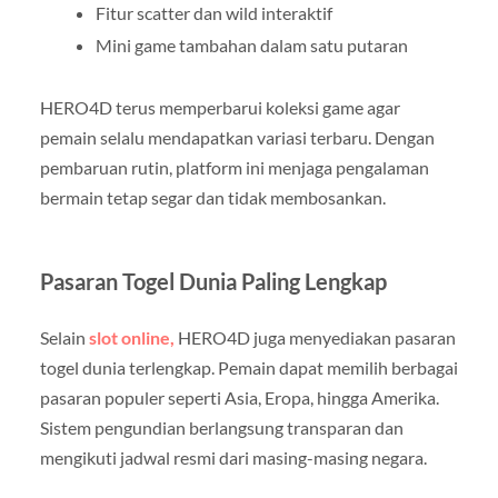
Fitur scatter dan wild interaktif
Mini game tambahan dalam satu putaran
HERO4D terus memperbarui koleksi game agar
pemain selalu mendapatkan variasi terbaru. Dengan
pembaruan rutin, platform ini menjaga pengalaman
bermain tetap segar dan tidak membosankan.
Pasaran Togel Dunia Paling Lengkap
Selain
slot online,
HERO4D juga menyediakan pasaran
togel dunia terlengkap. Pemain dapat memilih berbagai
pasaran populer seperti Asia, Eropa, hingga Amerika.
Sistem pengundian berlangsung transparan dan
mengikuti jadwal resmi dari masing-masing negara.