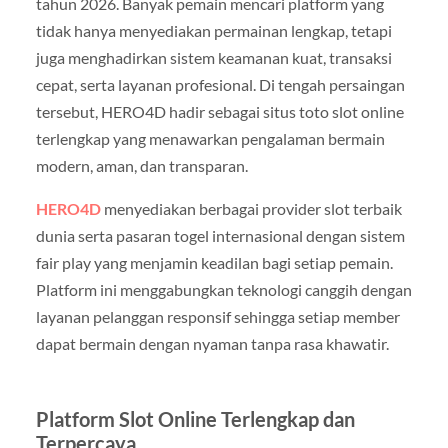
tahun 2026. Banyak pemain mencari platform yang
tidak hanya menyediakan permainan lengkap, tetapi
juga menghadirkan sistem keamanan kuat, transaksi
cepat, serta layanan profesional. Di tengah persaingan
tersebut, HERO4D hadir sebagai situs toto slot online
terlengkap yang menawarkan pengalaman bermain
modern, aman, dan transparan.
HERO4D
menyediakan berbagai provider slot terbaik
dunia serta pasaran togel internasional dengan sistem
fair play yang menjamin keadilan bagi setiap pemain.
Platform ini menggabungkan teknologi canggih dengan
layanan pelanggan responsif sehingga setiap member
dapat bermain dengan nyaman tanpa rasa khawatir.
Platform Slot Online Terlengkap dan
Terpercaya