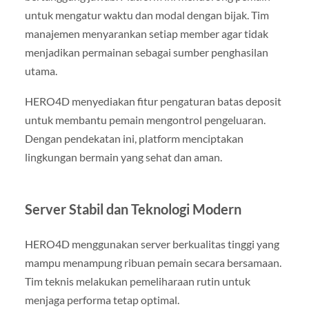
untuk mengatur waktu dan modal dengan bijak. Tim
manajemen menyarankan setiap member agar tidak
menjadikan permainan sebagai sumber penghasilan
utama.
HERO4D menyediakan fitur pengaturan batas deposit
untuk membantu pemain mengontrol pengeluaran.
Dengan pendekatan ini, platform menciptakan
lingkungan bermain yang sehat dan aman.
Server Stabil dan Teknologi Modern
HERO4D menggunakan server berkualitas tinggi yang
mampu menampung ribuan pemain secara bersamaan.
Tim teknis melakukan pemeliharaan rutin untuk
menjaga performa tetap optimal.