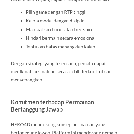
Pilih game dengan RTP tinggi
Kelola modal dengan disiplin
Manfaatkan bonus dan free spin
Hindari bermain secara emosional
Tentukan batas menang dan kalah
Dengan strategi yang terencana, pemain dapat
menikmati permainan secara lebih terkontrol dan
menyenangkan.
Komitmen terhadap Permainan
Bertanggung Jawab
HERO4D mendukung konsep permainan yang
bertanggung jawab. Platform ini mendorong pemain