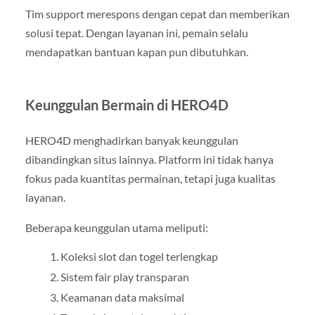
Tim support merespons dengan cepat dan memberikan
solusi tepat. Dengan layanan ini, pemain selalu
mendapatkan bantuan kapan pun dibutuhkan.
Keunggulan Bermain di HERO4D
HERO4D menghadirkan banyak keunggulan
dibandingkan situs lainnya. Platform ini tidak hanya
fokus pada kuantitas permainan, tetapi juga kualitas
layanan.
Beberapa keunggulan utama meliputi:
Koleksi slot dan togel terlengkap
Sistem fair play transparan
Keamanan data maksimal