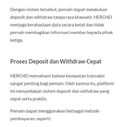
Dengan sistem tersebut, pemain dapat melakukan
deposit dan withdraw tanpa rasa khawatir. HERO4D
menjaga kerahasiaan data secara ketat dan tidak
pernah membagikan informasi member kepada pihak
ketiga.
Proses Deposit dan Withdraw Cepat
HERO4D memahami bahwa kecepatan transaksi
sangat penting bagi pemain. Oleh karena itu, platform
ini menyediakan sistem deposit dan withdraw yang
cepat serta praktis.
Pemain dapat menggunakan berbagai metode
pembayaran, seperti: