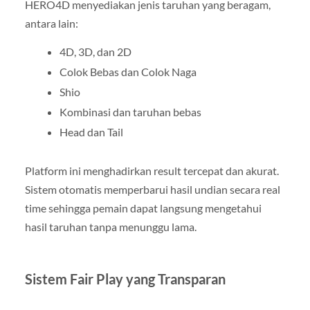
HERO4D menyediakan jenis taruhan yang beragam,
antara lain:
4D, 3D, dan 2D
Colok Bebas dan Colok Naga
Shio
Kombinasi dan taruhan bebas
Head dan Tail
Platform ini menghadirkan result tercepat dan akurat.
Sistem otomatis memperbarui hasil undian secara real
time sehingga pemain dapat langsung mengetahui
hasil taruhan tanpa menunggu lama.
Sistem Fair Play yang Transparan