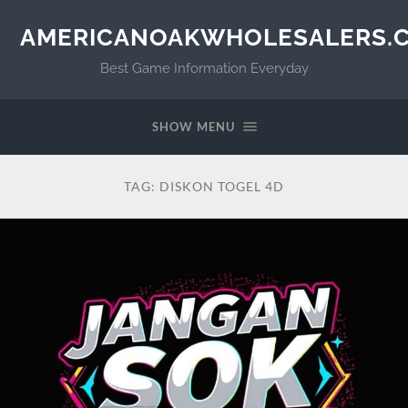
AMERICANOAKWHOLESALERS.
Best Game Information Everyday
SHOW MENU
TAG:
DISKON TOGEL 4D