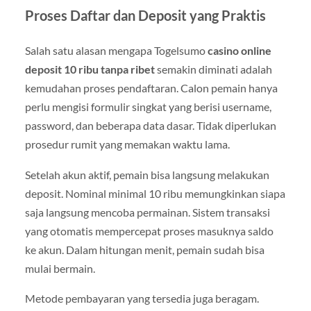
Proses Daftar dan Deposit yang Praktis
Salah satu alasan mengapa Togelsumo
casino online
deposit 10 ribu tanpa ribet
semakin diminati adalah
kemudahan proses pendaftaran. Calon pemain hanya
perlu mengisi formulir singkat yang berisi username,
password, dan beberapa data dasar. Tidak diperlukan
prosedur rumit yang memakan waktu lama.
Setelah akun aktif, pemain bisa langsung melakukan
deposit. Nominal minimal 10 ribu memungkinkan siapa
saja langsung mencoba permainan. Sistem transaksi
yang otomatis mempercepat proses masuknya saldo
ke akun. Dalam hitungan menit, pemain sudah bisa
mulai bermain.
Metode pembayaran yang tersedia juga beragam.