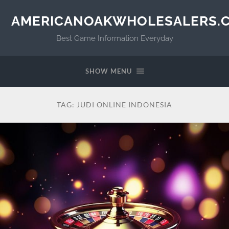
AMERICANOAKWHOLESALERS.
Best Game Information Everyday
SHOW MENU
TAG:
JUDI ONLINE INDONESIA