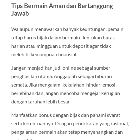
Tips Bermain Aman dan Bertanggung
Jawab
Walaupun menawarkan banyak keuntungan, pemain
tetap harus bijak dalam bermain. Tentukan batas
harian atau mingguan untuk deposit agar tidak
melebihi kemampuan finansial.
Jangan menjadikan judi online sebagai sumber
penghasilan utama. Anggaplah sebagai hiburan
semata. Jika mengalami kekalahan, hindari emosi
berlebihan dan jangan mencoba mengejar kerugian
dengan taruhan lebih besar.
Manfaatkan bonus dengan bijak dan pahami syarat
serta ketentuannya. Dengan pendekatan yang rasional,
pengalaman bermain akan tetap menyenangkan dan