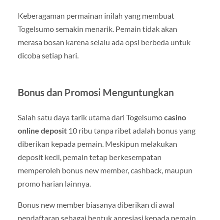
Keberagaman permainan inilah yang membuat
Togelsumo semakin menarik. Pemain tidak akan
merasa bosan karena selalu ada opsi berbeda untuk
dicoba setiap hari.
Bonus dan Promosi Menguntungkan
Salah satu daya tarik utama dari Togelsumo
casino
online deposit
10 ribu tanpa ribet adalah bonus yang
diberikan kepada pemain. Meskipun melakukan
deposit kecil, pemain tetap berkesempatan
memperoleh bonus new member, cashback, maupun
promo harian lainnya.
Bonus new member biasanya diberikan di awal
pendaftaran sebagai bentuk apresiasi kepada pemain