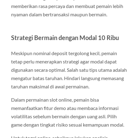
memberikan rasa percaya dan membuat pemain lebih
nyaman dalam bertransaksi maupun bermain.
Strategi Bermain dengan Modal 10 Ribu
Meskipun nominal deposit tergolong kecil, pemain
tetap perlu menerapkan strategi agar modal dapat
digunakan secara optimal. Salah satu tips utama adalah
mengatur batas taruhan. Hindari langsung memasang
taruhan maksimal di awal permainan.
Dalam permainan slot online, pemain bisa
memanfaatkan fitur demo atau membaca informasi
volatilitas sebelum bermain dengan uang asli. Pilih
game dengan tingkat risiko sesuai kemampuan modal.
Untuk togel online, sebaiknya lakukan analisis