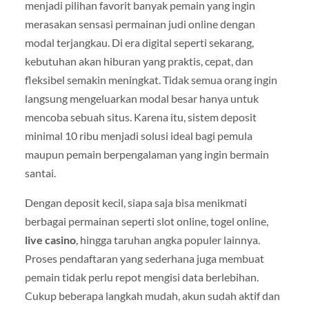
menjadi pilihan favorit banyak pemain yang ingin
merasakan sensasi permainan judi online dengan
modal terjangkau. Di era digital seperti sekarang,
kebutuhan akan hiburan yang praktis, cepat, dan
fleksibel semakin meningkat. Tidak semua orang ingin
langsung mengeluarkan modal besar hanya untuk
mencoba sebuah situs. Karena itu, sistem deposit
minimal 10 ribu menjadi solusi ideal bagi pemula
maupun pemain berpengalaman yang ingin bermain
santai.
Dengan deposit kecil, siapa saja bisa menikmati
berbagai permainan seperti slot online, togel online,
live casino
, hingga taruhan angka populer lainnya.
Proses pendaftaran yang sederhana juga membuat
pemain tidak perlu repot mengisi data berlebihan.
Cukup beberapa langkah mudah, akun sudah aktif dan