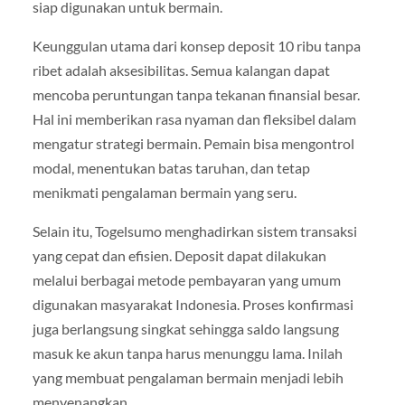
siap digunakan untuk bermain.
Keunggulan utama dari konsep deposit 10 ribu tanpa
ribet adalah aksesibilitas. Semua kalangan dapat
mencoba peruntungan tanpa tekanan finansial besar.
Hal ini memberikan rasa nyaman dan fleksibel dalam
mengatur strategi bermain. Pemain bisa mengontrol
modal, menentukan batas taruhan, dan tetap
menikmati pengalaman bermain yang seru.
Selain itu, Togelsumo menghadirkan sistem transaksi
yang cepat dan efisien. Deposit dapat dilakukan
melalui berbagai metode pembayaran yang umum
digunakan masyarakat Indonesia. Proses konfirmasi
juga berlangsung singkat sehingga saldo langsung
masuk ke akun tanpa harus menunggu lama. Inilah
yang membuat pengalaman bermain menjadi lebih
menyenangkan.