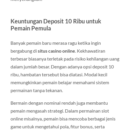
Keuntungan Deposit 10 Ribu untuk
Pemain Pemula
Banyak pemain baru merasa ragu ketika ingin
bergabung di
situs casino online
. Kekhawatiran
terbesar biasanya terletak pada risiko kehilangan uang
dalam jumlah besar. Dengan adanya opsi deposit 10
ribu, hambatan tersebut bisa diatasi. Modal kecil
memungkinkan pemain belajar memahami sistem
permainan tanpa tekanan.
Bermain dengan nominal rendah juga membantu
pemain mengasah strategi. Dalam permainan slot
online misalnya, pemain bisa mencoba berbagai jenis
game untuk mengetahui pola, fitur bonus, serta