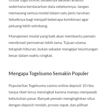
sederhana berdasarkan data sebelumnya. Jangan
memasang semua modal dalam satu jenis taruhan.
Sebaiknya bagi menjadi beberapa kombinasi agar
peluang lebih seimbang.
Manajemen modal yang baik akan membantu pemain
menikmati permainan lebih lama. Tujuan utama
tetaplah hiburan, bukan sekadar mengejar keuntungan
besar dalam waktu singkat.
Mengapa Togelsumo Semakin Populer
Popularitas Togelsumo casino online deposit 10 ribu
tanpa ribet terus meningkat karena mampu menjawab
kebutuhan pasar. Banyak pemain menginginkan situs
dengan deposit rendah, proses cepat, dan pilihan