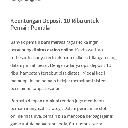
Keuntungan Deposit 10 Ribu untuk
Pemain Pemula
Banyak pemain baru merasa ragu ketika ingin
bergabung di
situs casino online
. Kekhawatiran
terbesar biasanya terletak pada risiko kehilangan uang
dalam jumlah besar. Dengan adanya opsi deposit 10
ribu, hambatan tersebut bisa diatasi. Modal kecil
memungkinkan pemain belajar memahami sistem
permainan tanpa tekanan.
Bermain dengan nominal rendah juga membantu
pemain mengasah strategi. Dalam permainan slot
online misalnya, pemain bisa mencoba berbagai jenis
game untuk mengetahui pola, fitur bonus, serta