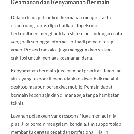
Keamanan dan Kenyamanan Bermain
Dalam dunia judi online, keamanan menjadi faktor
utama yang harus diperhatikan. Togelsumo
berkomitmen menghadirkan sistem perlindungan data
yang baik sehingga informasi pribadi pemain tetap
aman. Proses transaksi juga menggunakan sistem
enkripsi untuk menjaga keamanan dana.
Kenyamanan bermain juga menjadi prioritas. Tampilan
situs yang responsif memudahkan akses baik melalui
desktop maupun perangkat mobile. Pemain dapat
bermain kapan saja dan di mana saja tanpa hambatan
teknis.
Layanan pelanggan yang responsif juga menjadi nilai
plus. Jika pemain mengalami kendala, tim support siap
membantu dengan cepat dan profesional. Hal ini