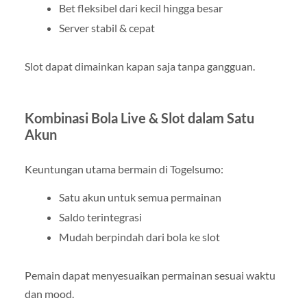
Bet fleksibel dari kecil hingga besar
Server stabil & cepat
Slot dapat dimainkan kapan saja tanpa gangguan.
Kombinasi Bola Live & Slot dalam Satu
Akun
Keuntungan utama bermain di Togelsumo:
Satu akun untuk semua permainan
Saldo terintegrasi
Mudah berpindah dari bola ke slot
Pemain dapat menyesuaikan permainan sesuai waktu
dan mood.