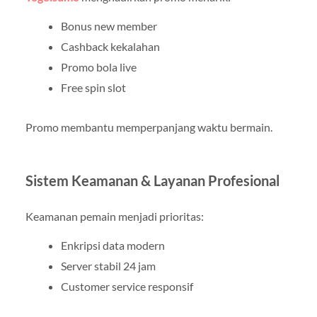
Bonus new member
Cashback kekalahan
Promo bola live
Free spin slot
Promo membantu memperpanjang waktu bermain.
Sistem Keamanan & Layanan Profesional
Keamanan pemain menjadi prioritas:
Enkripsi data modern
Server stabil 24 jam
Customer service responsif