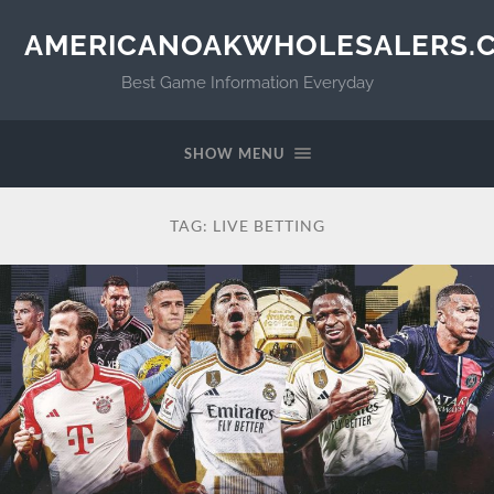
AMERICANOAKWHOLESALERS.
Best Game Information Everyday
SHOW MENU
TAG:
LIVE BETTING