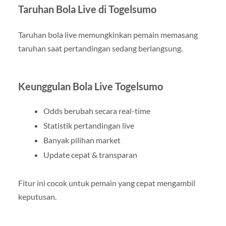
Taruhan Bola Live di Togelsumo
Taruhan bola live memungkinkan pemain memasang
taruhan saat pertandingan sedang berlangsung.
Keunggulan Bola Live Togelsumo
Odds berubah secara real-time
Statistik pertandingan live
Banyak pilihan market
Update cepat & transparan
Fitur ini cocok untuk pemain yang cepat mengambil
keputusan.