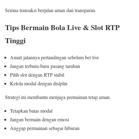
Semua transaksi berjalan aman dan transparan.
Tips Bermain Bola Live & Slot RTP
Tinggi
Amati jalannya pertandingan sebelum bet live
Jangan terburu-buru pasang taruhan
Pilih slot dengan RTP stabil
Kelola modal dengan disiplin
Strategi ini membantu menjaga permainan tetap aman.
Tetapkan batas modal
Jangan bermain dengan emosi
Anggap permainan sebagai hiburan