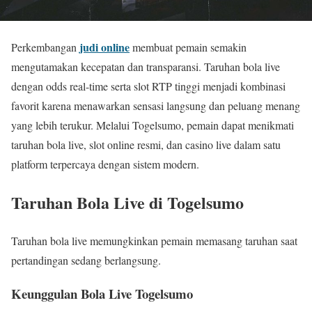
judi online
Perkembangan
membuat pemain semakin
mengutamakan kecepatan dan transparansi. Taruhan bola live
dengan odds real-time serta slot RTP tinggi menjadi kombinasi
favorit karena menawarkan sensasi langsung dan peluang menang
yang lebih terukur. Melalui Togelsumo, pemain dapat menikmati
taruhan bola live, slot online resmi, dan casino live dalam satu
platform terpercaya dengan sistem modern.
Taruhan Bola Live di Togelsumo
Taruhan bola live memungkinkan pemain memasang taruhan saat
pertandingan sedang berlangsung.
Keunggulan Bola Live Togelsumo