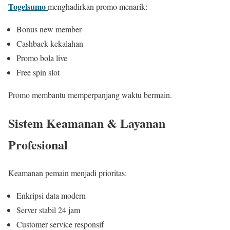
Togelsumo
menghadirkan promo menarik:
Bonus new member
Cashback kekalahan
Promo bola live
Free spin slot
Promo membantu memperpanjang waktu bermain.
Sistem Keamanan & Layanan
Profesional
Keamanan pemain menjadi prioritas:
Enkripsi data modern
Server stabil 24 jam
Customer service responsif