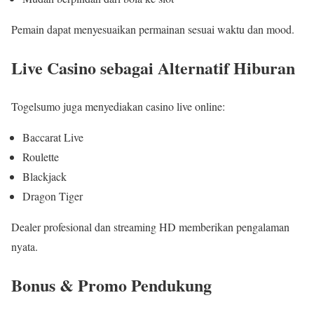
Pemain dapat menyesuaikan permainan sesuai waktu dan mood.
Live Casino sebagai Alternatif Hiburan
Togelsumo juga menyediakan casino live online:
Baccarat Live
Roulette
Blackjack
Dragon Tiger
Dealer profesional dan streaming HD memberikan pengalaman
nyata.
Bonus & Promo Pendukung