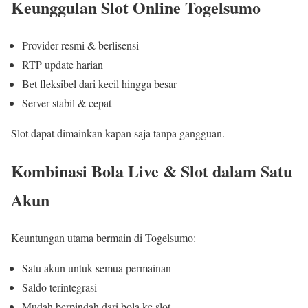
Keunggulan Slot Online Togelsumo
Provider resmi & berlisensi
RTP update harian
Bet fleksibel dari kecil hingga besar
Server stabil & cepat
Slot dapat dimainkan kapan saja tanpa gangguan.
Kombinasi Bola Live & Slot dalam Satu
Akun
Keuntungan utama bermain di Togelsumo:
Satu akun untuk semua permainan
Saldo terintegrasi
Mudah berpindah dari bola ke slot