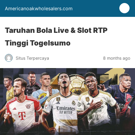
Americanoakwholesalers.com
Taruhan Bola Live & Slot RTP
Tinggi Togelsumo
Situs Terpercaya
8 months ago