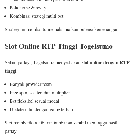
Pola home & away
Kombinasi strategi multi-bet
Strategi ini membantu memaksimalkan potensi kemenangan.
Slot Online RTP Tinggi Togelsumo
slot online dengan RTP
Selain parlay , Togelsumo menyediakan
tinggi
:
Banyak provider resmi
Free spin, scatter, dan multiplier
Bet fleksibel sesuai modal
Update rutin dengan game terbaru
Slot memberikan hiburan tambahan sambil menunggu hasil
parlay.