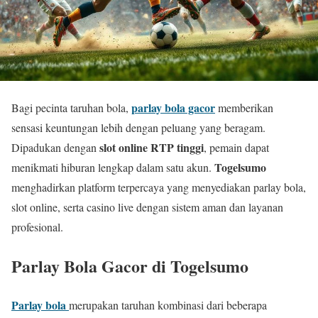
parlay bola gacor
Bagi pecinta taruhan bola,
memberikan
sensasi keuntungan lebih dengan peluang yang beragam.
slot online RTP tinggi
Dipadukan dengan
, pemain dapat
Togelsumo
menikmati hiburan lengkap dalam satu akun.
menghadirkan platform terpercaya yang menyediakan parlay bola,
slot online, serta casino live dengan sistem aman dan layanan
profesional.
Parlay Bola Gacor di Togelsumo
Parlay bola
merupakan taruhan kombinasi dari beberapa