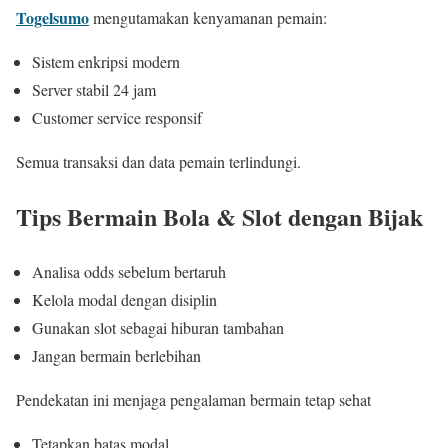
Togelsumo
mengutamakan kenyamanan pemain:
Sistem enkripsi modern
Server stabil 24 jam
Customer service responsif
Semua transaksi dan data pemain terlindungi.
Tips Bermain Bola & Slot dengan Bijak
Analisa odds sebelum bertaruh
Kelola modal dengan disiplin
Gunakan slot sebagai hiburan tambahan
Jangan bermain berlebihan
Pendekatan ini menjaga pengalaman bermain tetap sehat
Tetapkan batas modal