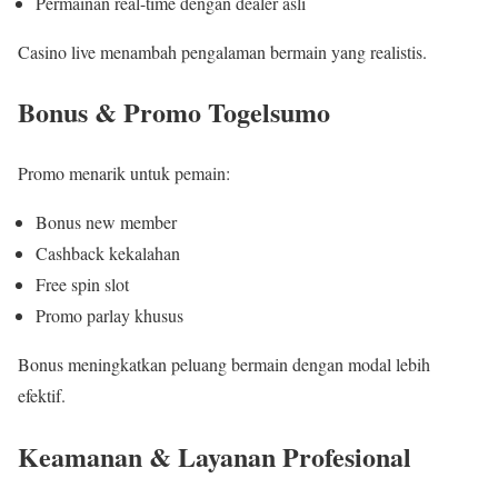
Permainan real-time dengan dealer asli
Casino live menambah pengalaman bermain yang realistis.
Bonus & Promo Togelsumo
Promo menarik untuk pemain:
Bonus new member
Cashback kekalahan
Free spin slot
Promo parlay khusus
Bonus meningkatkan peluang bermain dengan modal lebih
efektif.
Keamanan & Layanan Profesional