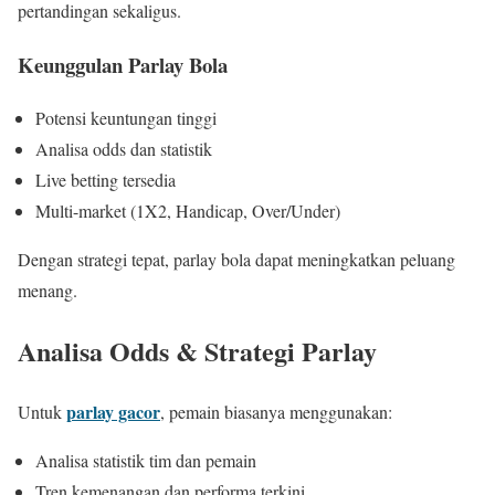
pertandingan sekaligus.
Keunggulan Parlay Bola
Potensi keuntungan tinggi
Analisa odds dan statistik
Live betting tersedia
Multi-market (1X2, Handicap, Over/Under)
Dengan strategi tepat, parlay bola dapat meningkatkan peluang
menang.
Analisa Odds & Strategi Parlay
parlay gacor
Untuk
, pemain biasanya menggunakan:
Analisa statistik tim dan pemain
Tren kemenangan dan performa terkini