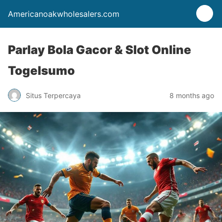
Americanoakwholesalers.com
Parlay Bola Gacor & Slot Online
Togelsumo
Situs Terpercaya
8 months ago