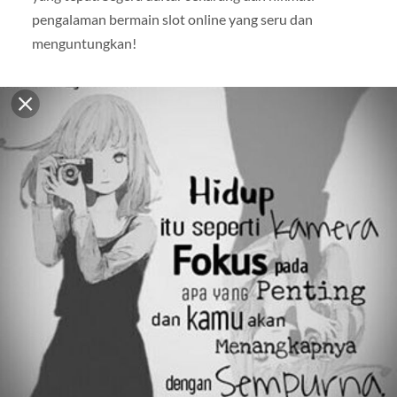
pengalaman bermain slot online yang seru dan
menguntungkan!