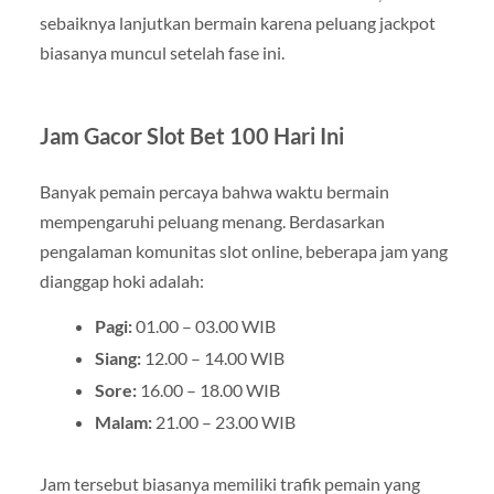
sebaiknya lanjutkan bermain karena peluang jackpot
biasanya muncul setelah fase ini.
Jam Gacor Slot Bet 100 Hari Ini
Banyak pemain percaya bahwa waktu bermain
mempengaruhi peluang menang. Berdasarkan
pengalaman komunitas slot online, beberapa jam yang
dianggap hoki adalah:
Pagi:
01.00 – 03.00 WIB
Siang:
12.00 – 14.00 WIB
Sore:
16.00 – 18.00 WIB
Malam:
21.00 – 23.00 WIB
Jam tersebut biasanya memiliki trafik pemain yang