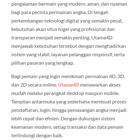
pengalaman bermain yang modern, aman, dan nyaman
bagi para pecinta permainan angka. Di tengah
perkembangan teknologi digital yang semakin pesat,
kebutuhan akan situs togel yang profesional dan
transparan menjadi semakin penting. Utama4D
menjawab kebutuhan tersebut dengan menghadirkan
sistem yang stabil, layanan pelanggan responsif, serta
pilihan pasaran yang lengkap.
Bagi pemain yang ingin menikmati permainan 4D, 3D,
dan 2D secara online,
Utama4D
menawarkan akses
mudah melalui perangkat desktop maupun mobile.
Tampilan antarmuka yang sederhana membuat proses
pendaftaran, login, hingga pemasangan angka menjadi
lebih cepat dan efisien. Dengan dukungan sistem
keamanan modern, setiap transaksi dan data pemain
terlindungi dengan baik.