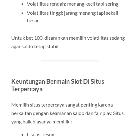
Volatilitas rendah: menang kecil tapi sering
Volatilitas tinggi: jarang menang tapi sekali
besar
Untuk bet 100, disarankan memilih volatilitas sedang
agar saldo tetap stabil.
Keuntungan Bermain Slot Di Situs
Terpercaya
Memilih situs terpercaya sangat penting karena
berkaitan dengan keamanan saldo dan fair play. Situs
yang baik biasanya memiliki:
Lisensi resmi