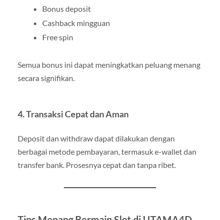
Bonus deposit
Cashback mingguan
Free spin
Semua bonus ini dapat meningkatkan peluang menang
secara signifikan.
4. Transaksi Cepat dan Aman
Deposit dan withdraw dapat dilakukan dengan
berbagai metode pembayaran, termasuk e-wallet dan
transfer bank. Prosesnya cepat dan tanpa ribet.
Tips Menang Bermain Slot di UTAMA4D