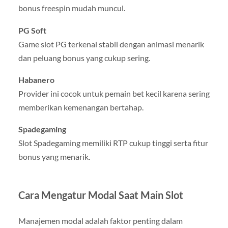
bonus freespin mudah muncul.
PG Soft
Game slot PG terkenal stabil dengan animasi menarik
dan peluang bonus yang cukup sering.
Habanero
Provider ini cocok untuk pemain bet kecil karena sering
memberikan kemenangan bertahap.
Spadegaming
Slot Spadegaming memiliki RTP cukup tinggi serta fitur
bonus yang menarik.
Cara Mengatur Modal Saat Main Slot
Manajemen modal adalah faktor penting dalam