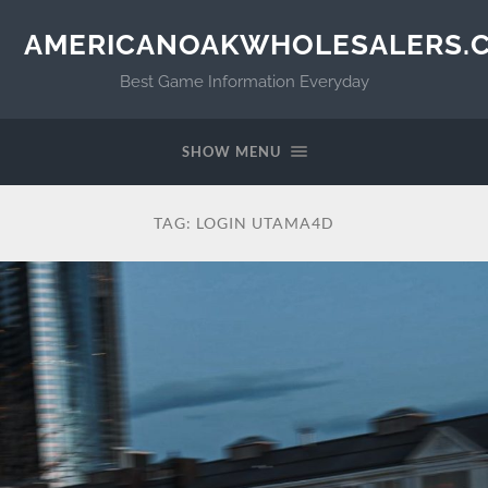
AMERICANOAKWHOLESALERS.
Best Game Information Everyday
SHOW MENU
TAG:
LOGIN UTAMA4D