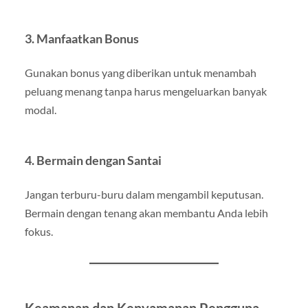
3. Manfaatkan Bonus
Gunakan bonus yang diberikan untuk menambah
peluang menang tanpa harus mengeluarkan banyak
modal.
4. Bermain dengan Santai
Jangan terburu-buru dalam mengambil keputusan.
Bermain dengan tenang akan membantu Anda lebih
fokus.