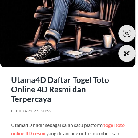
Utama4D Daftar Togel Toto
Online 4D Resmi dan
Terpercaya
FEBRUARY 25, 2026
Utama4D hadir sebagai salah satu platform
togel toto
online 4D resmi
yang dirancang untuk memberikan