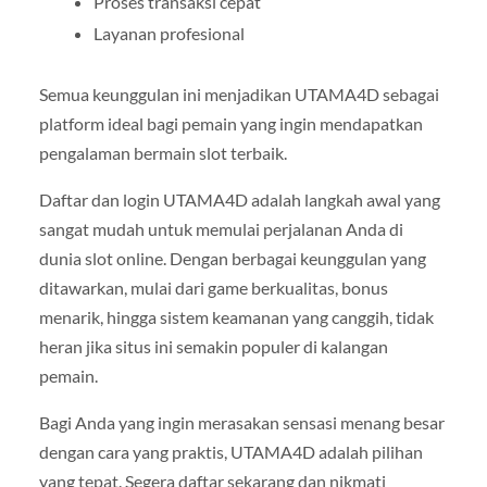
Proses transaksi cepat
Layanan profesional
Semua keunggulan ini menjadikan UTAMA4D sebagai
platform ideal bagi pemain yang ingin mendapatkan
pengalaman bermain slot terbaik.
Daftar dan login UTAMA4D adalah langkah awal yang
sangat mudah untuk memulai perjalanan Anda di
dunia slot online. Dengan berbagai keunggulan yang
ditawarkan, mulai dari game berkualitas, bonus
menarik, hingga sistem keamanan yang canggih, tidak
heran jika situs ini semakin populer di kalangan
pemain.
Bagi Anda yang ingin merasakan sensasi menang besar
dengan cara yang praktis, UTAMA4D adalah pilihan
yang tepat. Segera daftar sekarang dan nikmati